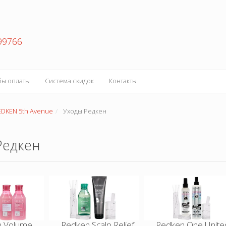
99766
бы оплаты
Система скидок
Контакты
EDKEN 5th Avenue
Уходы Редкен
Редкен
n Volume
Redken Scalp Relief
Redken One Unite