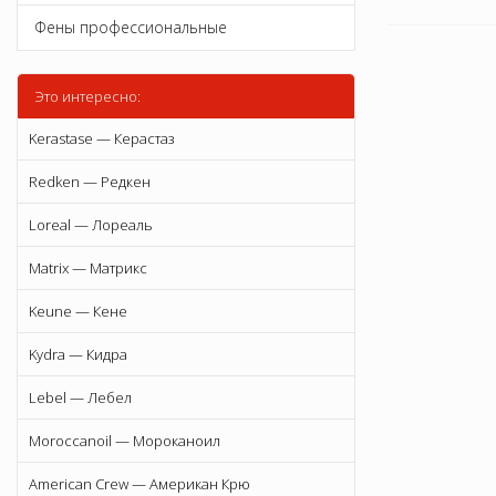
Фены профессиональные
Это интересно:
Kerastase — Керастаз
Redken — Редкен
Loreal — Лореаль
Matrix — Матрикс
Keune — Кене
Kydra — Кидра
Lebel — Лебел
Moroccanoil — Мороканоил
American Crew — Американ Крю