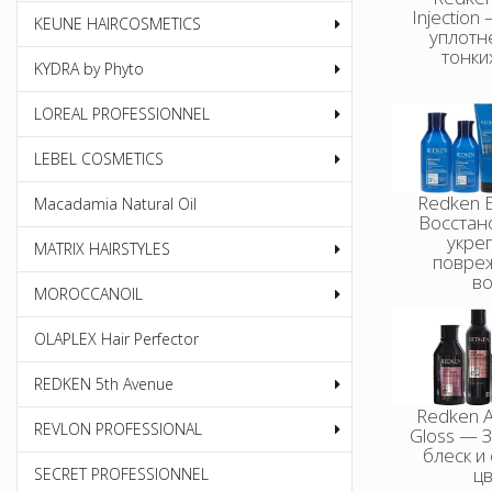
Injectio
KEUNE HAIRCOSMETICS
уплотн
тонки
KYDRA by Phyto
LOREAL PROFESSIONNEL
LEBEL COSMETICS
Redken 
Macadamia Natural Oil
Восстан
укре
MATRIX HAIRSTYLES
повре
в
MOROCCANOIL
OLAPLEX Hair Perfector
REDKEN 5th Avenue
Redken A
REVLON PROFESSIONAL
Gloss — 
блеск и
ц
SECRET PROFESSIONNEL