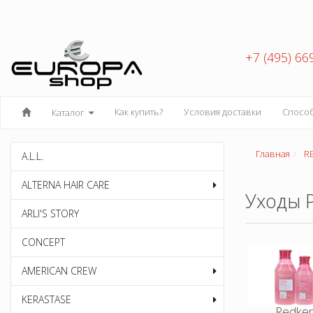
+7 (495) 66
Как купить?
Условия доставки
Спосо
Каталог
Главная
R
A.L.L.
ALTERNA HAIR CARE
Уходы 
ARLI'S STORY
CONCEPT
AMERICAN CREW
KERASTASE
Redke