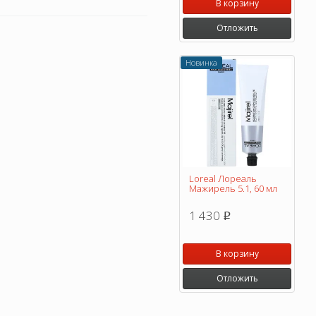
В корзину
Отложить
Новинка
Loreal Лореаль
Мажирель 5.1, 60 мл
1 430
p
В корзину
Отложить