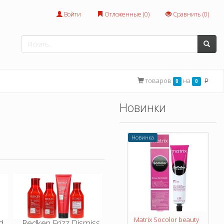
Войти
Отложенные (
0
)
Сравнить (
0
)
товаров
на
0
0
p
Новинки
Новинка
Matrix Socolor beauty
d
Redken Frizz Dismiss