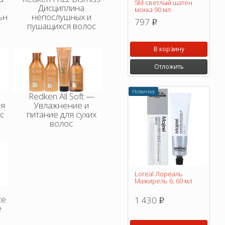
5M светлый шатен
Дисциплина
мокка 90 мл
ьн
непослушных и
797
p
й
пушащихся волос
В корзину
Отложить
Новинка
—
Redken All Soft —
ия
Увлажнение и
с
питание для сухих
волос
Loreal Лореаль
Мажирель 6, 60 мл
te
1 430
p
е