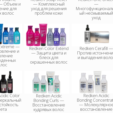
n — Объем и
— Комплексный
—
ение для
уход для решения
Многофункционал
х волос
проблем кожи
ый несмываемы
уход
Extreme —
Redken Color Extend
Redken Cerafill 
овление и
— Защита цвета и
Против истончен
пление
блеск для
и выпадения воло
жденных
окрашенных волос
олос
cidic Color
Redken Acidic
Redken Acidic
Зеркальный
Bonding Concentra
Bonding Curls —
 стойкость
— Молекулярно
Восстановление
вета
восстановление
кудрявых волос