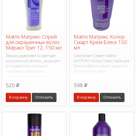
Matrix Матрикс Спрей
Matrix Матрикс Колор
для окрашенных волос
Смарт Крем-Блеск 150
Миракл Трит 12, 150 мл
мл
Лосьон укрепляет и смягчает
Color.smart Cream matrix
окрашенные волосы, защищает
МАТРИКС Колор Смарт крем для
от воздействия солнца и
блеска обеспечивает защиту от
свободных радикалов,
потускнения цвета
предотвращая потускнение
цвета.
520
598
p
p
В корзину
Отложить
В корзину
Отложить