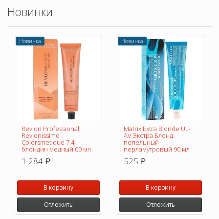
Новинки
Новинка
Новинка
Revlon Professional
Matrix Extra Blonde UL-
Revlonissimo
AV Экстра Блонд
Colorsmetique 7.4,
пепельный
блондин медный 60 мл
перламутровый 90 мл
1 284
525
p
p
В корзину
В корзину
Отложить
Отложить