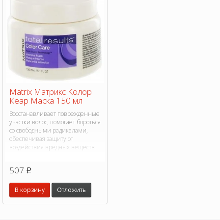
Matrix Матрикс Колор
Кеар Маска 150 мл
Восстанавливает поврежденные
участки волос, помогает бороться
со свободными радикалами,
обеспечивая защиту от
воздействия вредных веществ
507
p
В корзину
Отложить