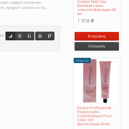
Creator Matt Clay
разуя гладкую и ровную
Матовая глина
ие, придает эластичность,
сильной фиксации 85
мл
1 958
p
ка:
В корзину
Отложить
Новинка
Revlon Professional
Revlonissimo
Colorsmetique Pure
Color 200
фиолетовый 60 мл