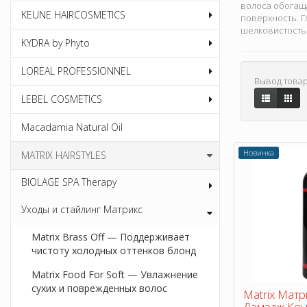
волоса обогаща
KEUNE HAIRCOSMETICS
поверхность. Г
шелковистость 
KYDRA by Phyto
LOREAL PROFESSIONNEL
Вывод товар
LEBEL COSMETICS
Macadamia Natural Oil
Новинка
MATRIX HAIRSTYLES
BIOLAGE SPA Therapy
Уходы и стайлинг Матрикс
Matrix Brass Off — Поддерживает
чистоту холодных оттенков блонд
Matrix Food For Soft — Увлажнение
сухих и поврежденных волос
Matrix Матр
Дэмэдж Ко