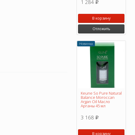
1 284
p
В корзину
Отложить
Новинка
Keune So Pure Natural
Balance Moroccan
Argan Oil Масло
Арганы 45 мл
3 168
p
В корзину