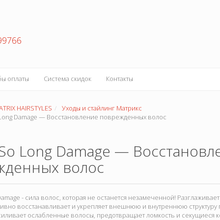
99766
бы оплаты
Система скидок
Контакты
ATRIX HAIRSTYLES
Уходы и стайлинг Матрикс
 Long Damage — Восстановление поврежденных волос
 So Long Damage — Восстановл
жденных волос
 Damage - сила волос, которая не останется незамеченной! Разглаживает
сивно восстанавливает и укрепляет внешнюю и внутреннюю структуру
силивает ослабленные волосы, предотвращает ломкость и секущиеся к