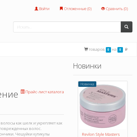
Войти
Отложенные (
0
)
Сравнить (
0
)
товаров
на
0
0
p
Новинки
Новинка
ение
Прайс-лист каталога
 волосы как шелк и укрепляет как
 поврежденных волос.
ончики. Чешуйки кутикулы
Revlon Style Masters