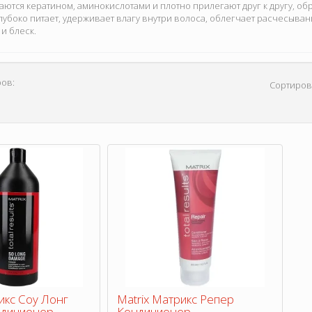
ются кератином, аминокислотами и плотно прилегают друг к другу, об
лубоко питает, удерживает влагу внутри волоса, облегчает расчесыван
и блеск.
ов:
Сортиров
икс Соу Лонг
Matrix Матрикс Репер
ндиционер
Кондиционер