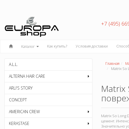
+7 (495) 66
Как купить?
Условия доставки
Спосо
Каталог
Главная
M
A.L.L.
Matrix So
ALTERNA HAIR CARE
Matrix
ARLI'S STORY
повре
CONCEPT
AMERICAN CREW
Matrix So Long
цемент. Интен
KERASTASE
Значительно у