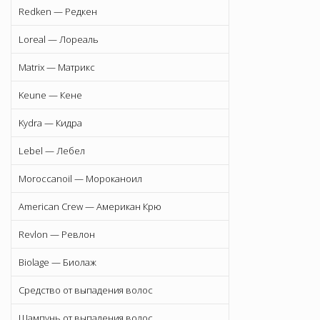
Redken — Редкен
Loreal — Лореаль
Matrix — Матрикс
Keune — Кене
Kydra — Кидра
Lebel — Лебел
Moroccanoil — Мороканоил
American Crew — Американ Крю
Revlon — Ревлон
Biolage — Биолаж
Средство от выпадения волос
Шампунь от выпадения волос