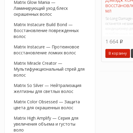
Matrix Glow Mania —
восстановл
Ламинирующий уход блеск
мл
окрашенных волос
So Long Damage 
останется неза
Matrix Instacure Build Bond —
кондиционер дл
Восстановление поврежденных
ослабленных во
волос
1 664
p
Matrix Instacure — Протеиновое
восстановление ломких волос
В корзину
Matrix Miracle Creator —
Мультифункциональный спрей для
волос
Matrix So Silver — Нейтрализация
желтизны для светлых волос
Matrix Color Obsessed — Защита
цвета для окрашенных волос
Matrix High Amplify — Серия для
увеличения объема и густоты
воло