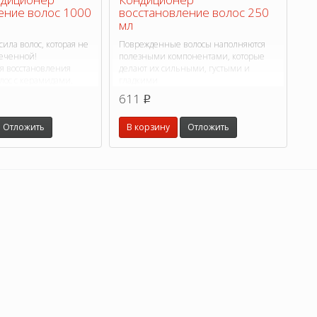
ение волос 1000
восстановление волос 250
мл
сила волос, которая не
Поврежденные волосы наполняются
меченной!
полезными компонентами, которые
я восстановления
делают их сильными, густыми и
лос с керамидами.
гладкими
611
p
Отложить
В корзину
Отложить