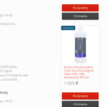
В корзину
о 18-00.
Отложить
интервалов.
Новинка
ДУЮЩИЙ ДЕНЬ
Revlon Revlonissimo
Color Excel Energizer
РЕЗ ДЕНЬ
Ultra Soft 1,8%
ТУ или ПОНЕДЕЛЬНИК
активатор 900 мл
 во ВТОРНИК.
1 605
p
МКАД
В корзину
о 18-00.
Отложить