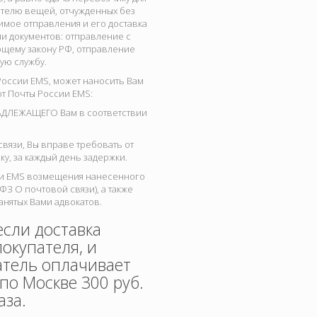
ателю вещей, отчужденных без
имое отправления и его доставка
и документов: отправление с
ющему закону РФ, отправление
ую службу.
оссии EMS, может наносить Вам
т Почты России EMS:
ИНАДЛЕЖАЩЕГО Вам в соответствии
связи, Вы вправе требовать от
у, за каждый день задержки.
сии EMS возмещения нанесенного
-ФЗ О почтовой связи), а также
нятых Вами адвокатов.
ли доставка
окупателя, и
атель оплачивает
по Москве 300 руб.
аза.