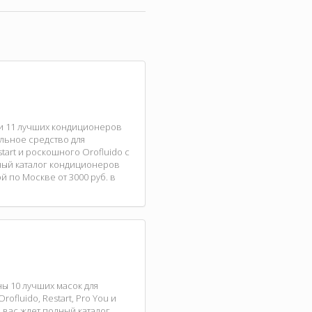
ли 11 лучших кондиционеров
альное средство для
art и роскошного Orofluido с
ный каталог кондиционеров
 по Москве от 3000 руб. в
ны 10 лучших масок для
fluido, Restart, Pro You и
 вас ждет полный каталог