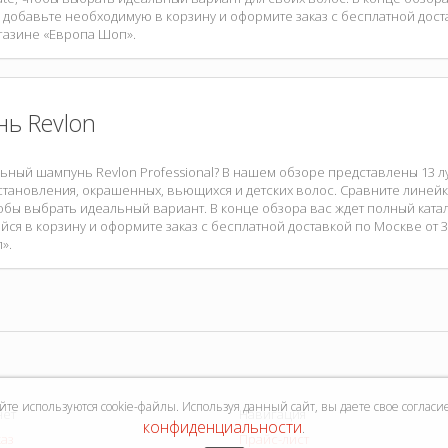
 добавьте необходимую в корзину и оформите заказ с бесплатной доста
газине «Европа Шоп».
ь Revlon
ьный шампунь Revlon Professional? В нашем обзоре представлены 13 лу
тановления, окрашенных, вьющихся и детских волос. Сравните линейки
тобы выбрать идеальный вариант. В конце обзора вас ждет полный кат
я в корзину и оформите заказ с бесплатной доставкой по Москве от 3
».
е используются cookie-файлы. Используя данный сайт, вы даете свое согласи
нет
Навигация
конфиденциальности
.
каз
Прайс-лист