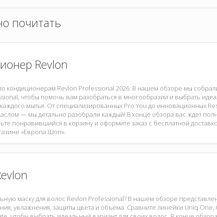
но почитать
ионер Revlon
по кондиционерам Revlon Professional 2026: В нашем обзоре мы собра
ssional, чтобы помочь вам разобраться в многообразии и выбрать иде
каждого мытья. От специализированных Pro You до инновационных Rest
аслом — мы детально разобрали каждый! В конце обзора вас ждет пол
ьте понравившийся в корзину и оформите заказ с бесплатной доставкой
газине «Европа Шоп».
evlon
ную маску для волос Revlon Professional? В нашем обзоре представле
ия, увлажнения, защиты цвета и объема. Сравните линейки Uniq One, Oro
ate, чтобы выбрать идеальный вариант для своих волос. В конце обзора