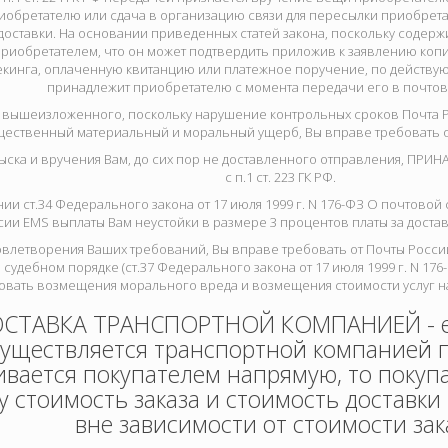
иобретателю или сдача в организацию связи для пересылки приобрет
доставки. На основании приведенных статей закона, поскольку содерж
риобретателем, что он может подтвердить приложив к заявлению копи
кинга, оплаченную квитанцию или платежное поручение, по действу
принадлежит приобретателю с момента передачи его в почтов
 вышеизложенного, поскольку нарушение контрольных сроков Почта Р
щественный материальный и моральный ущерб, Вы вправе требовать о
зыска и вручения Вам, до сих пор не доставленного отправления, ПР
с п.1 ст. 223 ГК РФ.
нии ст.34 Федерального закона от 17 июля 1999 г. N 176-ФЗ О почтовой 
ии EMS выплаты Вам неустойки в размере 3 процентов платы за доставк
овлетворения Ваших требований, Вы вправе требовать от Почты Рос
 судебном порядке (ст.37 Федерального закона от 17 июля 1999 г. N 176
овать возмещения морального вреда и возмещения стоимости услуг на
СТАВКА ТРАНСПОРТНОЙ КОМПАНИЕЙ - ес
уществляется транспортной компанией п
вается покупателем напрямую, то покуп
у стоимость заказа и стоимость доставки 
вне зависимости от стоимости зак