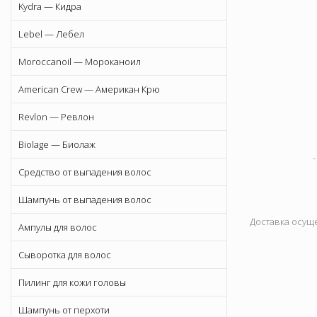
Kydra — Кидра
Lebel — Лебел
Moroccanoil — Мороканоил
American Crew — Американ Крю
Revlon — Ревлон
Biolage — Биолаж
Средство от выпадения волос
Шампунь от выпадения волос
Доставка осуще
Ампулы для волос
Сыворотка для волос
Пилинг для кожи головы
Шампунь от перхоти