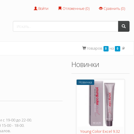
Войти
Отложенные (
0
)
Сравнить (
0
)
товаров
на
0
0
p
Новинки
Новинка
с 19-00 до 22-00.
15-00 - 18-00.
валов.
Young Color Excel 9.32