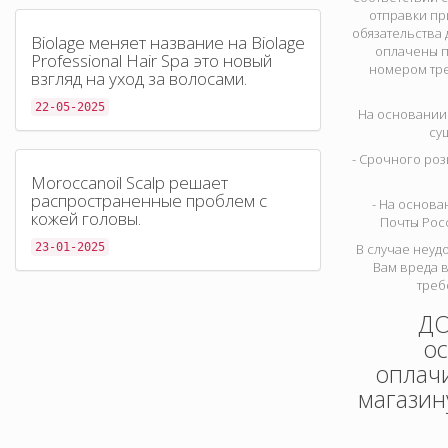
отправки пр
обязательства 
Biolage меняет название на Biolage
оплачены п
Professional Hair Spa это новый
номером тре
взгляд на уход за волосами.
22-05-2025
На основании
су
- Срочного ро
Moroccanoil Scalp решает
распространенные проблем с
- На основа
кожей головы.
Почты Росс
23-01-2025
В случае неуд
Вам вреда в
треб
ДО
ос
оплачи
магазин