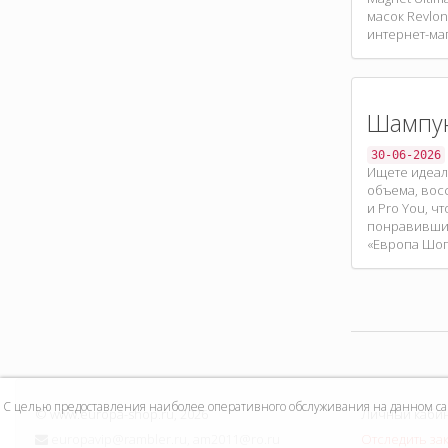
масок Revlon
интернет-ма
Шампун
30-06-2026
Ищете идеал
объема, восс
и Pro You, ч
понравившийс
«Европа Шоп
С целью предоставления наиболее оперативного обслуживания на данном сайт
©
www.europa-shop.ru
, 2026
Личный каби
europavip@rambler.ru, am2011@ro.ru
Отследить за