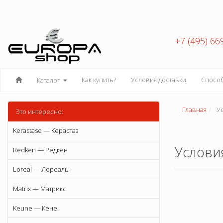
+7 (495) 66
Как купить?
Условия доставки
Спосо
Каталог
Главная
Ус
Это интересно:
Kerastase — Керастаз
Услови
Redken — Редкен
Loreal — Лореаль
Matrix — Матрикс
Keune — Кене