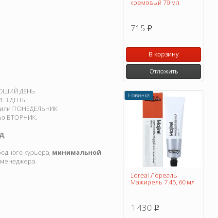
кремовый 70 мл
715
p
В корзину
Отложить
ДУЮЩИЙ ДЕНЬ
Новинка
РЕЗ ДЕНЬ
ТУ или ПОНЕДЕЛЬНИК
 во ВТОРНИК.
АД
ободного курьера,
минимальной
у менеджера.
Loreal Лореаль
Мажирель 7.45, 60 мл
1 430
p