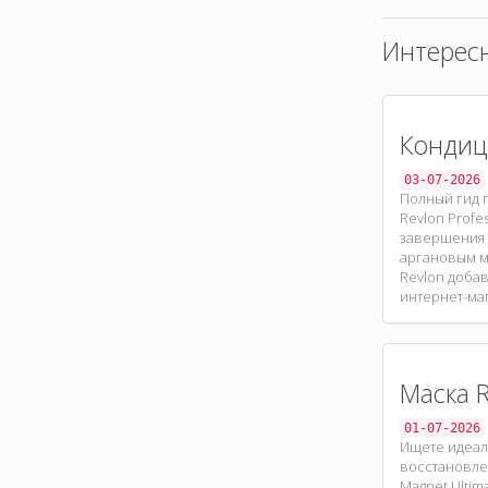
Интерес
Кондиц
03-07-2026
Полный гид 
Revlon Profe
завершения 
аргановым м
Revlon добав
интернет-ма
Маска R
01-07-2026
Ищете идеаль
восстановлен
Magnet Ultim