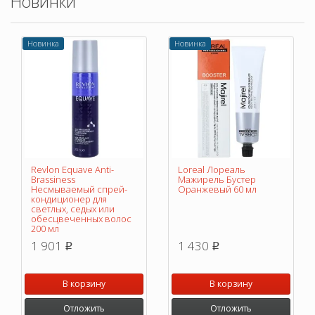
Новинки
Новинка
Новинка
Revlon Equave Anti-
Loreal Лореаль
Brassiness
Мажирель Бустер
Несмываемый спрей-
Оранжевый 60 мл
кондиционер для
светлых, седых или
обесцвеченных волос
200 мл
1 901
1 430
p
p
В корзину
В корзину
Отложить
Отложить