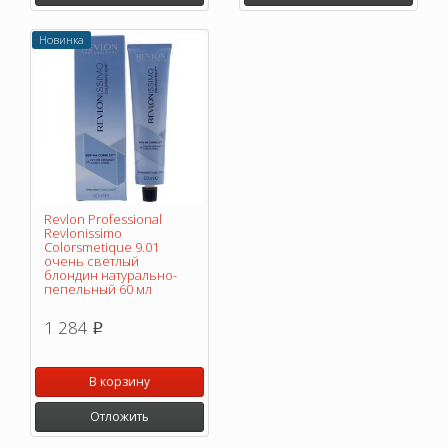
Новинка
Revlon Professional
Revlonissimo
Colorsmetique 9.01
очень светлый
блондин натурально-
пепельный 60 мл
1 284
p
В корзину
Отложить