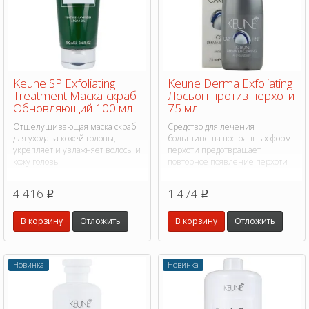
Keune SP Exfoliating
Keune Derma Exfoliating
Treatment Маска-скраб
Лосьон против перхоти
Обновляющий 100 мл
75 мл
Отшелушивающая маска скраб
Средство для лечения
для ухода за кожей головы,
большинства постоянных форм
укрепляет и увлажняет волосы и
перхоти предотвращает
кожу головы.
повторное появление перхоти
4 416
1 474
p
p
В корзину
Отложить
В корзину
Отложить
Новинка
Новинка