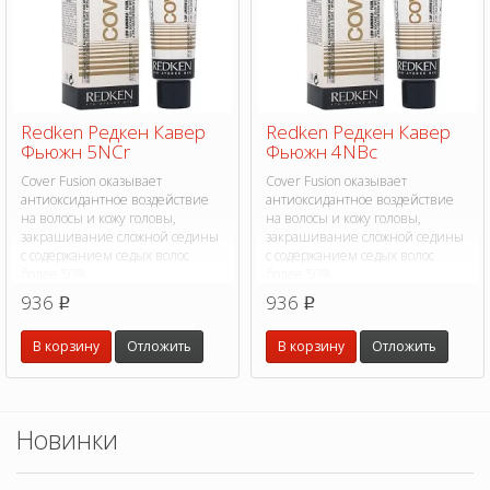
Redken Редкен Кавер
Redken Редкен Кавер
Фьюжн 5NCr
Фьюжн 4NBc
Cover Fusion оказывает
Cover Fusion оказывает
антиоксидантное воздействие
антиоксидантное воздействие
на волосы и кожу головы,
на волосы и кожу головы,
закрашивание сложной седины
закрашивание сложной седины
с содержанием седых волос
с содержанием седых волос
более 50%.
более 50%.
936
936
p
p
В корзину
Отложить
В корзину
Отложить
Новинки