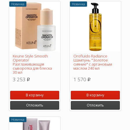
Новинка
Новинка
Keune Style Smooth
Orofluido Radiance
Operator
Шампунь "Золотое
Разглаживающая
сияние" с аргановым
сыворотка для блеска
маслом 240 мл
30 мл
3 253
1 570
p
p
В корзину
В корзину
Отложить
Отложить
Новинка