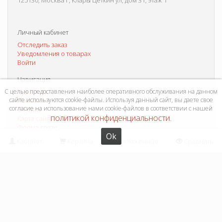
125130, Москва г, Клары Цеткин ул, дом 31, этаж 1
Личный кабинет
Отследить заказ
Уведомления о товарах
Войти
Навигация
С целью предоставления наиболее оперативного обслуживания на данном
Прайс-лист
сайте используются cookie-файлы. Используя данный сайт, вы даете свое
Новости
согласие на использование нами cookie-файлов в соответствии с нашей
Отзывы
политикой конфиденциальности
Карта сайта
.
Форма связи
Ok
Кабинет
Корзина
Отложенные
Сравнить
Информация
Как купить?
Условия доставки
Способы оплаты
Система скидок
Контакты