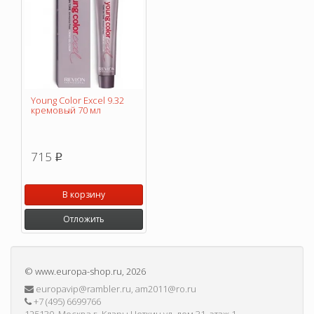
Young Color Excel 9.32
кремовый 70 мл
715
p
В корзину
Отложить
©
www.europa-shop.ru
, 2026
europavip@rambler.ru, am2011@ro.ru
+7 (495) 6699766