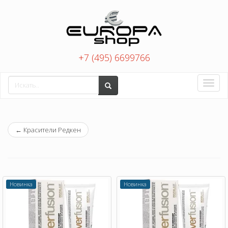
+7 (495) 6699766
Toggle
naviga
←
Красители Редкен
Новинка
Новинка