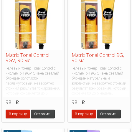
Matrix Tonal Control
Matrix Tonal Control 9G,
9GV, 90 мл
90 мл
Гелевый тонер Tonal Control с
Гелевый тонер Tonal Control с
кислым pH 9GV Очень светлый
кислым pH 9G Очень светлый
блондин золотисто-
блондин натуральный
перламутровый, невероятно
золотистый, невероятно стойкий
стойкий результат тонирования,
результат тонирования, который
который сохраняется до 6
сохраняется до 6 недель.
недель.
981
981
p
p
В корзину
Отложить
В корзину
Отложить