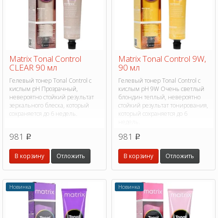
Matrix Tonal Control
Matrix Tonal Control 9W,
CLEAR 90 мл
90 мл
Гелевый тонер Tonal Control с
Гелевый тонер Tonal Control с
кислым pH Прозрачный,
кислым pH 9W Очень светлый
невероятно стойкий результат
блондин теплый, невероятно
зеркального блеска, который
стойкий результат тонирования,
сохраняется до 6 недель.
который сохраняется до 6
недель.
981
981
p
p
В корзину
Отложить
В корзину
Отложить
Новинка
Новинка