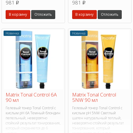
981
981
p
p
В корзину
Отложить
В корзину
Отложить
Новинка
Новинка
Matrix Tonal Control 6A
Matrix Tonal Control
90 мл
5NW 90 мл
Гелевый тонер Tonal Control с
Гелевый тонер Tonal Control с
кислым pH 6A Темный блондин
кислым pH 5NW Светлый
пепельный, невероятно
шатен натуральный теплый,
стойкий результат тонирования,
невероятно стойкий результат
который сохраняется до 6
тонирования, который