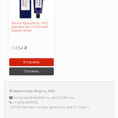
Keune Краситель 1922
для мужчин 5 Светлый
Шатен 60 мл
1 654
p
В корзину
Отложить
©
www.europa-shop.ru
, 2026
europavip@rambler.ru, am2011@ro.ru
+7 (495) 6699766
125130, Москва г, Клары Цеткин ул, дом 31, этаж 1