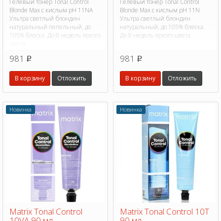
Гелевый тонер Tonal Control
Гелевый тонер Tonal Control
Blonde Max с кислым pH 11NA
Blonde Max с кислым pH 11N
Ультра светлый блондин
Ультра светлый блондин
натуральный пепельный, до
натуральный, до 105% блеска.
105% блеска. До 8 недель яркого
До 8 недель яркого цвета.
цвета.
981
981
p
p
В корзину
Отложить
В корзину
Отложить
Новинка
Новинка
Matrix Tonal Control
Matrix Tonal Control 10T
10VA 90 мл
90 мл