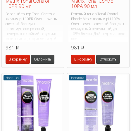
Matrix Tonal Control
Matrix Tonal Control
10PR 90 мл
10PA 90 мл
Гелевый тонер Tonal Control с
Гелевый тонер Tonal Control
кислым pH 10PR Очень-очень
Blonde Max с кислым pH 10PA
светлый блондин
Очень очень светлый блондин
перламутрово-розовый,
жемчужный пепельный, до
невероятно стойкий результат
105% блеска. До 8 недель яркого
тонирования, сохраняется до 6
цвета.
недель.
981
981
p
p
В корзину
Отложить
В корзину
Отложить
Новинка
Новинка