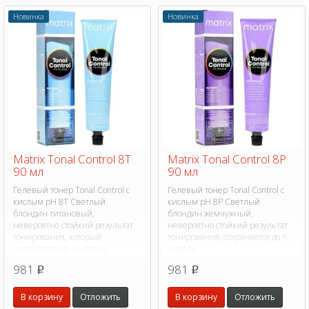
Новинка
Новинка
Matrix Tonal Control 8T
Matrix Tonal Control 8P
90 мл
90 мл
Гелевый тонер Tonal Control с
Гелевый тонер Tonal Control с
кислым pH 8T Светлый
кислым pH 8P Светлый
блондин титановый,
блондин жемчужный,
невероятно стойкий результат
невероятно стойкий результат
тонирования, который
тонирования, сохраняется до 6
сохраняется до 6 недель.
недель.
981
981
p
p
В корзину
Отложить
В корзину
Отложить