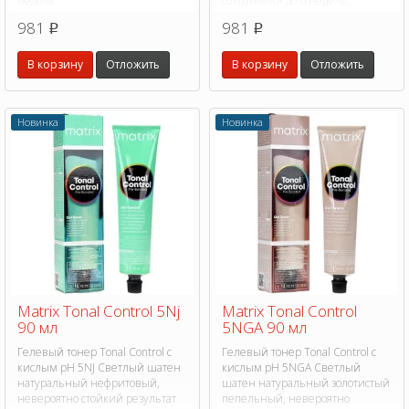
недель.
сохраняется до 6 недель.
981
981
p
p
В корзину
Отложить
В корзину
Отложить
Новинка
Новинка
Matrix Tonal Control 5Nj
Matrix Tonal Control
90 мл
5NGA 90 мл
Гелевый тонер Tonal Control с
Гелевый тонер Tonal Control с
кислым pH 5NJ Светлый шатен
кислым pH 5NGA Светлый
натуральный нефритовый,
шатен натуральный золотистый
невероятно стойкий результат
пепельный, невероятно