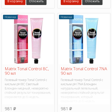
В корзину
Отложить
В корзину
Отложить
Новинка
Новинка
Matrix Tonal Control 8C,
Matrix Tonal Control 7NA
90 мл
90 мл
Гелевый тонер Tonal Control с
Гелевый тонер Tonal Control с
кислым pH 8C Светлый
кислым pH 7NA Блондин
Блондин медный, невероятно
натуральный пепельный,
стойкий результат тонирования,
невероятно стойкий результат
сохраняется до 6 недель.
тонирования, который
сохраняется до 6 недель.
981
981
p
p