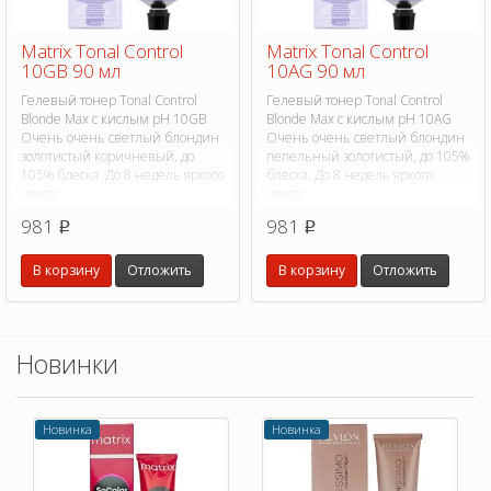
Matrix Tonal Control
Matrix Tonal Control
10GB 90 мл
10AG 90 мл
Гелевый тонер Tonal Control
Гелевый тонер Tonal Control
Blonde Max с кислым pH 10GB
Blonde Max с кислым pH 10AG
Очень очень светлый блондин
Очень очень светлый блондин
золотистый коричневый, до
пепельный золотистый, до 105%
105% блеска. До 8 недель яркого
блеска. До 8 недель яркого
цвета.
цвета.
981
981
p
p
В корзину
Отложить
В корзину
Отложить
Новинки
Новинка
Новинка