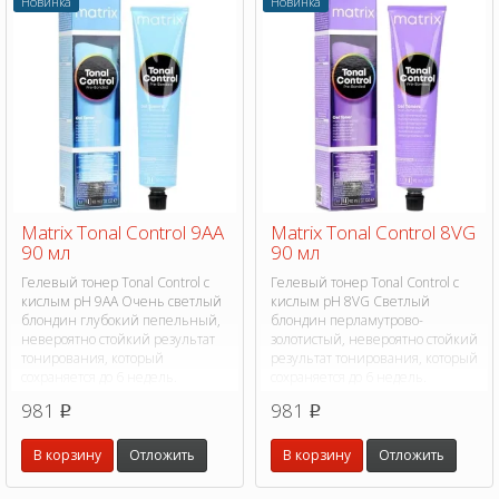
Новинка
Новинка
Matrix Tonal Control 9AA
Matrix Tonal Control 8VG
90 мл
90 мл
Гелевый тонер Tonal Control с
Гелевый тонер Tonal Control с
кислым pH 9AA Очень светлый
кислым pH 8VG Светлый
блондин глубокий пепельный,
блондин перламутрово-
невероятно стойкий результат
золотистый, невероятно стойкий
тонирования, который
результат тонирования, который
сохраняется до 6 недель.
сохраняется до 6 недель.
981
981
p
p
В корзину
Отложить
В корзину
Отложить