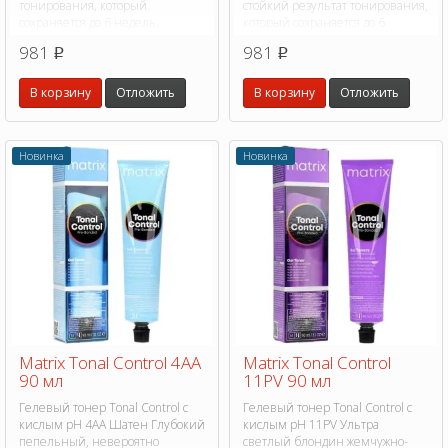
тонирования, который
стойкий результат тонирования,
сохраняется до 6 недель.
который сохраняется до 6
недель.
981
981
p
p
В корзину
Отложить
В корзину
Отложить
Новинка
Новинка
Matrix Tonal Control 4AA
Matrix Tonal Control
90 мл
11PV 90 мл
Гелевый тонер Tonal Control с
Гелевый тонер Tonal Control с
кислым pH 4AA Шатен Глубокий
кислым pH 11PV Ультра
пепельный, невероятно
светлый блондин жемчужно-