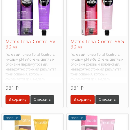
Matrix Tonal Control 9V
Matrix Tonal Control 9RG
90 мл
90 мл
Гелевый тонер Tonal Control с
Гелевый тонер Tonal Control с
кислым pH 9V очень светлый
кислым pH 9RG Очень светлый
блондин перламутровый,
блондин розовый золотистый,
невероятно стойкий результат
невероятно стойкий результат
тонирования, который
тонирования, который
сохраняется до 6 недель.
сохраняется до 6 недель.
981
981
p
p
В корзину
Отложить
В корзину
Отложить
Новинка
Новинка