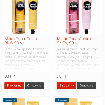
Matrix Tonal Control
Matrix Tonal Control
9NW 90 мл
9NCV, 90 мл
Гелевый тонер Tonal Control с
Гелевый тонер Tonal Control с
кислым pH 9NW Очень светлый
кислым pH 9NCV Очень
блондин натуральный теплый,
светлый блондин натуральный
невероятно стойкий результат
медно-перламутровый,
тонирования, который
невероятно стойкий результат
сохраняется до 6 недель.
тонирования, сохраняется до 6
недель.
981
981
p
p
В корзину
Отложить
В корзину
Отложить
Новинка
Новинка