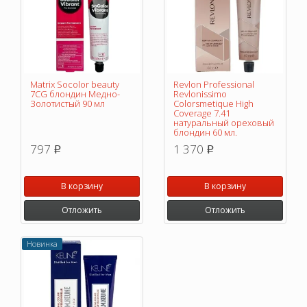
Matrix Socolor beauty
Revlon Professional
7CG блондин Медно-
Revlonissimo
Золотистый 90 мл
Colorsmetique High
Coverage 7.41
натуральный ореховый
блондин 60 мл.
797
1 370
p
p
В корзину
В корзину
Отложить
Отложить
Новинка