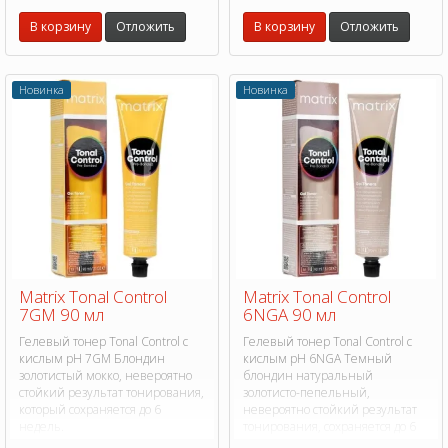
В корзину
Отложить
В корзину
Отложить
Новинка
Новинка
Matrix Tonal Control
Matrix Tonal Control
7GM 90 мл
6NGA 90 мл
Гелевый тонер Tonal Control с
Гелевый тонер Tonal Control с
кислым pH 7GM Блондин
кислым pH 6NGA Темный
золотистый мокко, невероятно
блондин натуральный
стойкий результат тонирования,
золотисто-пепельный,
который сохраняется до 6
невероятно стойкий результат
недель.
тонирования, сохраняется до 6
недель.