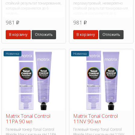
стойкий результат тонирования,
перламутровый, невероятно
который сохраняется до 6
стойкий результат тонирования,
недель.
который сохраняется до 6
недель.
981
981
p
p
В корзину
Отложить
В корзину
Отложить
Новинка
Новинка
Matrix Tonal Control
Matrix Tonal Control
11PA 90 мл
11NV 90 мл
Гелевый тонер Tonal Control
Гелевый тонер Tonal Control
Blonde Max с кислым pH 11PA
Blonde Max с кислым pH 11NV