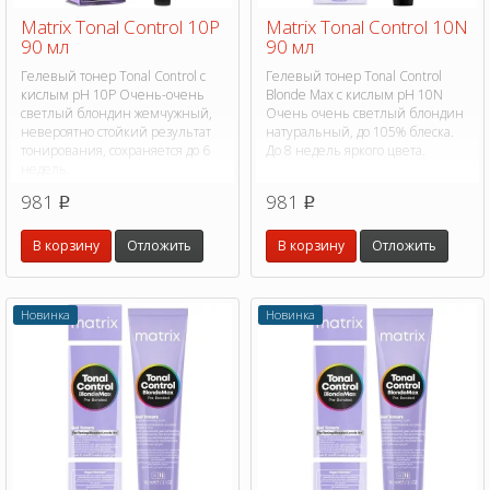
Matrix Tonal Control 10P
Matrix Tonal Control 10N
90 мл
90 мл
Гелевый тонер Tonal Control с
Гелевый тонер Tonal Control
кислым pH 10P Очень-очень
Blonde Max с кислым pH 10N
светлый блондин жемчужный,
Очень очень светлый блондин
невероятно стойкий результат
натуральный, до 105% блеска.
тонирования, сохраняется до 6
До 8 недель яркого цвета.
недель.
981
981
p
p
В корзину
Отложить
В корзину
Отложить
Новинка
Новинка