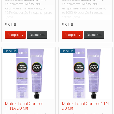
Ультра светлый блондин
Ультра светлый блондин
жемчужный пепельный, до
натуральный перламутровый,
105% блеска. До 8 недель яркого
до 105% блеска. До 8 недель
цвета.
яркого цвета.
981
981
p
p
В корзину
Отложить
В корзину
Отложить
Новинка
Новинка
Matrix Tonal Control
Matrix Tonal Control 11N
11NA 90 мл
90 мл