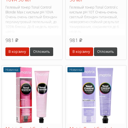
Гелевый тонер Tonal Control
Гелевый тонер Tonal Control с
Blonde Max с кислым pH 10VA
кислым pH 10T Очень-очень
Очень очень светлый блондин
светлый блондин титановый,
перламутровый пепельный, до
невероятно стойкий результат
105% блеска. До 8 недель яркого
тонирования, сохраняется до 6
цвета.
недель.
981
981
p
p
В корзину
Отложить
В корзину
Отложить
Новинка
Новинка