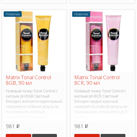
Новинка
Новинка
Matrix Tonal Control
Matrix Tonal Control
8GB, 90 мл
8CR, 90 мл
Гелевый тонер Tonal Control с
Гелевый тонер Tonal Control с
кислым pH 8GB Светлый
кислым pH 8CR Светлый
блондин золотисто-коричневый,
блондин медно-красный,
невероятно стойкий результат
невероятно стойкий результат
тонирования, который
тонирования, сохраняется до 6
сохраняется до 6 недель.
недель.
981
981
p
p