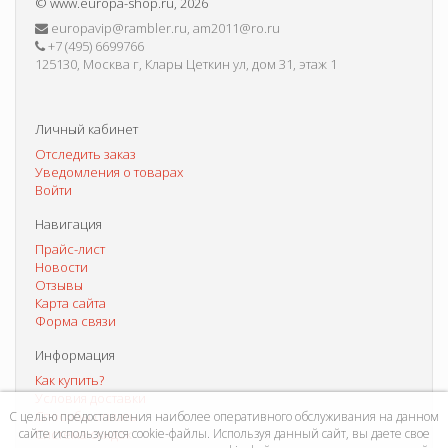
©
www.europa-shop.ru
, 2026
europavip@rambler.ru, am2011@ro.ru
+7 (495) 6699766
125130, Москва г, Клары Цеткин ул, дом 31, этаж 1
Личный кабинет
Отследить заказ
Уведомления о товарах
Войти
Навигация
Прайс-лист
Новости
Отзывы
Карта сайта
Форма связи
Информация
Как купить?
Условия доставки
Способы оплаты
С целью предоставления наиболее оперативного обслуживания на данном
сайте используются cookie-файлы. Используя данный сайт, вы даете свое
Система скидок