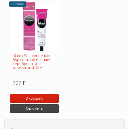
Новинка
Matrix Socolor beauty
8Sp светлый блондин
серебристый
жемчужный 90 мл
797
p
В корзину
Отложить