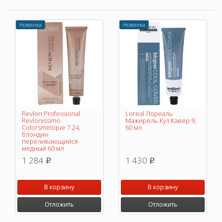
Новинка
Новинка
Revlon Professional
Loreal Лореаль
Revlonissimo
Мажирель Кул Кавер 9,
Colorsmetique 7.24,
60 мл
блондин
переливающийся
медный 60 мл
1 284
1 430
p
p
В корзину
В корзину
Отложить
Отложить