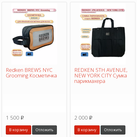
Redken BREWS NYC
REDKEN 5TH AVENUE,
Grooming Косметичка
NEW YORK CITY Сумка
парикмахера
1 500
2 000
p
p
В корзину
Отложить
В корзину
Отложить