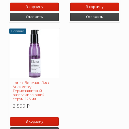
В корзину
В корзину
Отложить
Отложить
Новинка
Loreal Лореаль Лисс
Анлимитид
Термозащитный
разглаживающий
серум 125 мл
2 599
p
В корзину