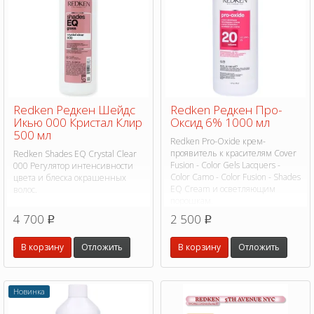
Redken Редкен Шейдс
Redken Редкен Про-
Икью 000 Кристал Клир
Оксид 6% 1000 мл
500 мл
Redken Pro-Oxide крем-
проявитель к красителям Cover
Redken Shades EQ Crystal Clear
Fusion - Color Gels Lacquers -
000 Регулятор интенсивности
Color Camo - Color Fusion - Shades
цвета и блеска окрашенных
EQ Cream и осветляющим
волос.
порошкам.
4 700
2 500
p
p
В корзину
Отложить
В корзину
Отложить
Новинка