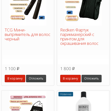
TCG Мини-
Redken Фартук
выпрямитель для волос
парикмахерский с
черный
принтом для
окрашивания волос
1 100
1 800
p
p
В корзину
Отложить
В корзину
Отложить
Новинка