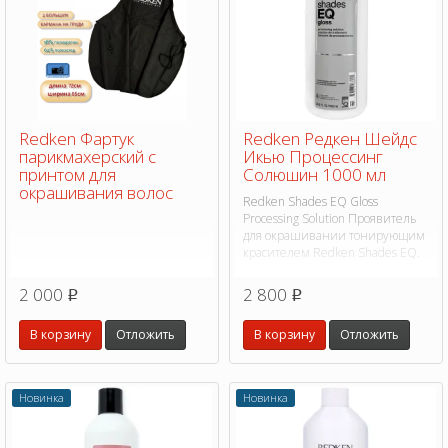
Redken Фартук
Redken Редкен Шейдс
парикмахерский с
Икью Процессинг
принтом для
Солюшин 1000 мл
окрашивания волос
Redken Shades EQ Gloss
Processing Solution Проявитель
для окрашивании тонирующим
красителем Redken Shades EQ.
2 000
2 800
p
p
В корзину
Отложить
В корзину
Отложить
Новинка
Новинка