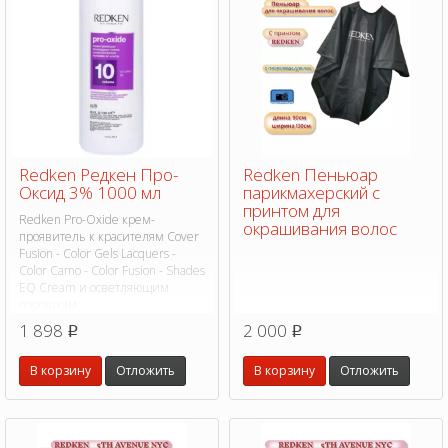
Redken Редкен Про-
Redken Пеньюар
Оксид 3% 1000 мл
парикмахерский с
принтом для
Redken Pro-Oxide крем-
окрашивания волос
проявитель к красителям Cover
Fusion - Color Gels Lacquers -
Color Camo - Color Fusion - Shades
EQ Cream и осветляющим
порошкам.
1 898
2 000
p
p
В корзину
Отложить
В корзину
Отложить