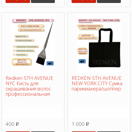
Redken 5TH AVENUE
REDKEN 5TH AVENUE
NYC Кисть для
NEW YORK CITY Сумка
окрашивания волос
парикмахера/шоппер
профессиональная
400
1 000
p
p