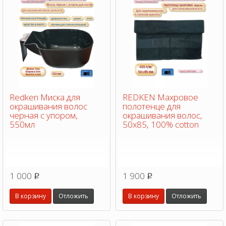
Redken Миска для
REDKEN Махровое
окрашивания волос
полотенце для
черная с упором,
окрашивания волос,
550мл
50х85, 100% cotton
1 000
1 900
p
p
В корзину
Отложить
В корзину
Отложить