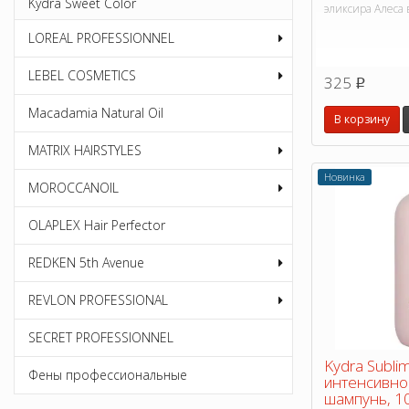
Kydra Sweet Color
эликсира Алеса 
LOREAL PROFESSIONNEL
LEBEL COSMETICS
325
p
Macadamia Natural Oil
В корзину
MATRIX HAIRSTYLES
Новинка
MOROCCANOIL
OLAPLEX Hair Perfector
REDKEN 5th Avenue
REVLON PROFESSIONAL
SECRET PROFESSIONNEL
Kydra Subli
Фены профессиональные
интенсивн
шампунь, 1