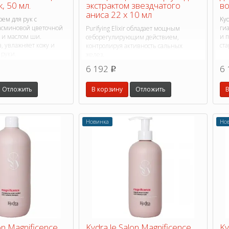
, 50 мл.
экстрактом звездчатого
во
аниса 22 х 10 мл
ем для рук с
Ky
асминовой цветочной
ги
Purifying Elixir обладает мощным
а и маслом ши.
и 
себорегулирующим действием,
а, увлажняет кожу и
ста
контролируя активность сальных
руки.
желез.
6 192
6 
p
Отложить
В корзину
Отложить
В
Новинка
Но
on Magnificence
Kydra le Salon Magnificence
Ky