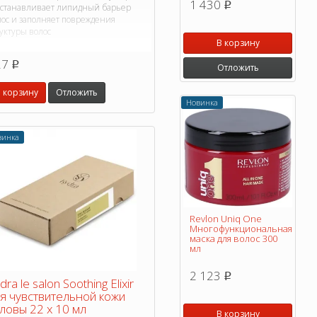
1 430
p
сстанавливает липидный барьер
лос и заполняет повреждения
уктуры волос
В корзину
27
p
Отложить
 корзину
Отложить
Новинка
винка
Revlon Uniq One
Многофункциональная
маска для волос 300
мл
2 123
p
dra le salon Soothing Elixir
я чувствительной кожи
ловы 22 х 10 мл
В корзину