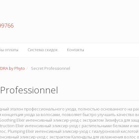
99766
бы оплаты
Система скидок
Контакты
YDRA by Phyto
Secret Professionnel
 Professionnel
дный эталон профессионального ухода, полностью основанного на ра
концепция ухода за волосами, позволяет быстро улучшить качество воло
Soothing Elixir интенсивный эликсир-уход с экстрактом Зизифуса для з
truction Elixir интенсивный эликсир-уход с растительными белками и 
ос. Plumping Elixir интенсивный эликсир-уход с гиалуроновой кислотой 
 интенсивный эликсир-уход с экстрактом Календулы для увлажнения воло