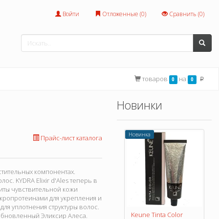
Войти
Отложенные (
0
)
Сравнить (
0
)
товаров
на
0
0
p
Новинки
Новинка
Прайс-лист каталога
стительных компонентах.
с. KYDRA Elixir d'Ales теперь в
ащиты чувствительной кожи
микропротеинами для укрепления и
для уплотнения структуры волос.
Keune Tinta Color
с обновленный Эликсир Алеса.