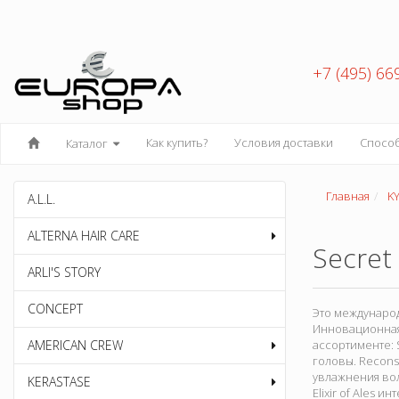
+7 (495) 66
Как купить?
Условия доставки
Спосо
Каталог
Главная
K
A.L.L.
ALTERNA HAIR CARE
Secret
ARLI'S STORY
CONCEPT
Это междунаро
Инновационная 
AMERICAN CREW
ассортименте: 
головы. Recons
увлажнения вол
KERASTASE
Elixir of Ales