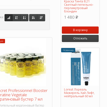
Краска Тинта 8.21
Светлый пепельно-
перламутровый
блондин
1 480
ка:
p
В корзину
Отложить
ция
Новинка
Loreal Лореаль
cret Professionnel Booster
Мажирель Хай Лифт,
ratine Vegetale
нейтральный 60 мл
ратиновый бустер 7 мл
стительный кератиновый бустер