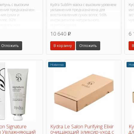
ампунь с высоким
Kydra Sublim маска с высоким уровнем
Kyd
нения предназначен
увлажнения предназначена для
ин
ния сухих и
восстановления сухих волос. 96%
экс
олос. 92%
ингредиентов натурального
чу
атурального
происхождения.
10 640
6 
p
Отложить
В корзину
Отложить
В
Новинка
Но
on Signature
Kydra Le Salon Purifying Elixir
Ky
m Увлажняющий
очищающий эликсир-уход с
дл