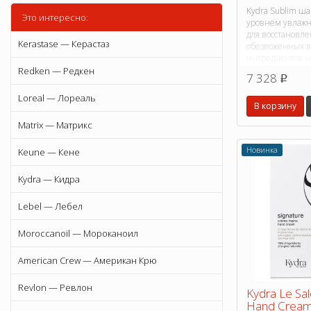
Kydra Sublim ш
Это интересно:
уровнем увлаж
для восстановле
Kerastase — Керастаз
обезвоженных в
ингредиентов н
происхождения.
Redken — Редкен
7 328
p
Loreal — Лореаль
В корзину
Matrix — Матрикс
Новинка
Keune — Кене
Kydra — Кидра
Lebel — Лебел
Moroccanoil — Мороканоил
American Crew — Американ Крю
Revlon — Ревлон
Kydra Le Sal
Hand Crea