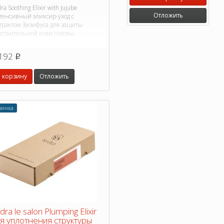
ra Soothing Elixir with Jujube
Отложить
тенсивный эликсир-уход с
трактом Зизифуса для защиты
вствительной кожи головы.
192
p
 корзину
Отложить
винка
dra le salon Plumping Elixir
я уплотнения структуры