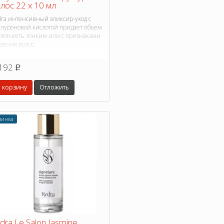
лос 22 х 10 мл
dra интенсивный эликсир-уход с
алуроновой кислотой придает объем
плотность тонким или с признаками
рения волос.
192
p
 корзину
Отложить
винка
dra Le Salon Jasmine