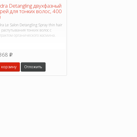
dra Detangling двухфазный
рей для тонких волос, 400
л
ra Le Salon Detangling Spray thin hair
 распутывания тонких волос с
трактом органического жасмина.
368
p
 корзину
Отложить