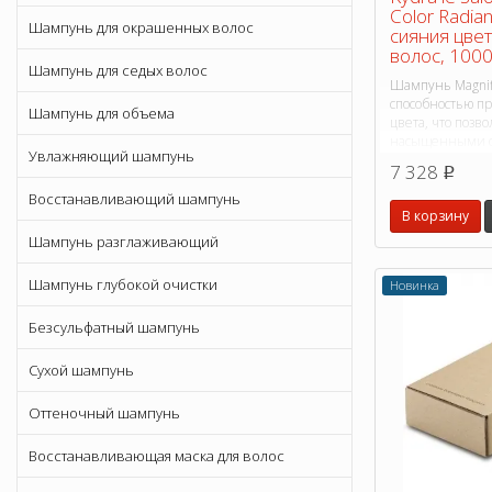
Color Radia
Шампунь для окрашенных волос
сияния цве
волос, 1000
Шампунь для седых волос
Шампунь Magnif
способностью пр
Шампунь для объема
цвета, что позв
насыщенными о
Увлажняющий шампунь
дольше.
7 328
p
Восстанавливающий шампунь
В корзину
Шампунь разглаживающий
Шампунь глубокой очистки
Новинка
Безсульфатный шампунь
Сухой шампунь
Оттеночный шампунь
Восстанавливающая маска для волос