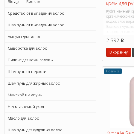
Biolage — Биолаж
крем для рук
Kydra нежный кр
Средство от выпадения волос
органической ж
водой, алоэ вер
Шампунь от выпадения волос
Заряжает чувств
защищает ваши 
Ампулы для волос
2 592
p
Сыворотка для волос
В корзину
Пилинг для кожи головы
Новинка
Шампунь от перхоти
Шампунь для жирных волос
Мужской шампунь
Несмываемый уход
Масло для волос
Шампунь для кудрявых волос
Kydra le Sal