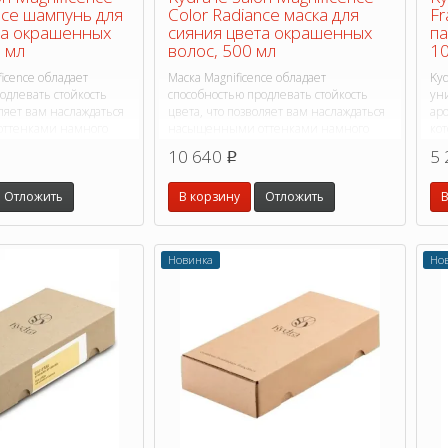
nce шампунь для
Color Radiance маска для
Fr
та окрашенных
сияния цвета окрашенных
п
 мл
волос, 500 мл
10
icence обладает
Маска Magnificence обладает
Kyd
одлевать стойкость
способностью продлевать стойкость
ун
оляет вам наслаждаться
цвета, что позволяет вам наслаждаться
ар
ттенками намного
насыщенными оттенками намного
кот
дольше.
10 640
5 
p
Отложить
В корзину
Отложить
В
Новинка
Но