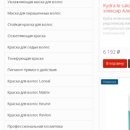
Увлажняющая маска для волос
Kydra le salo
элексир Але
Маска для окрашенных волос
Kydra интенси
уход эликсир Ал
Стойкая краска для волос
натуральных ра
компонентов
Осветляющая краска
Краска для седых волос
6 192
p
Тонирующая краска
В корзину
Пигмент прямого действия
Краска для волос Loreal
Новинка
Краска для волос Matrix
Краска для волос Keune
Краска для волос Revlon
Профессиональная косметика