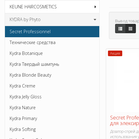
KEUNE HAIRCOSMETICS
KYDRA by Phyto
Вывод товар
Secret Professionnel
Технические средства
Kydra Botanique
Акция
Kydra Твердый шампунь
Kydra Blonde Beauty
Kydra Creme
Kydra Jelly Gloss
Kydra Nature
Secret Prof
Kydra Primary
для элексир
Kydra Softing
Дозатор-спрей д
использования 