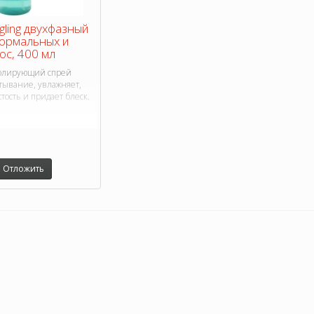
gling двухфазный
нормальных и
ос, 400 мл
 полирующий спрей
тывание, увлажняет,
тость и придает блеск.
Отложить