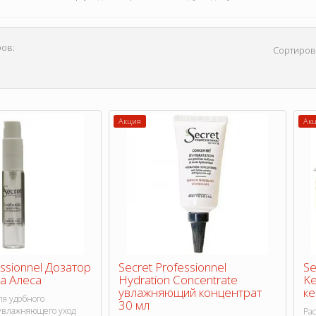
ов:
Сортиров
Акция
Ак
essionnel Дозатор
Secret Professionnel
Se
а Алеса
Hydration Concentrate
Ke
увлажняющий концентрат
ке
ля удобного
30 мл
увлажняющего уход
Ра