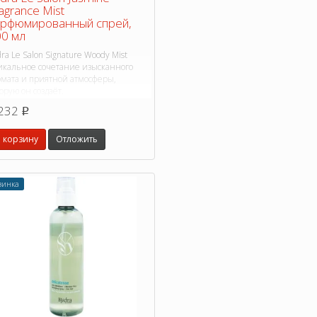
agrance Mist
арфюмированный спрей,
0 мл
ra Le Salon Signature Woody Mist
икальное сочетание изысканного
омата и приятной атмосферы,
орую он создаёт.
232
p
 корзину
Отложить
винка