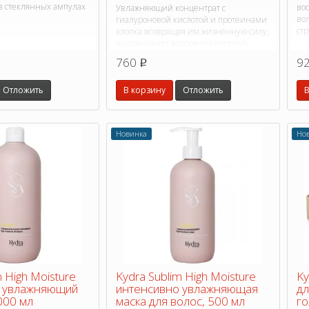
в стеклянных ампулах
во
Увлажняющий концентрат с
во
гиалуроновой кислотой и протеинами
стр
хлопка возвращая им жизненную силу,
выравнивает волосяную кутикулу
760
9
p
Отложить
В корзину
Отложить
В
Новинка
Но
m High Moisture
Kydra Sublim High Moisture
Ky
о увлажняющий
интенсивно увлажняющая
дл
000 мл
маска для волос, 500 мл
го