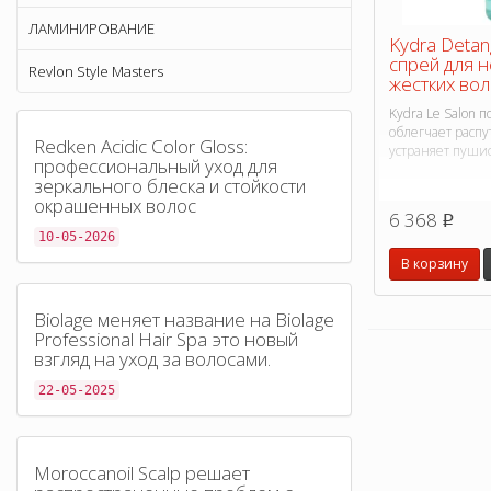
ЛАМИНИРОВАНИЕ
Kydra Detan
спрей для 
Revlon Style Masters
жестких вол
Kydra Le Salon
облегчает распу
Redken Acidic Color Gloss:
устраняет пушис
профессиональный уход для
зеркального блеска и стойкости
окрашенных волос
6 368
p
10-05-2026
В корзину
Biolage меняет название на Biolage
Professional Hair Spa это новый
взгляд на уход за волосами.
22-05-2025
Moroccanoil Scalp решает