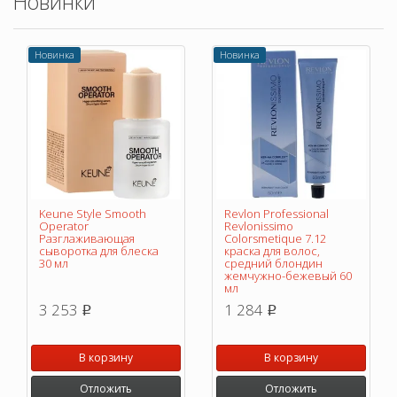
Новинки
Новинка
Новинка
Keune Style Smooth
Revlon Professional
Operator
Revlonissimo
Разглаживающая
Colorsmetique 7.12
сыворотка для блеска
краска для волос,
30 мл
средний блондин
жемчужно-бежевый 60
мл
3 253
1 284
p
p
В корзину
В корзину
Отложить
Отложить