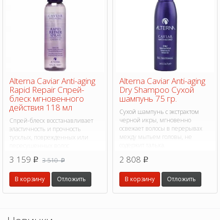
Alterna Caviar Anti-aging
Alterna Caviar Anti-aging
Rapid Repair Спрей-
Dry Shampoo Сухой
блеск мгновенного
шампунь 75 гр.
действия 118 мл
Сухой шампунь с экстрактом
черной икры, мгновенно
Спрей-блеск восстанавливает
освежает волосы в перерывах
эластичность и прочность
между мытьем головы, не
тусклых, поврежденных или
содержит талька.
пересушенных волос
3 159
2 808
3 510
p
p
p
В корзину
Отложить
В корзину
Отложить