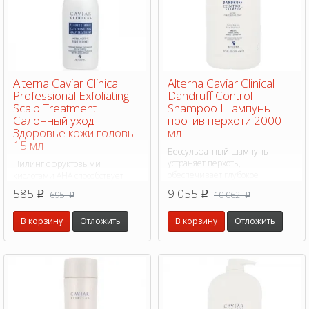
Alterna Caviar Clinical
Alterna Caviar Clinical
Professional Exfoliating
Dandruff Control
Scalp Treatment
Shampoo Шампунь
Салонный уход
против перхоти 2000
Здоровье кожи головы
мл
15 мл
Бессульфатный шампунь
устраняет перхоть,
Пилинг с фруктовыми
обеспечивает глубокое
кислотами AHA способствует
увлажнение, увеличение
обновлению клеток,
585
9 055
695
10 062
p
p
p
p
объема волос, красивый,
отшелушивают на глубоком
сияющий блеск и комплексный
уровне, обладает
В корзину
Отложить
В корзину
Отложить
уход.
антиоксидантным и
противовоспалительным
эффектом.