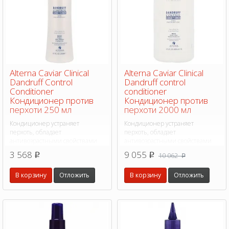
Alterna Caviar Clinical
Alterna Caviar Clinical
Dandruff Control
Dandruff control
Conditioner
conditioner
Кондиционер против
Кондиционер против
перхоти 250 мл
перхоти 2000 мл
Кондиционер устраняет
Кондиционер устраняет
перхоть, обладает
перхоть, обладает
антивозрастными свойствами
антивозрастными свойствами
для реструктуризации и
для реструктуризации и
3 568
9 055
10 062
p
p
p
восстановления волос и кожи
восстановления волос и кожи
головы.
головы.
В корзину
Отложить
В корзину
Отложить