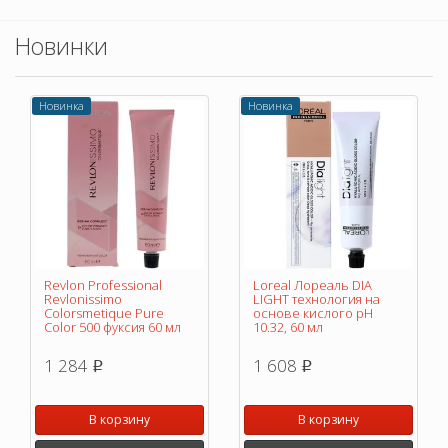
Новинки
Новинка
Новинка
Revlon Professional
Loreal Лореаль DIA
Revlonissimo
LIGHT технология на
Colorsmetique Pure
основе кислого pH
Color 500 фуксия 60 мл
10.32, 60 мл
1 284
1 608
p
p
В корзину
В корзину