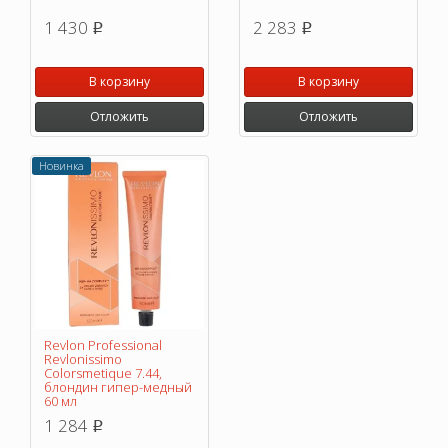
1 430
2 283
p
p
В корзину
В корзину
Отложить
Отложить
Новинка
Revlon Professional
Revlonissimo
Colorsmetique 7.44,
блондин гипер-медный
60 мл
1 284
p