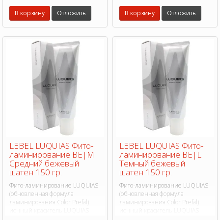
экстрактах.
В корзину
Отложить
В корзину
Отложить
LEBEL LUQUIAS Фито-
LEBEL LUQUIAS Фито-
ламинирование BE|M
ламинирование BE|L
Средний бежевый
Темный бежевый
шатен 150 гр.
шатен 150 гр.
Фито-ламинирование LUQUIAS
Фито-ламинирование LUQUIAS
(обновленная формула
(обновленная формула
ламинирования Color Prefal)
ламинирования Color Prefal)
ионный краситель LUQUIAS
ионный краситель LUQUIAS
(Лукиас) революционная
(Лукиас) революционная