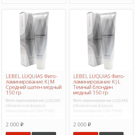
LEBEL LUQUIAS Фито-
LEBEL LUQUIAS Фито-
ламинирование K|M
ламинирование K|L
Средний шатен медный
Темный блондин
150 гр.
медный 150 гр.
Фито-ламинирование LUQUIAS
Фито-ламинирование LUQUIAS
(обновленная формула
(обновленная формула
ламинирования Color Prefal)
ламинирования Color Prefal)
ионный краситель LUQUIAS
ионный краситель LUQUIAS
(Лукиас) революционная
(Лукиас) революционная
2 000
2 000
p
p
формула основанная на фито-
формула основанная на фито-
экстрактах.
экстрактах.