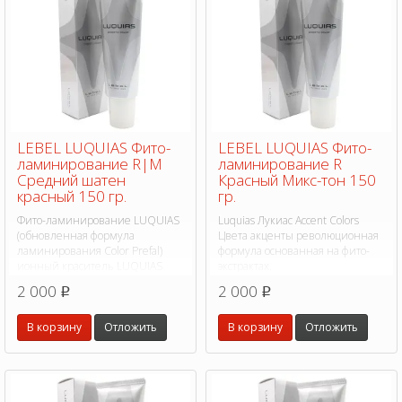
LEBEL LUQUIAS Фито-
LEBEL LUQUIAS Фито-
ламинирование R|M
ламинирование R
Средний шатен
Красный Микс-тон 150
красный 150 гр.
гр.
Фито-ламинирование LUQUIAS
Luquias Лукиас Accent Colors
(обновленная формула
Цвета акценты революционная
ламинирования Color Prefal)
формула основанная на фито-
ионный краситель LUQUIAS
экстрактах.
(Лукиас) революционная
2 000
2 000
p
p
формула основанная на фито-
экстрактах.
В корзину
Отложить
В корзину
Отложить