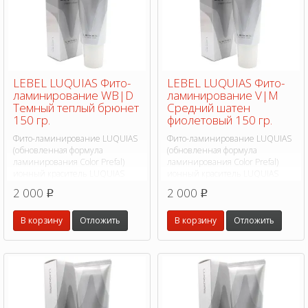
LEBEL LUQUIAS Фито-
LEBEL LUQUIAS Фито-
ламинирование WB|D
ламинирование V|M
Темный теплый брюнет
Средний шатен
150 гр.
фиолетовый 150 гр.
Фито-ламинирование LUQUIAS
Фито-ламинирование LUQUIAS
(обновленная формула
(обновленная формула
ламинирования Color Prefal)
ламинирования Color Prefal)
ионный краситель LUQUIAS
ионный краситель LUQUIAS
(Лукиас) революционная
(Лукиас) революционная
2 000
2 000
p
p
формула основанная на фито-
формула основанная на фито-
экстрактах.
экстрактах.
В корзину
Отложить
В корзину
Отложить