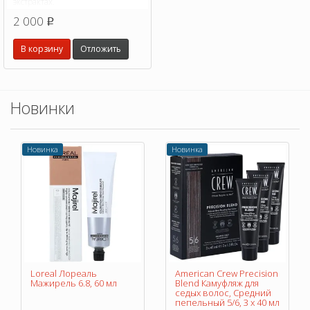
экстрактах.
2 000
p
В корзину
Отложить
Новинки
Новинка
Новинка
Loreal Лореаль
American Crew Precision
Мажирель 6.8, 60 мл
Blend Камуфляж для
седых волос, Средний
пепельный 5/6, 3 х 40 мл