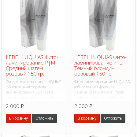
LEBEL LUQUIAS Фито-
LEBEL LUQUIAS Фито-
ламинирование P|M
ламинирование P|L
Средний шатен
Темный блондин
розовый 150 гр.
розовый 150 гр.
Фито-ламинирование LUQUIAS
Фито-ламинирование LUQUIAS
(обновленная формула
(обновленная формула
ламинирования Color Prefal)
ламинирования Color Prefal)
ионный краситель LUQUIAS
ионный краситель LUQUIAS
(Лукиас) революционная
(Лукиас) революционная
2 000
2 000
p
p
формула основанная на фито-
формула основанная на фито-
экстрактах.
экстрактах.
В корзину
Отложить
В корзину
Отложить