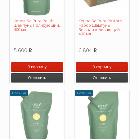
Keune So Pure Polish
Keune So Pure Restore
Шампунь Полирующий,
Набор Шампунь
400 мл
Восстанавливающий,
400 мл
5 600
6 804
p
p
В корзину
В корзину
Отложить
Отложить
Новинка
Новинка