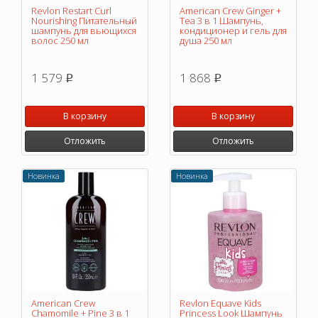
Revlon Restart Curl
American Crew Ginger +
Nourishing Питательный
Tea 3 в 1 Шампунь,
шампунь для вьющихся
кондиционер и гель для
волос 250 мл
душа 250 мл
1 579
1 868
p
p
В корзину
В корзину
Отложить
Отложить
Новинка
Новинка
American Crew
Revlon Equave Kids
Chamomile + Pine 3 в 1
Princess Look Шампунь