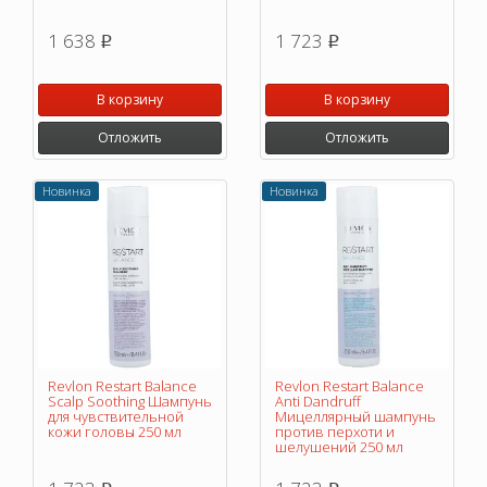
1 638
1 723
p
p
В корзину
В корзину
Отложить
Отложить
Новинка
Новинка
Revlon Restart Balance
Revlon Restart Balance
Scalp Soothing Шампунь
Anti Dandruff
для чувствительной
Мицеллярный шампунь
кожи головы 250 мл
против перхоти и
шелушений 250 мл