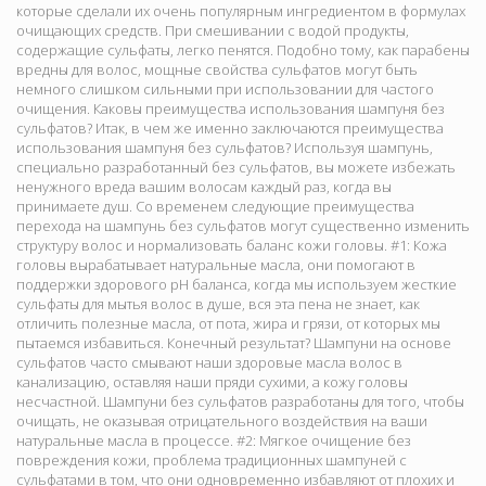
которые сделали их очень популярным ингредиентом в формулах
очищающих средств. При смешивании с водой продукты,
содержащие сульфаты, легко пенятся. Подобно тому, как парабены
вредны для волос, мощные свойства сульфатов могут быть
немного слишком сильными при использовании для частого
очищения. Каковы преимущества использования шампуня без
сульфатов? Итак, в чем же именно заключаются преимущества
использования шампуня без сульфатов? Используя шампунь,
специально разработанный без сульфатов, вы можете избежать
ненужного вреда вашим волосам каждый раз, когда вы
принимаете душ. Со временем следующие преимущества
перехода на шампунь без сульфатов могут существенно изменить
структуру волос и нормализовать баланс кожи головы. #1: Кожа
головы вырабатывает натуральные масла, они помогают в
поддержки здорового pH баланса, когда мы используем жесткие
сульфаты для мытья волос в душе, вся эта пена не знает, как
отличить полезные масла, от пота, жира и грязи, от которых мы
пытаемся избавиться. Конечный результат? Шампуни на основе
сульфатов часто смывают наши здоровые масла волос в
канализацию, оставляя наши пряди сухими, а кожу головы
несчастной. Шампуни без сульфатов разработаны для того, чтобы
очищать, не оказывая отрицательного воздействия на ваши
натуральные масла в процессе. #2: Мягкое очищение без
повреждения кожи, проблема традиционных шампуней с
сульфатами в том, что они одновременно избавляют от плохих и