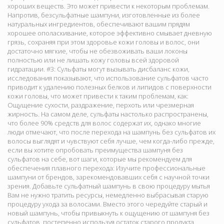
хороших веществ. Это может привести к некоторым проблемам.
Напротив, безсульфатные шампуни, изготовленные из более
натуральных ингредиентов, обеспечивают вашим прядям
хорошее ополаскивание, которое эффективно смывает дневную
грязь, сохраняя при этом здоровье кожи головы и волос, они
достаточно мягкие, чтобы не обезвоживать ваши локоны
полностью или не лишать кожу головы всей здоровой
гидратации. #3: Сульфаты могут вызывать дисбаланс кожи,
исследования показывают, что использование сульфатов часто
приводит к удалению полезных белков и липидов с поверхности
кожи головы, что может привести к таким проблемам, как:
Ощущение сухости, раздражение, перхоть или чрезмерная
жирность. На самом деле, сульфаты настолько распространены,
что более 90% средств для волос содержат их, однако многие
люди отмечают, что после перехода на шампунь без сульфатов их
волосы выглядят и чувствуют себя лучше, чем когда-либо прежде,
если вы хотите опробовать преимущества шампуня без
сульфатов на себе, вот шаги, которые мы рекомендуем для
обеспечения плавного перехода: Изучите профессиональные
шампуни от брендов, зарекомендовавших себя с научной точки
зрения. Добавьте сульфатный шампунь в свою процедуру мытья
Вам не нужно тратить ресурсы, немедленно выбрасывая старую
процедуру ухода за волосами. Вместо этого чередуйте старый и
новый шампунь, чтобы привыкнуть к ощущению от шампуня без
сульфатов, постепенно используя остаток старого продукта.