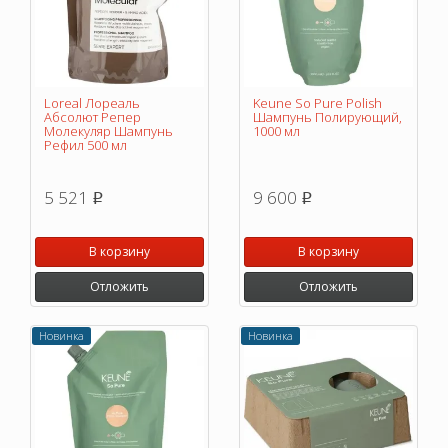
Loreal Лореаль
Keune So Pure Polish
Абсолют Репер
Шампунь Полирующий,
Молекуляр Шампунь
1000 мл
Рефил 500 мл
5 521
9 600
p
p
В корзину
В корзину
Отложить
Отложить
Новинка
Новинка