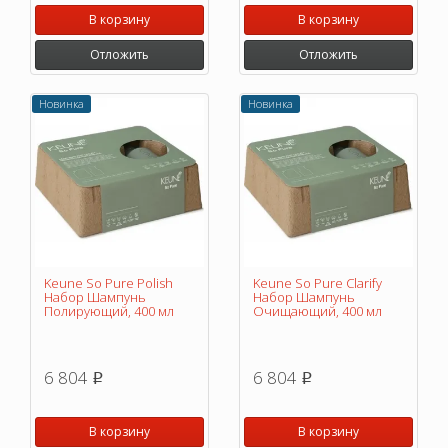
В корзину
В корзину
Отложить
Отложить
Новинка
Новинка
Keune So Pure Polish
Keune So Pure Clarify
Набор Шампунь
Набор Шампунь
Полирующий, 400 мл
Очищающий, 400 мл
6 804
6 804
p
p
В корзину
В корзину