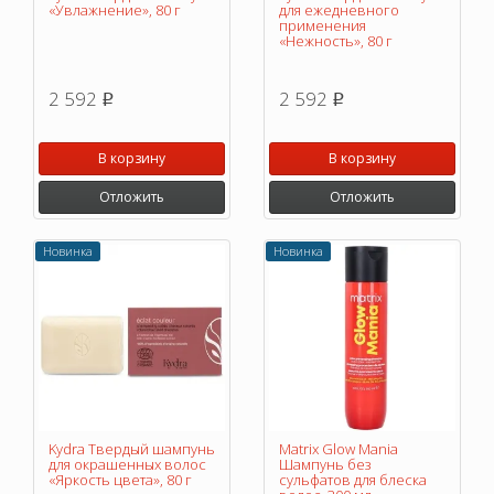
«Увлажнение», 80 г
для ежедневного
применения
«Нежность», 80 г
2 592
2 592
p
p
В корзину
В корзину
Отложить
Отложить
Новинка
Новинка
Kydra Твердый шампунь
Matrix Glow Mania
для окрашенных волос
Шампунь без
«Яркость цвета», 80 г
сульфатов для блеска