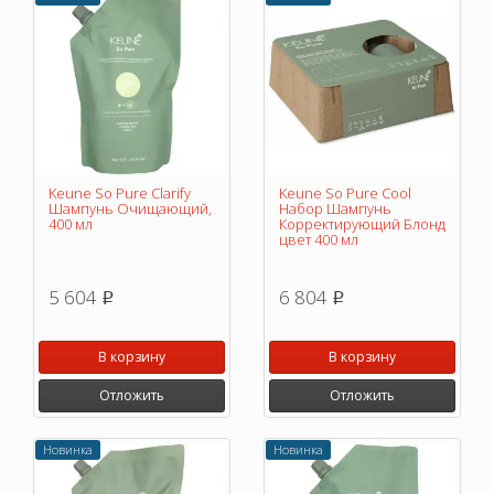
Keune So Pure Clarify
Keune So Pure Cool
Шампунь Очищающий,
Набор Шампунь
400 мл
Корректирующий Блонд
цвет 400 мл
5 604
6 804
p
p
В корзину
В корзину
Отложить
Отложить
Новинка
Новинка