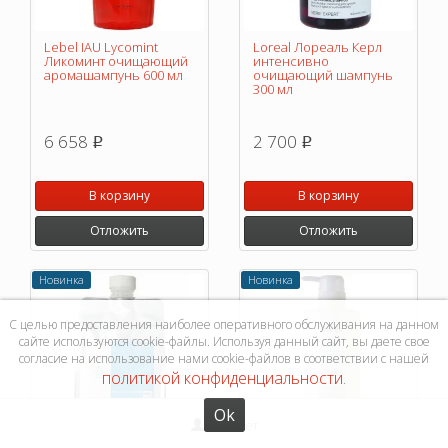
Lebel IAU Lycomint
Loreal Лореаль Керл
Ликоминт очищающий
интенсивно
аромашампунь 600 мл
очищающий шампунь
300 мл
6 658
2 700
p
p
В корзину
В корзину
Отложить
Отложить
Новинка
Новинка
С целью предоставления наиболее оперативного обслуживания на данном
сайте используются cookie-файлы. Используя данный сайт, вы даете свое
согласие на использование нами cookie-файлов в соответствии с нашей
политикой конфиденциальности
.
Ok
Кабинет