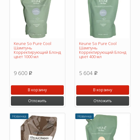
Keune So Pure Cool
Keune So Pure Cool
Шампунь
Шампунь
Корректирующий Блонд
Корректирующий Блонд
цвет 1000 мл
цвет 400 мл
9 600
5 604
p
p
В корзину
В корзину
Отложить
Отложить
Новинка
Новинка