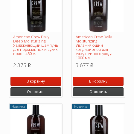
American Crew Daily
American Crew Daily
Deep Moisturizing
Moisturizing
Увлажняющий шампунь
Увлажняющий
для нормальных и сухих
кондиционер для
волос 450 мл
ежедневного ухода
1000 мл
2 375
3 677
p
p
В корзину
В корзину
Отложить
Отложить
Новинка
Новинка