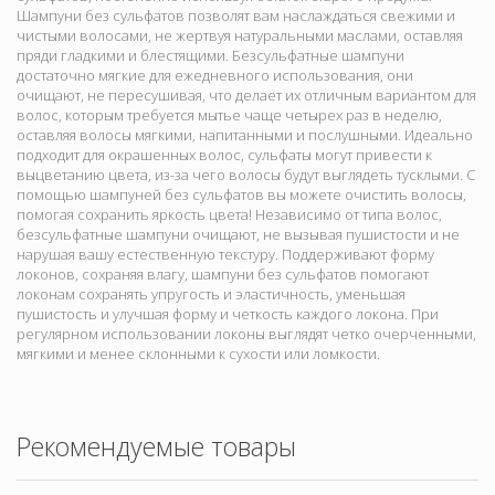
Шампуни без сульфатов позволят вам наслаждаться свежими и
чистыми волосами, не жертвуя натуральными маслами, оставляя
пряди гладкими и блестящими. Безсульфатные шампуни
достаточно мягкие для ежедневного использования, они
очищают, не пересушивая, что делает их отличным вариантом для
волос, которым требуется мытье чаще четырех раз в неделю,
оставляя волосы мягкими, напитанными и послушными. Идеально
подходит для окрашенных волос, сульфаты могут привести к
выцветанию цвета, из-за чего волосы будут выглядеть тусклыми. С
помощью шампуней без сульфатов вы можете очистить волосы,
помогая сохранить яркость цвета! Независимо от типа волос,
безсульфатные шампуни очищают, не вызывая пушистости и не
нарушая вашу естественную текстуру. Поддерживают форму
локонов, сохраняя влагу, шампуни без сульфатов помогают
локонам сохранять упругость и эластичность, уменьшая
пушистость и улучшая форму и четкость каждого локона. При
регулярном использовании локоны выглядят четко очерченными,
мягкими и менее склонными к сухости или ломкости.
Рекомендуемые товары