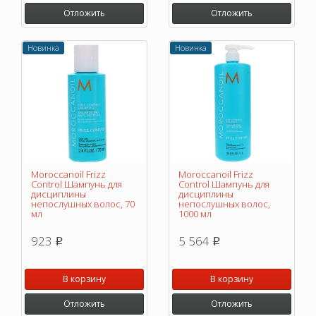
Отложить
Отложить
Новинка
Новинка
Moroccanoil Frizz
Moroccanoil Frizz
Control Шампунь для
Control Шампунь для
дисциплины
дисциплины
непослушных волос, 70
непослушных волос,
мл
1000 мл
923
5 564
p
p
В корзину
В корзину
Отложить
Отложить