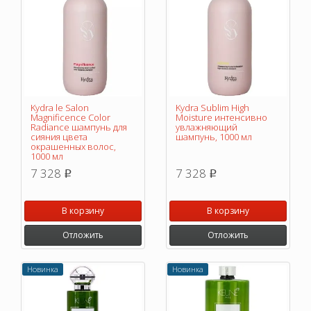
Kydra le Salon
Kydra Sublim High
Magnificence Color
Moisture интенсивно
Radiance шампунь для
увлажняющий
сияния цвета
шампунь, 1000 мл
окрашенных волос,
1000 мл
7 328
7 328
p
p
В корзину
В корзину
Отложить
Отложить
Новинка
Новинка