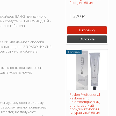
блондин 60 мл.
1 370
ижайшем БАНКЕ: для данного
p
ых средств 1-3 РАБОЧИХ ДНЕЙ -
чного кабинета.
В корзину
Отложить
ССИИ: для данного способа
жных средств 2-3 РАБОЧИХ ДНЯ -
оего личного кабинета.
Новинка
зможность оплатить заказ
дьте указать номер
Revlon Professional
Revlonissimo
Colorsmetique 9DN,
 эксплуатирующего систему
очень светлый
и самостоятельно принимаем
блондин глубокий
ransfer, не получают
натуральный 60 мл