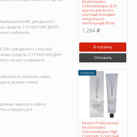
Revlonissimo
Colorsmetique 8.01
краска для волос,
светлый блондин
натурально-
ижайшем БАНКЕ: для данного
пепельный 60 мл
ых средств 1-3 РАБОЧИХ ДНЕЙ -
1 284
p
чного кабинета.
В корзину
ССИИ: для данного способа
жных средств 2-3 РАБОЧИХ ДНЯ -
Отложить
оего личного кабинета.
Новинка
зможность оплатить заказ
дьте указать номер
дённых заказов в офисе
ISA и MasterCard.
Revlon Professional
Revlonissimo
Colorsmetique High
Coverage 9 светлый