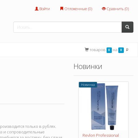
Войти
Отложенные (
0
)
Сравнить (
0
)
товаров
на
0
0
p
Новинки
Новинка
оизводится только в рублях.
каз и сопроводительные
Revlon Professional
ребуется за доставку, без сдачи,