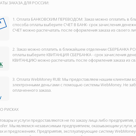
ТЫ ЗАКАЗА ДЛЯ РОССИИ:
1. Оплата БАНКОВСКИМ ПЕРЕВОДОМ: Заказ можно оплатить в бл
способа оплаты выберите СЧЕТ В БАНК- срок зачисления денежн
СЧЕТ можно распечатать после оформления заказа из своего ли
2. Заказ можно оплатить в ближайшем отделении СБЕРБАНКА РО
оплаты выберите КВИТАНЦИЯ СБЕРБАНКА - срок зачисления дене
КВИТАНЦИЮ можно распечатать после оформления заказа из св
3. Оплата WebMoney RUB: Мы предоставляем нашим клиентам во
электронными деньгами с помощью системы WebMoney. Не забу
оплаченного заказа.
О РИСКАХ
овары и услуги предоставляются не по заказу лица либо предприятия,
sfer. Мы являемся независимым предприятием, оказывающим услуги, 
х и предложениях. Предприятия, эксплуатирующие систему WebMoney T