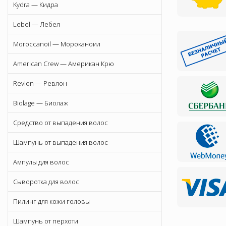
Kydra — Кидра
Lebel — Лебел
Moroccanoil — Мороканоил
American Crew — Американ Крю
Revlon — Ревлон
Biolage — Биолаж
Средство от выпадения волос
Шампунь от выпадения волос
Ампулы для волос
Сыворотка для волос
Пилинг для кожи головы
Шампунь от перхоти