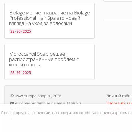
Biolage меняет название на Biolage
Professional Hair Spa это новый
взгляд на уход за волосами.
22-05-2025
Moroccanoil Scalp решает
распространенные проблем с
кожей головы.
23-01-2025
©
www.europa-shop.ru
, 2026
Личный каби
europavip@rambler.ru, am2011@ro.ru
Отследить за
+7 (495) 6699766
Уведомления 
С целью предоставления наиболее оперативного обслуживания на данном сайт
125130, Москва г, Клары Цеткин ул, дом 31, этаж
Войти
1