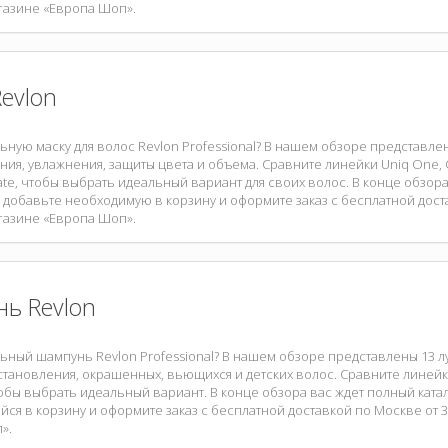
газине «Европа Шоп».
evlon
ную маску для волос Revlon Professional? В нашем обзоре представле
ия, увлажнения, защиты цвета и объема. Сравните линейки Uniq One, Oro
ate, чтобы выбрать идеальный вариант для своих волос. В конце обзора
 добавьте необходимую в корзину и оформите заказ с бесплатной доста
газине «Европа Шоп».
ь Revlon
ьный шампунь Revlon Professional? В нашем обзоре представлены 13 лу
тановления, окрашенных, вьющихся и детских волос. Сравните линейки
тобы выбрать идеальный вариант. В конце обзора вас ждет полный кат
я в корзину и оформите заказ с бесплатной доставкой по Москве от 3
».