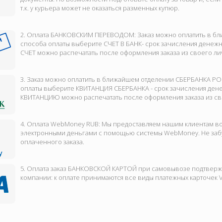
т.к. у курьера может не оказаться разменных купюр.
2. Оплата БАНКОВСКИМ ПЕРЕВОДОМ: Заказ можно оплатить в бл
способа оплаты выберите СЧЕТ В БАНК- срок зачисления денежн
СЧЕТ можно распечатать после оформления заказа из своего ли
3. Заказ можно оплатить в ближайшем отделении СБЕРБАНКА РО
оплаты выберите КВИТАНЦИЯ СБЕРБАНКА - срок зачисления дене
КВИТАНЦИЮ можно распечатать после оформления заказа из св
4. Оплата WebMoney RUB: Мы предоставляем нашим клиентам во
электронными деньгами с помощью системы WebMoney. Не забу
оплаченного заказа.
5. Оплата заказ БАНКОВСКОЙ КАРТОЙ при самовывозе подтверж
компании: к оплате принимаются все виды платежных карточек V