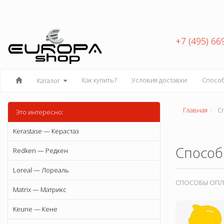
+7 (495) 66
Как купить?
Условия доставки
Спосо
Каталог
Главная
Сп
Это интересно:
Kerastase — Керастаз
Способ
Redken — Редкен
Loreal — Лореаль
СПОСОБЫ ОПЛА
Matrix — Матрикс
Keune — Кене