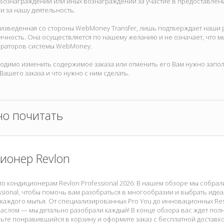
ознаграждений или иных вознаграждений за участие в предоставлении
и за нашу деятельность.
оизведенная со стороны WebMoney Transfer, лишь подтверждает наши р
ичность. Она осуществляется по нашему желанию и не означает, что м
раторов системы WebMoney.
одимо изменить содержимое заказа или отменить его Вам нужно запол
Вашего заказа и что нужно с ним сделать.
но почитать
ионер Revlon
по кондиционерам Revlon Professional 2026: В нашем обзоре мы собра
ssional, чтобы помочь вам разобраться в многообразии и выбрать иде
каждого мытья. От специализированных Pro You до инновационных Rest
аслом — мы детально разобрали каждый! В конце обзора вас ждет пол
ьте понравившийся в корзину и оформите заказ с бесплатной доставкой