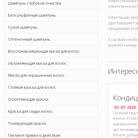
комиссионных в
Шампунь глубокой очистки
ответственност
Безсульфатный шампунь
Аттестация, пр
удостоверяет л
Сухой шампунь
продажами опе
Оттеночный шампунь
Если Вам необх
укажите номер 
Восстанавливающая маска для волос
Увлажняющая маска для волос
Интерес
Маска для окрашенных волос
Стойкая краска для волос
Кондиц
Осветляющая краска
03-07-2026
Краска для седых волос
Полный гид 
Revlon Profe
Тонирующая краска
завершения 
аргановым м
Revlon добав
Пигмент прямого действия