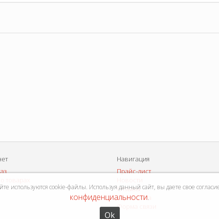
нет
Навигация
каз
Прайс-лист
о товарах
Новости
е используются cookie-файлы. Используя данный сайт, вы даете свое согласи
Отзывы
конфиденциальности
Карта сайта
.
Форма связи
Ok