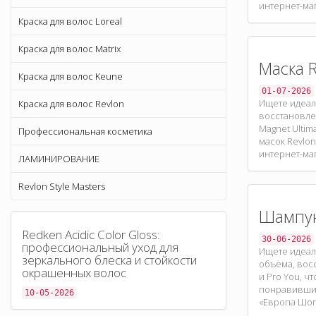
интернет-ма
Краска для волос Loreal
Краска для волос Matrix
Маска R
Краска для волос Keune
01-07-2026
Ищете идеаль
Краска для волос Revlon
восстановлен
Magnet Ultim
Профессиональная косметика
масок Revlon
интернет-ма
ЛАМИНИРОВАНИЕ
Revlon Style Masters
Шампун
Redken Acidic Color Gloss:
30-06-2026
профессиональный уход для
Ищете идеал
зеркального блеска и стойкости
объема, восс
окрашенных волос
и Pro You, ч
понравившийс
10-05-2026
«Европа Шоп