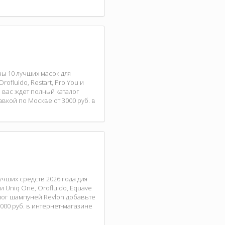
ны 10 лучших масок для
fluido, Restart, Pro You и
 вас ждет полный каталог
вкой по Москве от 3000 руб. в
чших средств 2026 года для
 Uniq One, Orofluido, Equave
алог шампуней Revlon добавьте
000 руб. в интернет-магазине