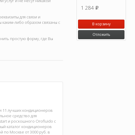
 услуг и не несут никакой
1 284
p
еквизиты для связи и
ы каким-либо образом связаны с
В корзину
Отложить
нить простую форму, где Вы
ли 11 лучших кондиционеров
альное средство для
art и роскошного Orofluido с
ный каталог кондиционеров
 по Москве от 3000 руб. в