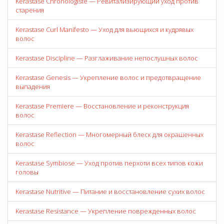
Kerastase Chronologiste — Ревитализирующий уход против
старения
Kerastase Curl Manifesto — Уход для вьющихся и кудрявых
волос
Kerastase Discipline — Разглаживание непослушных волос
Kerastase Genesis — Укрепление волос и предотвращение
выпадения
Kerastase Premiere — Восстановление и реконструкция
волос
Kerastase Reflection — Многомерный блеск для окрашенных
волос
Kerastase Symbiose — Уход против перхоти всех типов кожи
головы
Kerastase Nutritive — Питание и восстановление сухих волос
Kerastase Resistance — Укрепление поврежденных волос