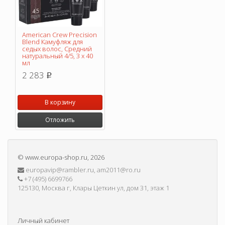
American Crew Precision
Blend Камуфляж для
седых волос, Средний
натуральный 4/5, 3 х 40
мл
2 283
p
В корзину
Отложить
©
www.europa-shop.ru
, 2026
europavip@rambler.ru, am2011@ro.ru
+7 (495) 6699766
125130, Москва г, Клары Цеткин ул, дом 31, этаж 1
Личный кабинет