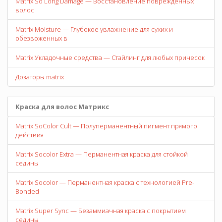
Matrix So Long Damage — Восстановление поврежденных
волос
Matrix Moisture — Глубокое увлажнение для сухих и
обезвоженных в
Matrix Укладочные средства — Стайлинг для любых причесок
Дозаторы matrix
Краска для волос Матрикс
Matrix SoColor Cult — Полуперманентный пигмент прямого
действия
Matrix Socolor Extra — Перманентная краска для стойкой
седины
Matrix Socolor — Перманентная краска с технологией Pre-
Bonded
Matrix Super Sync — Безаммиачная краска с покрытием
седины