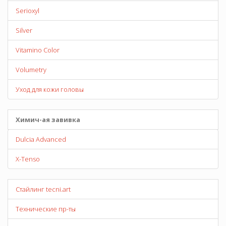
Serioxyl
Silver
Vitamino Color
Volumetry
Уход для кожи головы
Химич-ая завивка
Dulcia Advanced
X-Tenso
Стайлинг tecni.art
Технические пр-ты