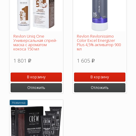
Revlon Uniq One
Revlon Revlonissimo
Универсальная спрей-
Color Excel Energizer
маска с ароматом
Plus 4,5% активатор 900
кокоса 150 мл
мл
1 801
1 605
p
p
В корзину
В корзину
Отложить
Отложить
Новинка