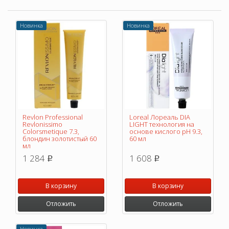
Новинка
Новинка
Revlon Professional
Loreal Лореаль DIA
Revlonissimo
LIGHT технология на
Colorsmetique 7.3,
основе кислого pH 9.3,
блондин золотистый 60
60 мл
мл
1 284
1 608
p
p
В корзину
В корзину
Отложить
Отложить
Новинка