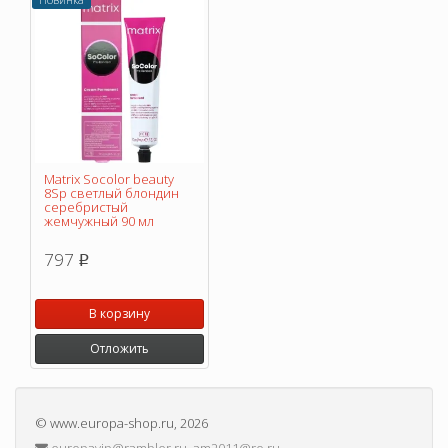
Matrix Socolor beauty
8Sp светлый блондин
серебристый
жемчужный 90 мл
797
p
В корзину
Отложить
©
www.europa-shop.ru
, 2026