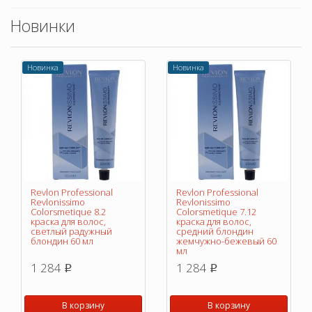
Новинки
Новинка
Новинка
Revlon Professional
Revlon Professional
Revlonissimo
Revlonissimo
Colorsmetique 8.2
Colorsmetique 7.12
краска для волос,
краска для волос,
светлый радужный
средний блондин
блондин 60 мл
жемчужно-бежевый 60
мл
1 284
1 284
p
p
В корзину
В корзину