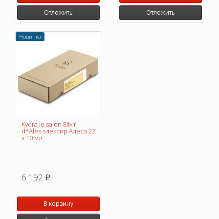
Отложить
Отложить
Новинка
Kydra le salon Elixir
d*Ales элексир Алеса 22
х 10 мл
6 192
p
В корзину