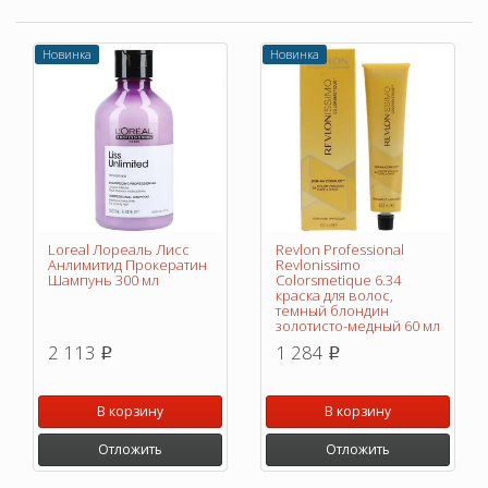
Новинка
Новинка
Loreal Лореаль Лисс
Revlon Professional
Анлимитид Прокератин
Revlonissimo
Шампунь 300 мл
Colorsmetique 6.34
краска для волос,
темный блондин
золотисто-медный 60 мл
2 113
1 284
p
p
В корзину
В корзину
Отложить
Отложить