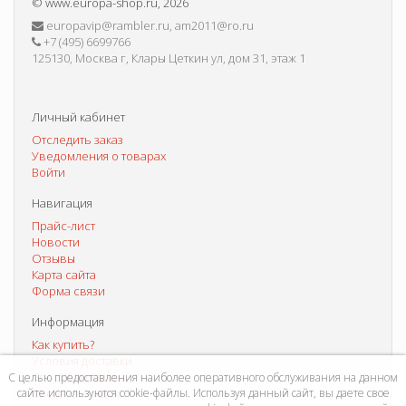
©
www.europa-shop.ru
, 2026
europavip@rambler.ru, am2011@ro.ru
+7 (495) 6699766
125130, Москва г, Клары Цеткин ул, дом 31, этаж 1
Личный кабинет
Отследить заказ
Уведомления о товарах
Войти
Навигация
Прайс-лист
Новости
Отзывы
Карта сайта
Форма связи
Информация
Как купить?
Условия доставки
Способы оплаты
С целью предоставления наиболее оперативного обслуживания на данном
сайте используются cookie-файлы. Используя данный сайт, вы даете свое
Система скидок