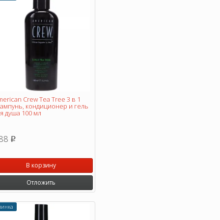
erican Crew Tea Tree 3 в 1
ампунь, кондиционер и гель
я душа 100 мл
88
p
В корзину
Отложить
винка