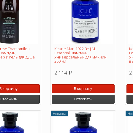
rew Chamomile +
Keune Man 1922 BY J.M.
Ke
 Шампунь,
Essential шампунь
Fo
ер и гель для душа
Универсальный для мужчин
У
250 мл
в
2 114
2
p
В корзину
В корзину
Отложить
Отложить
Новинка
Но