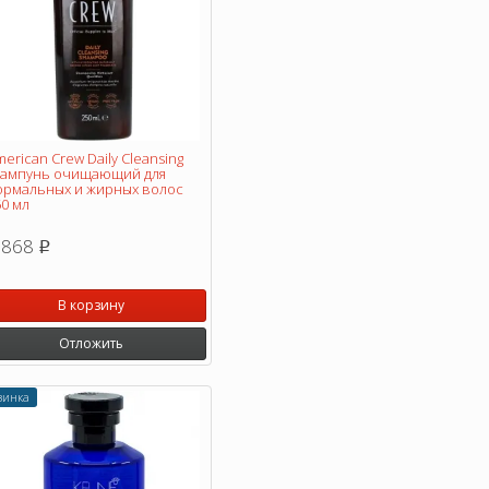
erican Crew Daily Cleansing
ампунь очищающий для
ормальных и жирных волос
0 мл
 868
p
В корзину
Отложить
винка