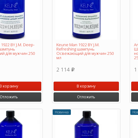
1922 BY J.M. Deep-
Keune Man 1922 BY J.M.
Am
 шампунь
Refreshing шампунь
Ш
 для мужчин 250
Освежающий для мужчин 250
н
мл
25
2 114
1
p
В корзину
В корзину
Отложить
Отложить
Новинка
Но