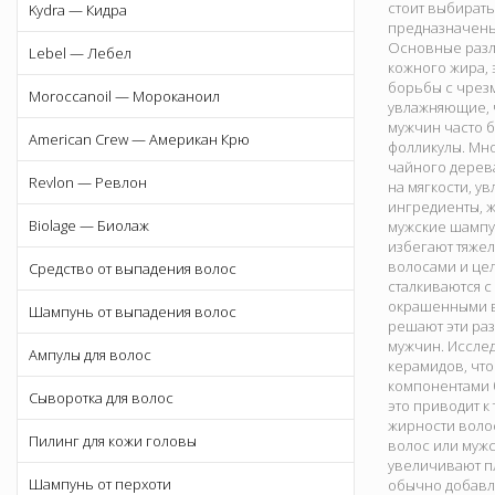
стоит выбират
Kydra — Кидра
предназначены 
Основные разли
Lebel — Лебел
кожного жира,
борьбы с чрезм
Moroccanoil — Мороканоил
увлажняющие, ч
мужчин часто б
American Crew — Американ Крю
фолликулы. Мно
чайного дерева
Revlon — Ревлон
на мягкости, у
ингредиенты, ж
Biolage — Биолаж
мужские шампу
избегают тяжел
волосами и це
Средство от выпадения волос
сталкиваются с
окрашенными в
Шампунь от выпадения волос
решают эти ра
мужчин. Исслед
Ампулы для волос
керамидов, что
компонентами 
Сыворотка для волос
это приводит к
жирности волос
Пилинг для кожи головы
волос или муж
увеличивают п
Шампунь от перхоти
обычно добавл