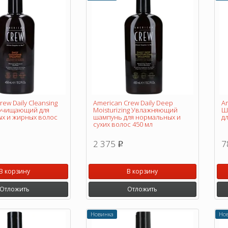
rew Daily Cleansing
American Crew Daily Deep
Am
очищающий для
Moisturizing Увлажняющий
Ш
х и жирных волос
шампунь для нормальных и
дл
сухих волос 450 мл
2 375
7
p
В корзину
В корзину
Отложить
Отложить
Новинка
Но