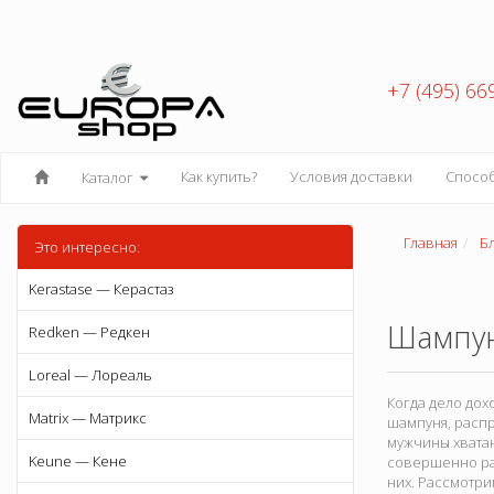
+7 (495) 66
Как купить?
Условия доставки
Спосо
Каталог
Главная
Б
Это интересно:
Kerastase — Керастаз
Шампун
Redken — Редкен
Loreal — Лореаль
Когда дело дох
Matrix — Матрикс
шампуня, распр
мужчины хватаю
Keune — Кене
совершенно ра
них. Рассмотри