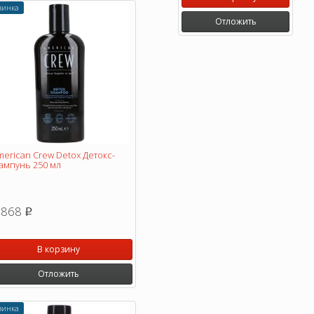
винка
Отложить
erican Crew Detox Детокс-
ампунь 250 мл
 868
p
В корзину
Отложить
винка