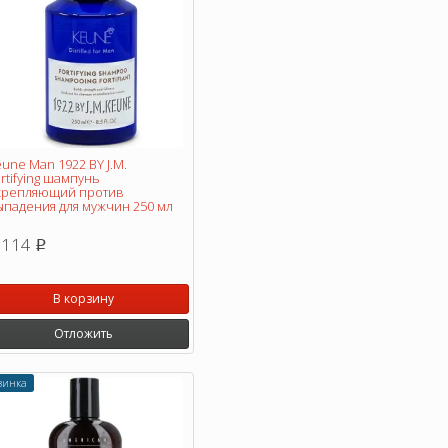
une Man 1922 BY J.M.
rtifying шампунь
крепляющий против
ыпадения для мужчин 250 мл
 114
p
В корзину
Отложить
винка