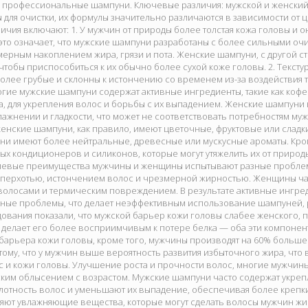
ь профессиональные шампуни. Ключевые различия: мужской и женский
для очистки, их формулы значительно различаются в зависимости от 
чия включают: 1. У мужчин от природы более толстая кожа головы и
 это означает, что мужские шампуни разработаны с более сильными 
ерным накоплением жира, грязи и пота. Женские шампуни, с другой ст
тобы приспособиться к их обычно более сухой коже головы. 2. Текстур
олее грубые и склонны к истончению со временем из-за воздействия 
гие мужские шампуни содержат активные ингредиенты, такие как кофеи
, для укрепления волос и борьбы с их выпадением. Женские шампуни
влажнении и гладкости, что может не соответствовать потребностям муж
енские шампуни, как правило, имеют цветочные, фруктовые или сладки
ни имеют более нейтральные, древесные или мускусные ароматы. Кром
ых кондиционеров и силиконов, которые могут утяжелить их от природ
левые преимущества мужчины и женщины испытывают разные пробле
 перхотью, истончением волос и чрезмерной жирностью. Женщины час
олосами и термическим повреждением. В результате активные ингред
зные проблемы, что делает неэффективным использование шампуней, 
ования показали, что мужской барьер кожи головы слабее женского, 
 делает его более восприимчивым к потере белка — оба эти компонен
барьера кожи головы, кроме того, мужчины производят на 60% больш
 тому, что у мужчин выше вероятность развития избыточного жира, что 
 и кожи головы. Улучшение роста и прочности волос, многие мужчин
ским облысением с возрастом. Мужские шампуни часто содержат укре
лотность волос и уменьшают их выпадение, обеспечивая более крепк
яют увлажняющие вещества, которые могут сделать волосы мужчин жи