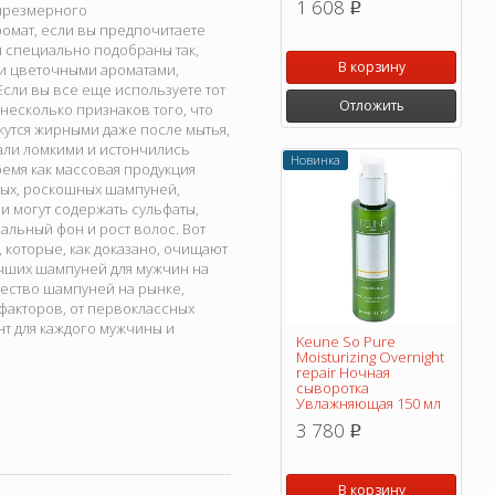
1 608
чрезмерного
p
омат, если вы предпочитаете
ы специально подобраны так,
В корзину
и цветочными ароматами,
Если вы все еще используете тот
Отложить
несколько признаков того, что
жутся жирными даже после мытья,
али ломкими и истончились
Новинка
емя как массовая продукция
ных, роскошных шампуней,
 могут содержать сульфаты,
альный фон и рост волос. Вот
 которые, как доказано, очищают
учших шампуней для мужчин на
ество шампуней на рынке,
факторов, от первоклассных
т для каждого мужчины и
Keune So Pure
Moisturizing Overnight
repair Ночная
сыворотка
Увлажняющая 150 мл
3 780
p
В корзину