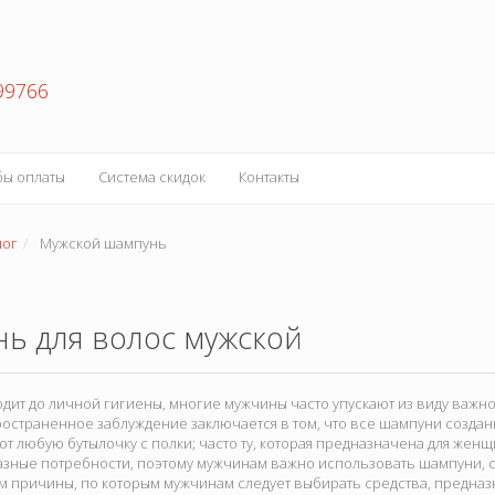
99766
бы оплаты
Система скидок
Контакты
лог
Мужской шампунь
ь для волос мужской
одит до личной гигиены, многие мужчины часто упускают из виду важ
остраненное заблуждение заключается в том, что все шампуни создан
т любую бутылочку с полки; часто ту, которая предназначена для жен
зные потребности, поэтому мужчинам важно использовать шампуни, 
м причины, по которым мужчинам следует выбирать средства, предназ