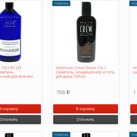
Новинка
Но
1922 BY J.M.
American Crew Classic 3 в 1
Am
шампунь
Шампунь, кондиционер и гель
ш
ьный для мужчин
для душа 100 мл
788
1
p
В корзину
В корзину
Отложить
Отложить
Новинка
Но