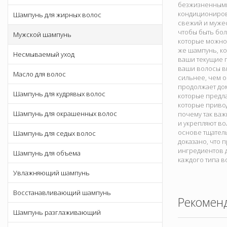
безжизненными
кондициониров
Шампунь для жирных волос
свежий и мужес
чтобы быть бо
Мужской шампунь
которые можно 
же шампунь, ко
Несмываемый уход
ваши текущие п
ваши волосы вы
Масло для волос
сильнее, чем о
продолжает до
Шампунь для кудрявых волос
которые предл
которые привод
Шампунь для окрашенных волос
почему так важ
и укрепляют во
основе тщател
Шампунь для седых волос
доказано, что
ингредиентов 
Шампунь для объема
каждого типа в
Увлажняющий шампунь
Восстанавливающий шампунь
Рекомен
Шампунь разглаживающий