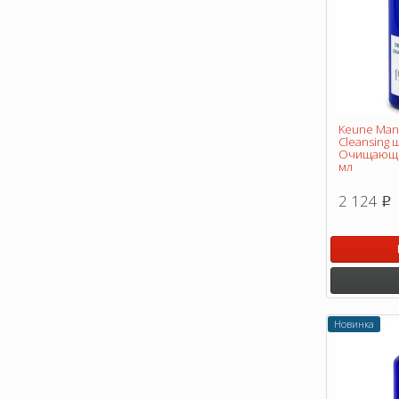
Keune Man 
Cleansing
Очищающий
мл
2 124
p
Новинка