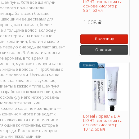
LIGHT технология на
 шампунь. Хотя все шампуни
основе кислого pH
целевого пользователя.
8.34, 60 мл
 они вырабатывают больше
очищающими веществами для
1 608
p
ороны, как правило, более
а и толщина волос, волосы у
тестостерона на волосяные
В корзину
н, креатинин, биотин и масло
 в первую очередь делают акцент
Отложить
ских волос. 3. Ароматизаторы и
е ароматы, в то время как
е того, мужские шампуни часто
Новинка
ы жирные волосы. 4. Проблемы с
мы с волосами. Мужчины чаще
то сталкиваются с сухостью,
иенты в каждом типе шампуня
разработанных для женщин, для
поскольку у него ниже уровень
та являются важными
е кожного сала, чем женщины —
в конечном итоге приводит к
Loreal Лореаль DIA
ы сталкиваются с истончением
LIGHT технология на
основе кислого pH
пляющие компоненты, которые
10.12, 60 мл
ие пряди. В женские шампуни
рными, тяжелыми или