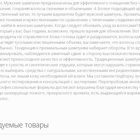
. Мужские шампуни предназначены для эффективного очищения без 
ания, сохраняя волосы свежими и объемными. 4. Более подходящий ар
твенный запах, то лучшим вариантом будет мужской шампунь. Аромат
лее тонкими и мужественными по сравнению с типичными сладкими ил
найти в женских шампунях. Когда следует обновить уход за волосами? 
торый у вас был годами, возможно, пришло время для обновления. Вот 
родукты не справляются: Кожа головы зудит и раздражается, волосы ка
глядят тусклыми или лишенными объема, вы замечаете, что волосы ст
бычно. Тенденция к премиальным шампуням набирает обороты. В то вр
минировать, наблюдается заметный сдвиг в сторону высококачествен
агают превосходное качество и эффективность. Традиционные шампуни
ят к сухости, и синтетические отдушки, которые могут нарушить гормон
но выбирать средства с натуральными, качественными ингредиентами,
лосы, не лишая кожу необходимой ей влаги. Мы составили подборку л
ьного тестирования и консультаций с экспертами. Перепробовав множ
 профессиональные формулы достигают вершины благодаря множеству 
до шокирующе тонкого, прекрасного аромата, есть выдающийся вариан
олос.
дуемые товары