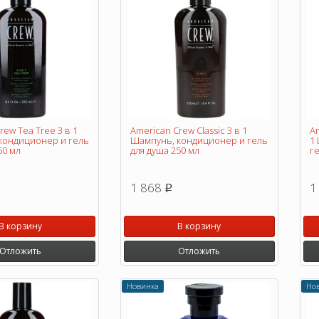
rew Tea Tree 3 в 1
American Crew Classic 3 в 1
Am
кондиционер и гель
Шампунь, кондиционер и гель
1
50 мл
для душа 250 мл
ге
1 868
1
p
В корзину
В корзину
Отложить
Отложить
Новинка
Но