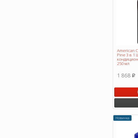
American C
Pine 3 в 1
кондицион
250 мл
1 868
p
Новинка