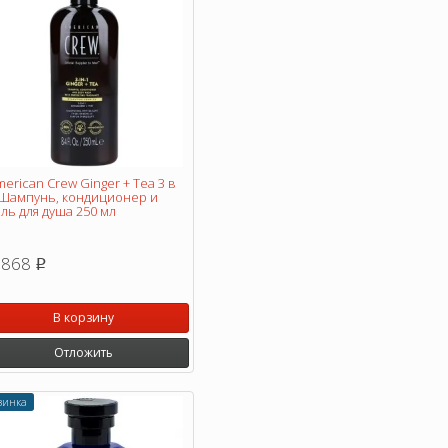
erican Crew Ginger + Tea 3 в
 Шампунь, кондиционер и
ль для душа 250 мл
 868
p
В корзину
Отложить
винка