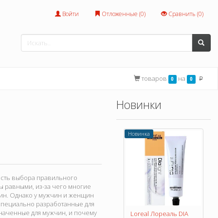
Войти
Отложенные (
0
)
Сравнить (
0
)
товаров
на
0
0
p
Новинки
Новинка
ность выбора правильного
ы равными, из-за чего многие
щин. Однако у мужчин и женщин
специально разработанные для
наченные для мужчин, и почему
Loreal Лореаль DIA