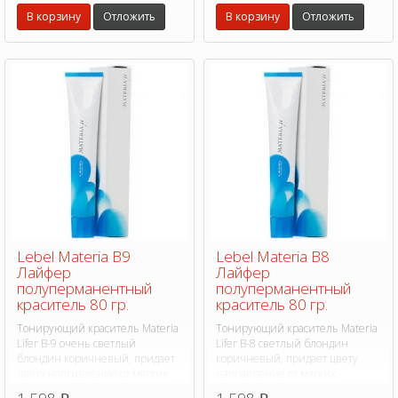
гладкость, блеск и эластичность.
гладкость, блеск и эластичность.
В корзину
Отложить
В корзину
Отложить
Lebel Materia B9
Lebel Materia B8
Лайфер
Лайфер
полуперманентный
полуперманентный
краситель 80 гр.
краситель 80 гр.
Тонирующий краситель Materia
Тонирующий краситель Materia
Lifer B-9 очень светлый
Lifer B-8 светлый блондин
блондин коричневый, придает
коричневый, придает цвету
цвету направление от мягких
направление от мягких
пастельных до ярких и сочных
пастельных до ярких и сочных