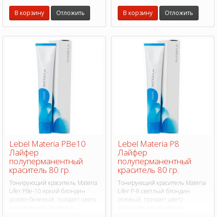
гладкость, блеск и эластичность.
гладкость, блеск и эластичность.
В корзину
Отложить
В корзину
Отложить
Lebel Materia PBe10
Lebel Materia P8
Лайфер
Лайфер
полуперманентный
полуперманентный
краситель 80 гр.
краситель 80 гр.
Тонирующий краситель Materia
Тонирующий краситель Materia
Lifer PBe-10 яркий блондин
Lifer P-8 светлый блондин
розово-бежевый, придает цвету
розовый, придает цвету
направление от мягких
направление от мягких
пастельных до ярких и сочных
пастельных до ярких и сочных