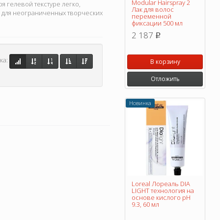
Modular Hairspray 2
я гелевой текстуре легко,
Лак для волос
в для неограниченных творческих
переменной
фиксации 500 мл
2 187
p
ка:
В корзину
Отложить
Новинка
Loreal Лореаль DIA
LIGHT технология на
основе кислого pH
9.3, 60 мл