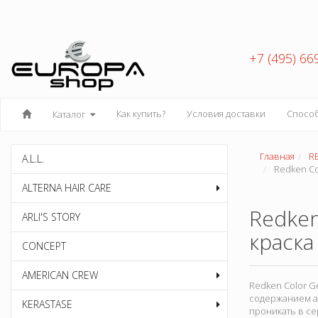
+7 (495) 66
Как купить?
Условия доставки
Спосо
Каталог
Главная
R
A.L.L.
Redken Co
ALTERNA HAIR CARE
Redken
ARLI'S STORY
краск
CONCEPT
AMERICAN CREW
Redken Color G
содержанием а
KERASTASE
проникать в се