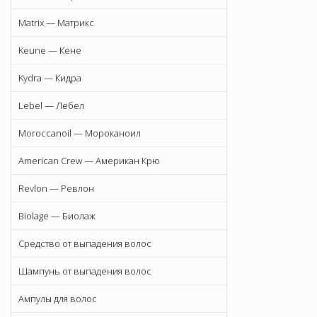
Matrix — Матрикс
Keune — Кене
Kydra — Кидра
Lebel — Лебел
Moroccanoil — Мороканоил
American Crew — Американ Крю
Revlon — Ревлон
Biolage — Биолаж
Средство от выпадения волос
Шампунь от выпадения волос
Ампулы для волос