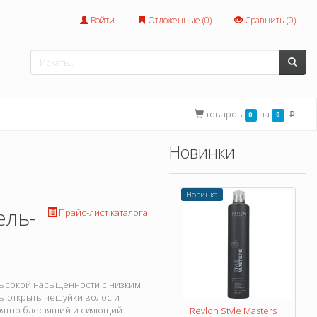
Войти
Отложенные (
0
)
Сравнить (
0
)
товаров
на
0
0
p
Новинки
Новинка
ель-
Прайс-лист каталога
высокой насыщенности с низким
ы открыть чешуйки волос и
роятно блестящий и сияющий
Revlon Style Masters