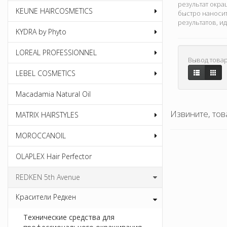
результат окра
KEUNE HAIRCOSMETICS
быстро наносит
результатов, и
KYDRA by Phyto
LOREAL PROFESSIONNEL
Вывод товар
LEBEL COSMETICS
Macadamia Natural Oil
Извините, тов
MATRIX HAIRSTYLES
MOROCCANOIL
OLAPLEX Hair Perfector
REDKEN 5th Avenue
Красители Редкен
Технические средства для