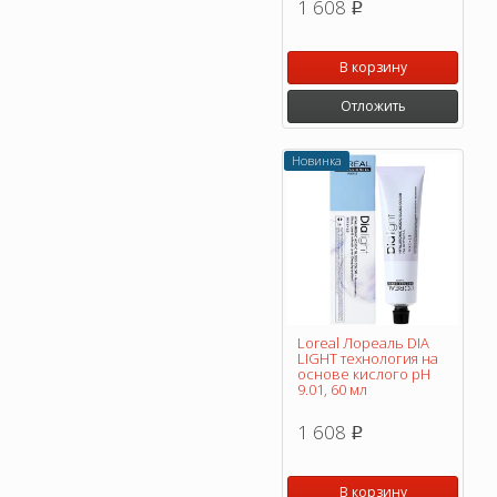
1 608
p
В корзину
Отложить
Новинка
Loreal Лореаль DIA
LIGHT технология на
основе кислого pH
9.01, 60 мл
1 608
p
В корзину