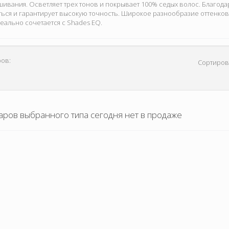
шивания. Осветляет трех тонов и покрывает 100% седых волос. Благодар
ься и гарантирует высокую точность. Широкое разнообразие оттенко
деально сочетается с Shades EQ.
ов:
Сортиров
аров выбранного типа сегодня нет в продаже