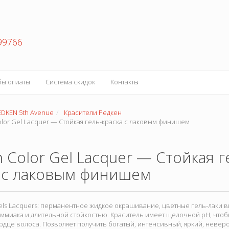
99766
бы оплаты
Система скидок
Контакты
EDKEN 5th Avenue
Красители Редкен
lor Gel Lacquer — Стойкая гель-краска с лаковым финишем
 Color Gel Lacquer — Стойкая г
а с лаковым финишем
els Lacquers: перманентное жидкое окрашивание, цветные гель-лаки 
ммиака и длительной стойкостью. Краситель имеет щелочной рН, чтоб
рдце волоса. Позволяет получить богатый, интенсивный, яркий, неве