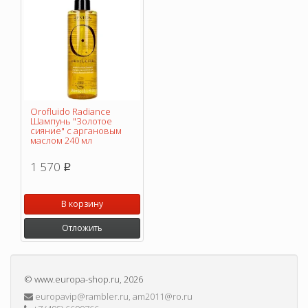
Orofluido Radiance
Шампунь "Золотое
сияние" с аргановым
маслом 240 мл
1 570
p
В корзину
Отложить
©
www.europa-shop.ru
, 2026
europavip@rambler.ru, am2011@ro.ru