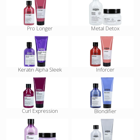
Pro Longer
Metal Detox
Keratin Alpha Sleek
Inforcer
Curl Expression
Blondifier