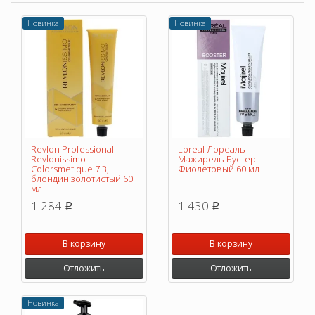
Новинка
Новинка
Revlon Professional
Loreal Лореаль
Revlonissimo
Мажирель Бустер
Colorsmetique 7.3,
Фиолетовый 60 мл
блондин золотистый 60
мл
1 284
1 430
p
p
В корзину
В корзину
Отложить
Отложить
Новинка