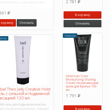
2 781
p
гчает волосы, стимулирует рост
вых волос и придает объем.
361
p
В корзину
 корзину
Отложить
Отложить
Новинка
винка
American Crew
Moisturizing Shaving
Cream Увлажняющий
крем для бритья 150
bel Theo Jelly Creative Hold
мл
ль с сильной и подвижной
1 791
p
ксацией 120 мл.
йбл гель для создания волнистых
лос и вьющихся кончиков. Подходит
В корзину