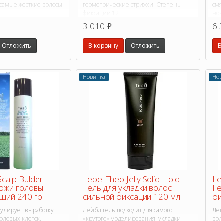
 самые жесткие волосы
геометрические стрижки. Степень
смя
фиксации 12.
но
3 010
6 
p
Отложить
В корзину
Отложить
В
Новинка
Но
Scalp Bulder
Lebel Theo Jelly Solid Hold
Le
кожи головы
Гель для укладки волос
Ге
щий 240 гр.
сильной фиксации 120 мл.
фи
мулирует выработку
Лейбл гель подходит для самого
Ле
оловых клеток,
«крутого» моделирования, укладки
во