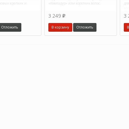
новых крепких и
«помпадур» или коротких волос.
дл
вол
3 249
3 
p
Отложить
В корзину
Отложить
В