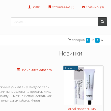
Войти
Отложенные (
0
)
Сравнить (
0
)
товаров
на
0
0
p
Новинки
Новинка
Прайс-лист каталога
ужчина уникален у каждого свои
ики направлена на профилактику
 Шампунь можно использовать как
лючая запах табака. Имеет
Loreal Лореаль DIA