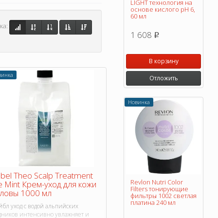
LIGHT технология на
основе кислого pH 6,
60 мл
ка:
1 608
p
В корзину
винка
Отложить
Новинка
bel Theo Scalp Treatment
Revlon Nutri Color
e Mint Крем-уход для кожи
Filters тонирующие
ловы 1000 мл
фильтры 1002 светлая
платина 240 мл
йбл уход с водой альпийских
дников интенсивно увлажняет и