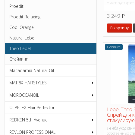
фиксирует даже
Proedit
3 249
p
Proedit Relaxing
Cool Orange
В корзину
Natural Lebel
Новинка
Theo Lebel
Стайлинг
Macadamia Natural Oil
MATRIX HAIRSTYLES
MOROCCANOIL
OLAPLEX Hair Perfector
Lebel Theo 
Спрей для 
стимулирую
REDKEN 5th Avenue
Лейбл уход сти
REVLON PROFESSIONAL
собственных ств