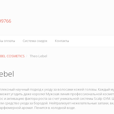
99766
бы оплаты
Система скидок
Контакты
EBEL COSMETICS
Theo Lebel
ebel
плексный научный подход к уходу за волосами кожей головы. Каждый м
сможет угодить даже королю! Мужская линия профессиональной космет
с и активацию фактора роста за счет уникальной системы Scalp GYM.
или средство ухода за бородой. Нейтрализует нежелательные запахи, вк
арфюмерной аромат. Пенится в холодной воде.