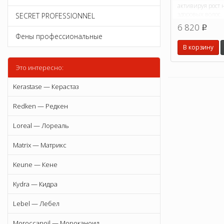
активируя рост 
здоровых волос.
SECRET PROFESSIONNEL
6 820
p
Фены профессиональные
В корзину
Это интересно:
Kerastase — Керастаз
Redken — Редкен
Loreal — Лореаль
Matrix — Матрикс
Keune — Кене
Kydra — Кидра
Lebel — Лебел
Moroccanoil — Мороканоил