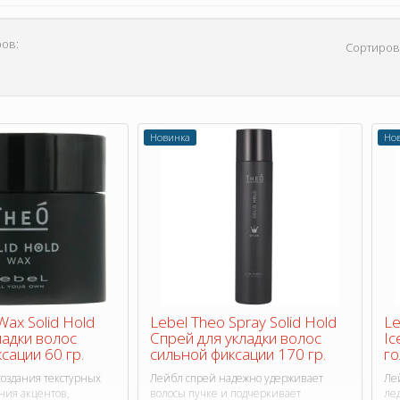
ов:
Сортиров
Новинка
Но
Wax Solid Hold
Lebel Theo Spray Solid Hold
Le
ладки волос
Спрей для укладки волос
Ic
сации 60 гр.
сильной фиксации 170 гр.
го
создания текстурных
Лейбл спрей надежно удерживает
Ле
ния акцентов,
волосы пучке и подчеркивает
ле