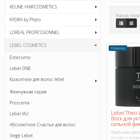
KEUNE HAIRCOSMETICS
Вывод товар
KYDRA by Phyto
LOREAL PROFESSIONNEL
LEBEL COSMETICS
Новинка
Estessimo
Lebel ONE
Красители для волос lebel
Жемчужная серия
Proscenia
Lebel Theo 
Lebel IAU
Воск для ук
сильной фик
Абсолютное Счастье для волос
Лейбл воск для 
Viege Lebel
укладок и прида