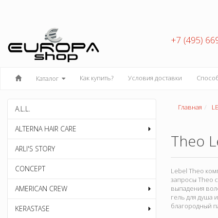
+7 (495) 66
Как купить?
Условия доставки
Спосо
Каталог
Главная
L
A.L.L.
ALTERNA HAIR CARE
Theo L
ARLI'S STORY
CONCEPT
Lebel Theo ком
запросы Theo 
AMERICAN CREW
выпадения воло
гель для душа 
благородный п
KERASTASE