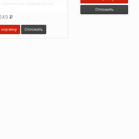
я коротких или средней длины
ос.
Отложить
249
p
 корзину
Отложить