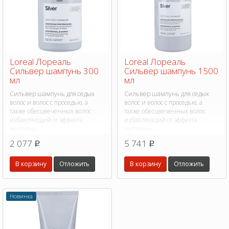
Loreal Лореаль
Loreal Лореаль
Сильвер шампунь 300
Сильвер шампунь 1500
мл
мл
Сильвер шампунь для седых
Сильвер шампунь для седых
волос и волос с проседью, а
волос и волос с проседью, а
также обесцвеченных волос
также обесцвеченных волос
избавляющий от эффекта
избавляющий от эффекта
желтизны.
желтизны.
2 077
5 741
p
p
В корзину
Отложить
В корзину
Отложить
Новинка