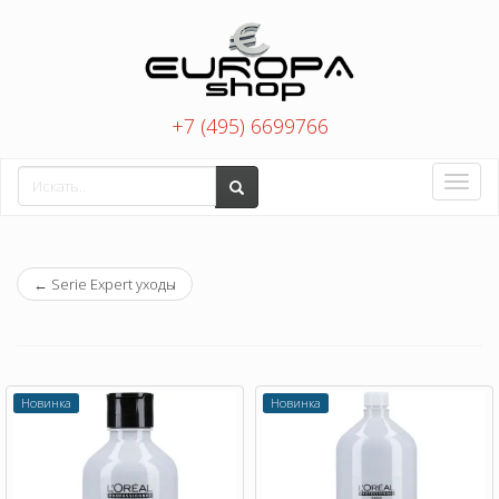
+7 (495) 6699766
Toggle
naviga
←
Serie Expert уходы
Новинка
Новинка