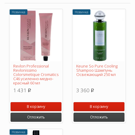
Новинка
Новинка
Revlon Professional
Keune So Pure Cooling
Revlonissimo
Shampoo Шампунь
Colorsmetique Cromatics
Освежающий 250 мл
C46 усиленно-медно-
красный 60 мл
1 431
3 360
p
p
В корзину
В корзину
Отложить
Отложить
Новинка