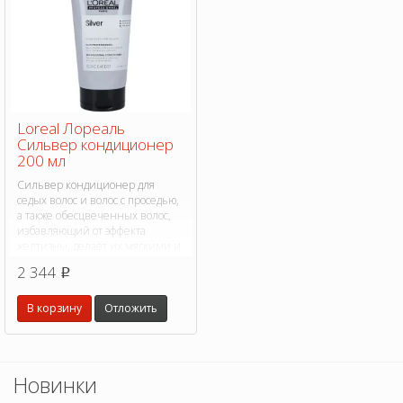
Loreal Лореаль
Сильвер кондиционер
200 мл
Сильвер кондиционер для
седых волос и волос с проседью,
а также обесцвеченных волос,
избавляющий от эффекта
желтизны, делает их мягкими и
блестящими.
2 344
p
В корзину
Отложить
Новинки