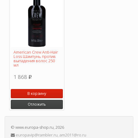
American Crew Anti-Hair
Loss Шампунь против
выпадения волос 250
мл
1 868
p
В корзину
Отложить
©
www.europa-shop.ru
, 2026
europavip@rambler.ru, am2011@ro.ru