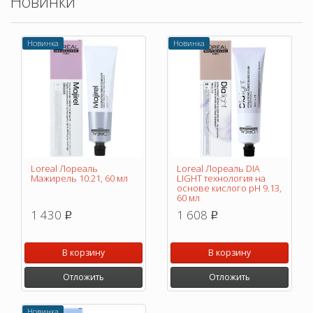
Новинки
Новинка
Новинка
Loreal Лореаль
Loreal Лореаль DIA
Мажирель 10.21, 60 мл
LIGHT технология на
основе кислого pH 9.13,
60 мл
1 430
1 608
p
p
В корзину
В корзину
Отложить
Отложить
Новинка