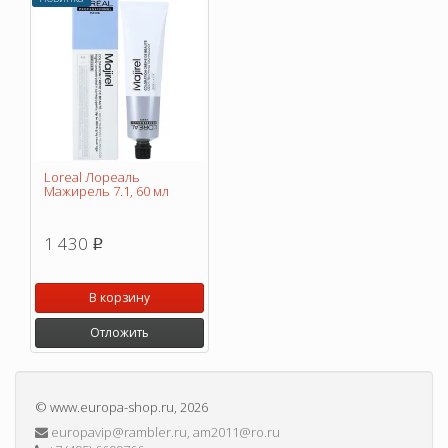
Loreal Лореаль
Мажирель 7.1, 60 мл
1 430
p
В корзину
Отложить
©
www.europa-shop.ru
, 2026
europavip@rambler.ru, am2011@ro.ru