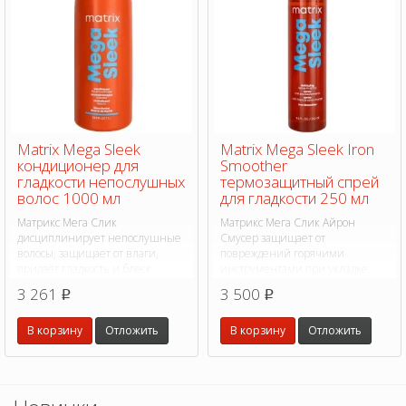
Matrix Mega Sleek
Matrix Mega Sleek Iron
кондиционер для
Smoother
гладкости непослушных
термозащитный спрей
волос 1000 мл
для гладкости 250 мл
Матрикс Мега Слик
Матрикс Мега Слик Айрон
дисциплинирует непослушные
Смусер защищает от
волосы, защищает от влаги,
повреждений горячими
придаёт гладкость и блеск.
инструментами при укладке.
3 261
3 500
p
p
В корзину
Отложить
В корзину
Отложить