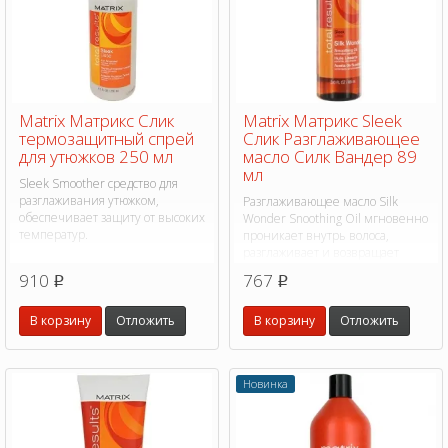
Matrix Матрикс Слик
Matrix Матрикс Sleek
термозащитный спрей
Слик Разглаживающее
для утюжков 250 мл
масло Силк Вандер 89
мл
Sleek Smoother средство для
разглаживания утюжком,
Разглаживающее масло Silk
обеспечивает защиту от высоких
Wonder Snoothing Oil мгновенно
температур.
проникает внутрь волоса,
разглаживает и возвращает
волосам естественный блеск
910
767
p
p
В корзину
Отложить
В корзину
Отложить
Новинка