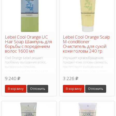
Lebel Cool Orange UC
Lebel Cool Orange Scalp
Hair Soap Шампунь для
M-conditioner
борьбы с поредением
Очиститель для сухой
волос 1600 мл
кожи головы 240 гр.
Cool Orange Lebel решает
Улучшает кровообращение,
проблему выпадения волос,
придает коже головы свежесть,
вызванных стрессом,
препятствует выпадению и
гормональными, сезонными
стимулирует рост новых волос.
изменениями.
9 240
3 226
p
p
В корзину
Отложить
В корзину
Отложить