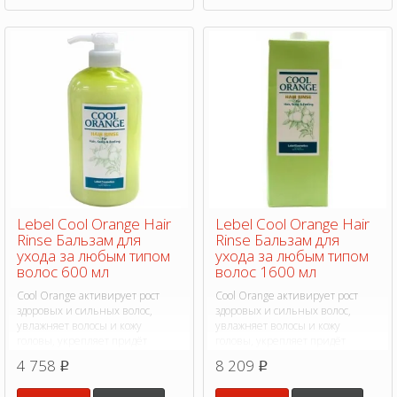
Lebel Cool Orange Hair
Lebel Cool Orange Hair
Rinse Бальзам для
Rinse Бальзам для
ухода за любым типом
ухода за любым типом
волос 600 мл
волос 1600 мл
Cool Orange активирует рост
Cool Orange активирует рост
здоровых и сильных волос,
здоровых и сильных волос,
увлажняет волосы и кожу
увлажняет волосы и кожу
головы, укрепляет придёт
головы, укрепляет придёт
натуральный блеск и
натуральный блеск и
4 758
8 209
p
p
шелковистость, защищает от
шелковистость, защищает от
воздействия фена.
воздействия фена.