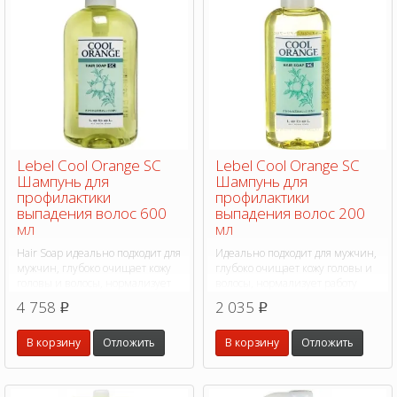
Lebel Cool Orange SC
Lebel Cool Orange SC
Шампунь для
Шампунь для
профилактики
профилактики
выпадения волос 600
выпадения волос 200
мл
мл
Hair Soap идеально подходит для
Идеально подходит для мужчин,
мужчин, глубоко очищает кожу
глубоко очищает кожу головы и
головы и волосы, нормализует
волосы, нормализует работу
работу сальных желез, устраняет
сальных желез, устраняет
4 758
2 035
p
p
себорею, освежает, снимает
себорею, освежает кожу головы,
мышечное напряжение
снимает мышечное
В корзину
Отложить
В корзину
Отложить
напряжение.