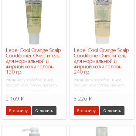
Lebel Cool Orange Scalp
Lebel Cool Orange Scalp
Conditioner Очиститель
Conditione Очиститель
для нормальной и
для нормальной и
жирной кожи головы
жирной кожи головы
130 гр.
240 гр.
Улучшает кровообращение,
Улучшает кровообращение,
придает коже головы свежесть,
придает коже головы свежесть,
препятствует выпадению и
препятствует выпадению и
стимулирует рост новых волос.
стимулирует рост новых волос.
2 169
3 226
p
p
В корзину
Отложить
В корзину
Отложить