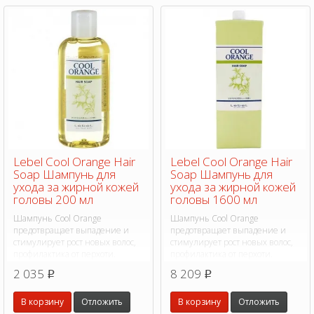
Lebel Cool Orange Hair
Lebel Cool Orange Hair
Soap Шампунь для
Soap Шампунь для
ухода за жирной кожей
ухода за жирной кожей
головы 200 мл
головы 1600 мл
Шампунь Cool Orange
Шампунь Cool Orange
предотвращает выпадение и
предотвращает выпадение и
стимулирует рост новых волос,
стимулирует рост новых волос,
профилактика от перхоти.
профилактика от перхоти.
2 035
8 209
p
p
В корзину
Отложить
В корзину
Отложить