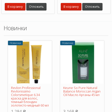
действием, регулирует работу
действием, регулирует работу
сальных желез.
В корзину
Отложить
сальных желез.
В корзину
Отложить
Новинки
Новинка
Новинка
Revlon Professional
Keune So Pure Natural
Revlonissimo
Balance Moroccan Argan
Colorsmetique 6.34
Oil Масло Арганы 45 мл
краска для волос,
темный блондин
золотисто-медный 60 мл
1 284
3 168
p
p