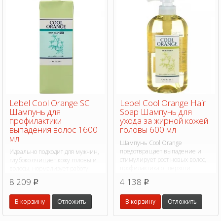
Lebel Cool Orange SC
Lebel Cool Orange Hair
Шампунь для
Soap Шампунь для
профилактики
ухода за жирной кожей
выпадения волос 1600
головы 600 мл
мл
Шампунь Cool Orange
предотвращает выпадение и
Идеально подходит для мужчин,
стимулирует рост новых волос,
глубоко очищает кожу головы и
профилактика от перхоти.
волосы, нормализует работу
сальных желез, устраняет
8 209
4 138
p
p
себорею, освежает кожу головы,
снимает мышечное
В корзину
Отложить
В корзину
Отложить
напряжение