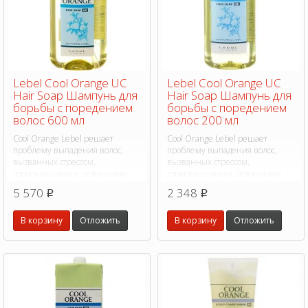
Lebel Cool Orange UC
Lebel Cool Orange UC
Hair Soap Шампунь для
Hair Soap Шампунь для
борьбы с поредением
борьбы с поредением
волос 600 мл
волос 200 мл
Cool Orange Lebel решает
Cool Orange Lebel решает
проблему выпадения волос,
проблему выпадения волос,
вызванных стрессом,
вызванных стрессом,
гормональными, сезонными
гормональными, сезонными
изменениями.
изменениями.
5 570
2 348
p
p
В корзину
Отложить
В корзину
Отложить