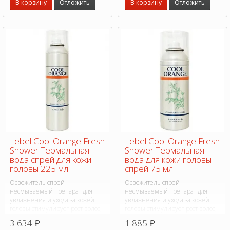
В корзину
Отложить
В корзину
Отложить
Lebel Cool Orange Fresh
Lebel Cool Orange Fresh
Shower Термальная
Shower Термальная
вода спрей для кожи
вода для кожи головы
головы 225 мл
спрей 75 мл
Освежитель спрей
Освежитель спрей
несмываемый препарат для
несмываемый препарат для
увлажнения и ухода за кожей
увлажнения и ухода за кожей
головы стимулирует рост волос,
головы стимулирует рост волос,
обладает прекрасным
обладает прекрасным
3 634
1 885
p
p
тонизирующим и освежающим
тонизирующим и освежающим