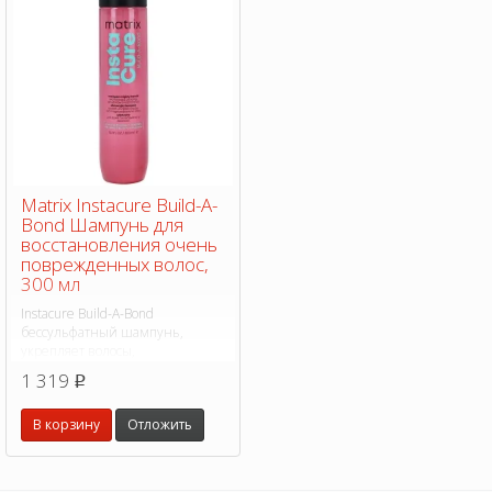
Matrix Instacure Build-A-
Bond Шампунь для
восстановления очень
поврежденных волос,
300 мл
Instacure Build-A-Bond
бессульфатный шампунь,
укрепляет волосы,
восстанавливает их структуру,
1 319
p
придает им эластичность, блеск
и упругость.
В корзину
Отложить