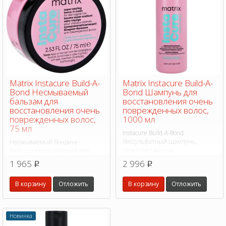
Matrix Instacure Build-A-
Matrix Instacure Build-A-
Bond Несмываемый
Bond Шампунь для
бальзам для
восстановления очень
восстановления очень
поврежденных волос,
поврежденных волос,
1000 мл
75 мл
Instacure Build-A-Bond
бессульфатный шампунь,
Несмываемый бондинг-
укрепляет волосы,
бальзам завершающий этап
восстанавливает их структуру,
системы Instacure Build-A-Bond
1 965
2 996
p
p
придает им эластичность, блеск
термозащита до 230 °C,
и упругость.
укрепляет волосы,
В корзину
Отложить
В корзину
Отложить
восстанавливает их структуру,
придает им эластичность, блеск
и упругость.
Новинка