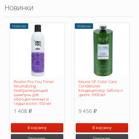
Новинки
Новинка
Новинка
Revlon Pro You Toner
Keune SP Color Care
Neutralizing
Conditioner
Нейтрализующий
Кондиционер Забота о
шампунь для
цвете 1000 мл
обесцвеченных и
седых волос 350 мл
1 408
9 456
p
p
В корзину
В корзину
Отложить
Отложить