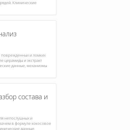
прядей. Клинические
анализ
ля поврежденных и ломких
уле церамиды и экстракт
ческие данные, механизмы
разбор состава и
для непослушных и
, зачем в формуле кокосовое
Клинические данные,