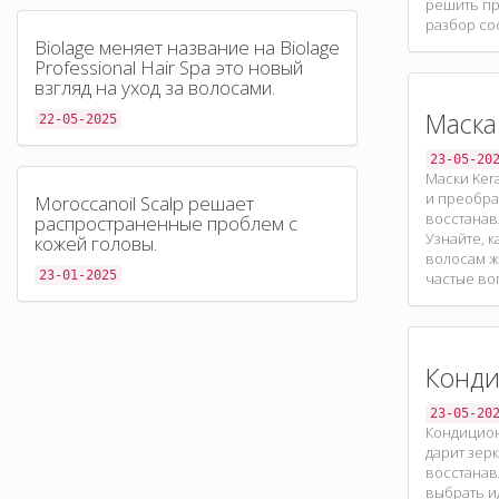
решить пр
разбор со
Biolage меняет название на Biolage
Professional Hair Spa это новый
взгляд на уход за волосами.
Маска
22-05-2025
23-05-20
Маски Ker
и преобра
Moroccanoil Scalp решает
восстанав
распространенные проблем с
Узнайте, 
кожей головы.
волосам ж
23-01-2025
частые во
Конди
23-05-20
Кондицион
дарит зер
восстанав
выбрать и