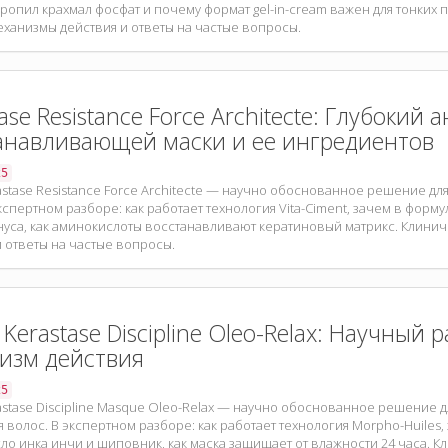
ропил крахмал фосфат и почему формат gel-in-cream важен для тонких 
еханизмы действия и ответы на частые вопросы.
ase Resistance Force Architecte: Глубокий 
анавливающей маски и ее ингредиентов
25
astase Resistance Force Architecte — научно обоснованное решение д
кспертном разборе: как работает технология Vita-Ciment, зачем в форм
уса, как аминокислоты восстанавливают кератиновый матрикс. Клини
и ответы на частые вопросы.
Kerastase Discipline Oleo-Relax: Научный 
изм действия
25
astase Discipline Masque Oleo-Relax — научно обоснованное решение 
 волос. В экспертном разборе: как работает технология Morpho-Huiles
сло инка инчи и шиповник, как маска защищает от влажности 24 часа. 