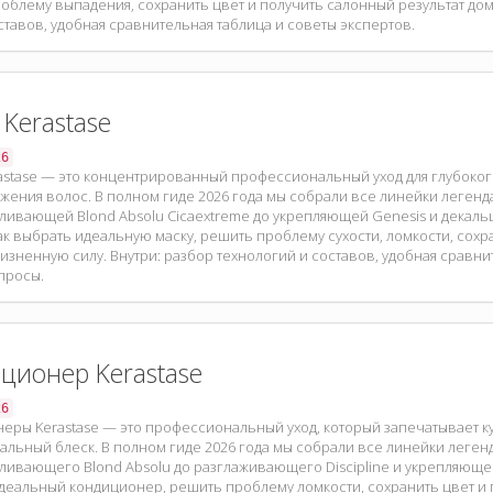
облему выпадения, сохранить цвет и получить салонный результат дом
ставов, удобная сравнительная таблица и советы экспертов.
 Kerastase
26
astase — это концентрированный профессиональный уход для глубоког
жения волос. В полном гиде 2026 года мы собрали все линейки легенд
ливающей Blond Absolu Cicaextreme до укрепляющей Genesis и декал
как выбрать идеальную маску, решить проблему сухости, ломкости, сохр
изненную силу. Внутри: разбор технологий и составов, удобная сравни
просы.
ционер Kerastase
26
еры Kerastase — это профессиональный уход, который запечатывает кут
кальный блеск. В полном гиде 2026 года мы собрали все линейки леген
ливающего Blond Absolu до разглаживающего Discipline и укрепляющего
деальный кондиционер, решить проблему ломкости, сохранить цвет и