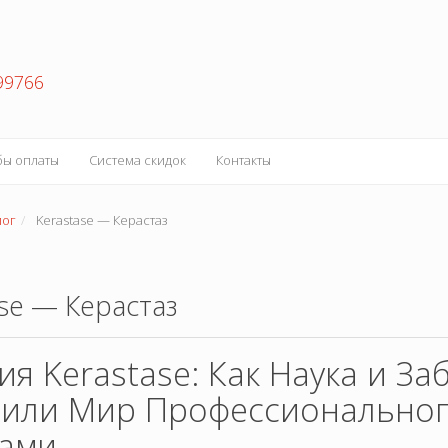
99766
бы оплаты
Система скидок
Контакты
лог
Kerastase — Керастаз
se — Керастаз
ия Kerastase: Как Наука и За
или Мир Профессионального
ами