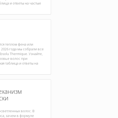
блица и ответы на частые
тся теплом фена или
 2026 года мы собрали все
bsolu Thermique. Узнайте,
оровье волос при
ая таблица и ответы на
механизм
ски
осветленных волос. В
йса, зачем в формуле