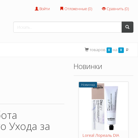
Войти
Отложенные (
0
)
Сравнить (
0
)
товаров
на
0
0
p
Новинки
Новинка
бота
 Ухода за
Loreal Лореаль DIA