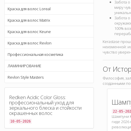
Забота о
миру чув
Краска для волос Loreal
уникальн
Забота о
Краска для волос Matrix
окружающ
100% воз
Краска для волос Keune
перераба
Kerastase прош
Краска для волос Revlon
неизменной: ис
чувство уверен
Профессиональная косметика
ЛАМИНИРОВАНИЕ
От Исто
Revlon Style Masters
Философия, зал
созданными по 
Redken Acidic Color Gloss:
Шампу
профессиональный уход для
зеркального блеска и стойкости
22-05-20
окрашенных волос
Шампуни K
гиде 2026
10-05-2026
революцио