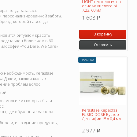
LIGHT технология на
основе кислого pH
7.23, 60 мл
орая тогда казалась
 и персонализированной заботы.
1 608
p
бренд, который навсегда
В корзину
ановится ритуалом красоты,
представлен более чем в 60
Отложить
философия «You Dare, We Care»
Новинка
ю необходимость, Kerastase
уа Далем, заключалась в
шение проблем волос.
вой:
в, многие из которых были
ос.
Kerastase Керастаз
ты, где обученные мастера
FUSIO-DOSE Бустер
Денсифик 15 x 0,4 мл
бности, и создание продуктов,
2 977
p
едуры, которые предлагали