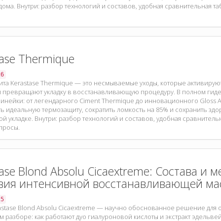
дома. Внутри: разбор технологий и составов, удобная сравнительная та
tase Thermique
26
та Kerastase Thermique — это несмываемые уходы, которые активирую
и превращают укладку в восстанавливающую процедуру. В полном гиде
линейки: от легендарного Ciment Thermique до инновационного Gloss A
ть идеальную термозащиту, сократить ломкость на 85% и сохранить зд
й укладке. Внутри: разбор технологий и составов, удобная сравнительн
просы.
tase Blond Absolu Cicaextreme: Состава и 
вия интенсивной восстанавливающей ма
25
astase Blond Absolu Cicaextreme — научно обоснованное решение для 
м разборе: как работают дуо гиалуроновой кислоты и экстракт эдельве