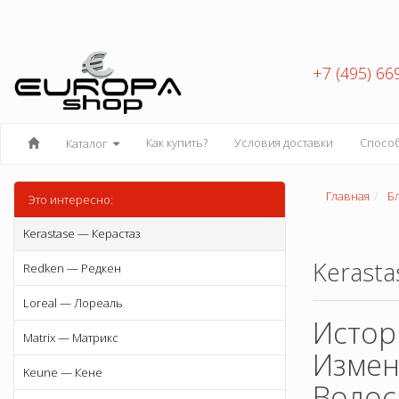
+7 (495) 66
Как купить?
Условия доставки
Спосо
Каталог
Главная
Б
Это интересно:
Kerastase — Керастаз
Kerasta
Redken — Редкен
Loreal — Лореаль
Истор
Matrix — Матрикс
Измен
Keune — Кене
Волос