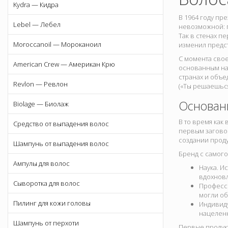
Kydra — Кидра
В 1964 году пр
Lebel — Лебел
невозможной: 
Так в стенах п
Moroccanoil — Мороканоил
изменил предс
С момента свое
American Crew — Американ Крю
основанным на 
странах и объе
Revlon — Ревлон
(«Ты решаешься
Основани
Biolage — Биолаж
В то время как
Средство от выпадения волос
первым заговор
создании прод
Шампунь от выпадения волос
Бренд с самого
Ампулы для волос
Наука. И
вдохновл
Сыворотка для волос
Професси
могли об
Пилинг для кожи головы
Индивиду
нацеленн
Шампунь от перхоти
Первые продук