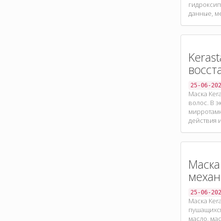
гидроксип
данные, м
Kerast
восст
25-06-20
Маска Ker
волос. В э
мирротамн
действия 
Маска 
механ
25-06-20
Маска Ker
пушащихся
масло, ма