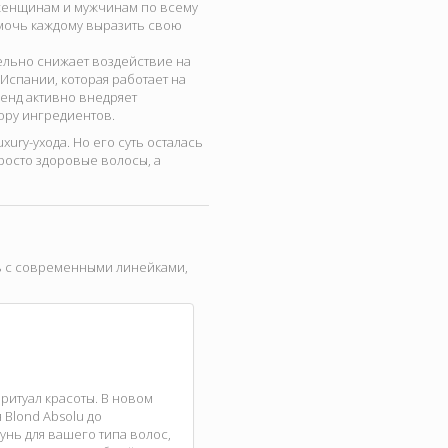
т женщинам и мужчинам по всему
омочь каждому выразить свою
ательно снижает воздействие на
Испании, которая работает на
ренд активно внедряет
ору ингредиентов.
ury-ухода. Но его суть осталась
росто здоровые волосы, а
сь с современными линейками,
ритуал красоты. В новом
 Blond Absolu до
нь для вашего типа волос,