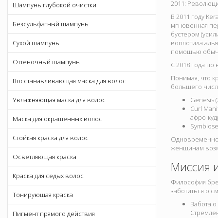
2011: Революц
Шампунь глубокой очистки
В 2011 году Ke
Безсульфатный шампунь
мгновенная пер
бустером (усил
Сухой шампунь
воплотила алья
помощью обычн
Оттеночный шампунь
С 2018 года по
Понимая, что к
Восстанавливающая маска для волос
большего числ
Увлажняющая маска для волос
Genesis 
Curl Man
афро-куд
Маска для окрашенных волос
Symbiose
Стойкая краска для волос
Одновременно 
женщинам возм
Осветляющая краска
Миссия и
Краска для седых волос
Философия бре
заботиться о с
Тонирующая краска
Забота о
Стремлен
Пигмент прямого действия