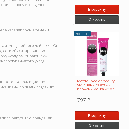
аложил основу его будущего
В корзину
Отложить
опережала запросы времени.
Новинка
 шампунь двойного действия. Он
их, сенсибилизированных
ному уходу, учитывающему
многоступенчатого ухода,
Matrix Socolor beauty
нты, которые традиционно
9M очень светлый
фикацией», привёл к созданию
блондин мокка 90 мл
797
p
В корзину
репило репутацию бренда как
Отложить