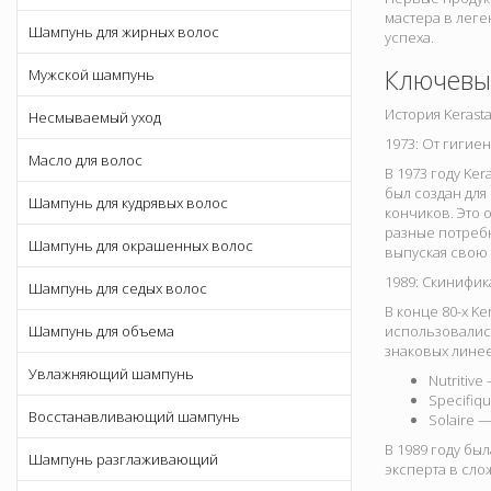
мастера в леге
Шампунь для жирных волос
успеха.
Ключевы
Мужской шампунь
История Kerast
Несмываемый уход
1973: От гигие
Масло для волос
В 1973 году Ke
был создан для
Шампунь для кудрявых волос
кончиков. Это
разные потребн
Шампунь для окрашенных волос
выпуская свою 
1989: Скинифик
Шампунь для седых волос
В конце 80-х K
Шампунь для объема
использовались
знаковых линее
Увлажняющий шампунь
Nutritive
Specifiq
Восстанавливающий шампунь
Solaire 
В 1989 году бы
Шампунь разглаживающий
эксперта в сло