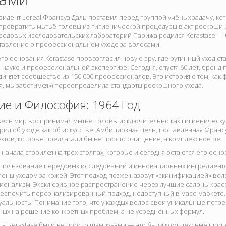
езидент Loreal Франсуа Даль поставил перед группой учёных задачу, кот
превратить мытьё головы из гигиенической процедуры в акт роскоши
ередовых исследовательских лабораторий Парижа родился Kerastase — 
тавление о профессиональном уходе за волосами.
го основания Kerastase провозгласил новую эру, где рутинный уход ст
науке и профессиональной экспертизе. Сегодня, спустя 60 лет, бренд 
диняет сообщество из 150 000 профессионалов. Это история о том, как 
, мы заботимся») переопределила стандарты роскошного ухода.
е и Философия: 1964 Год
 весь мир воспринимал мытьё головы исключительно как гигиеническу
ил об уходе как об искусстве. Амбициозная цель, поставленная Франс
уктов, которые предлагали бы не просто очищение, а комплексное ре
 начала строился на трёх столпах, которые и сегодня остаются его осно
спользование передовых исследований и инновационных ингредиенто
ены уходом за кожей. Этот подход позже назовут «скинификацией» вол
онализм. Эксклюзивное распространение через лучшие салоны красо
еспечить персонализированный подход, недоступный в масс-маркете.
альность. Понимание того, что у каждых волос свои уникальные потре
ых на решение конкретных проблем, а не усреднённых формул.
ты Kerastase были не просто шампунями — это были комплексные проц