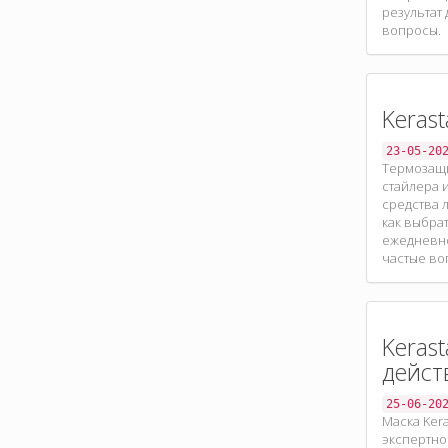
результат 
вопросы.
Keras
23-05-20
Термозащи
стайлера 
средства 
как выбра
ежедневно
частые во
Keras
дейст
25-06-20
Маска Ker
экспертно