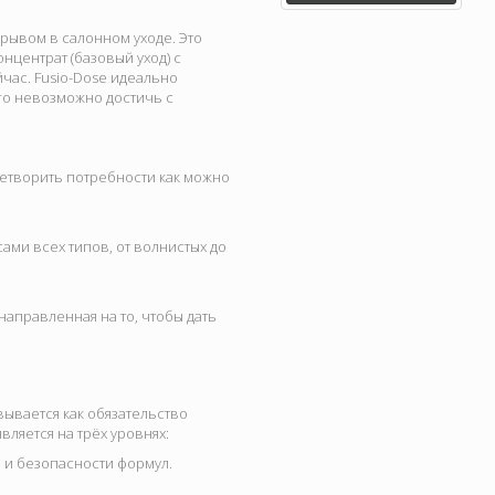
орывом в салонном уходе. Это
центрат (базовый уход) с
йчас. Fusio-Dose идеально
ого невозможно достичь с
летворить потребности как можно
ами всех типов, от волнистых до
 направленная на то, чтобы дать
ывается как обязательство
вляется на трёх уровнях:
и и безопасности формул.