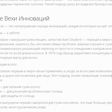
ндарных парижских салонах. Такой подход сразу же выделил бренд и з
е Вехи Инноваций
ase — это непрерывная череда инноваций, каждая из которых на шаг 
ны — к заботе
rastase совершает революцию, запустив
Bain Divalent — первый в мире
 решения, казалось бы, несовместимых проблем: жирных корней и сух
 ознаменовало решающий переход от простого очищения к направлен
ости по всей длине волоса. В 1979 году бренд закрепляет концепцию 
первую маску для волос.
ация волос
erastase первым в мире начал применять в уходе за волосами компоне
 в дорогой косметике для лица. Этот подход, позже названный «скини
к:
 — для питания сухих волос.
ue — для решения проблем кожи головы.
— для защиты от солнца.
ла выпущена первая сыворотка для сухих кончиков, что ещё больше ук
жном, многоуровневом уходе.