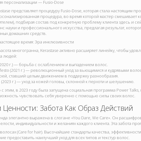
ия персонализации — Fusio-Dose
rastase представляет процедуру
Fusio-Dose
, которая стала настоящим пр
сонализированная процедура, во время которой мастер смешивает кон
ителем), подбирая состав под конкретную проблему клиента здесь и се
нс науки и профессионального искусства, предлагая результат, котор
ых домашних средств.
 настоящее время: Эра инклюзивности
расота многогранна, Kerastase активно расширяет линейку, чтобы удов
а людей:
(2020 г.) — борьба с ослаблением и выпадением волос.
ifesto (2021 г.) — революционный уход за вьющимися и кудрявыми волос
рей, ставший целым движением в поддержку разнообразия.
 (2023 г.) — уход за кожей головы, склонной к перхоти и шелушению.
с этим, в 2023 году была запущена социальная программа
Power Talks
,
ожность чувствовать себя уверенно с помощью силы своих волос.
 Ценности: Забота Как Образ Действий
нда элегантно выражена в слогане
«You Dare, We Care»
. Он расшифров
мелости, индивидуальности и желаниях каждого клиента. Эта забота проя
 волосах (Care for hair). Высочайшие стандарты качества, эффективност
ие предоставить наилучший уход для всех типов и текстур волос.