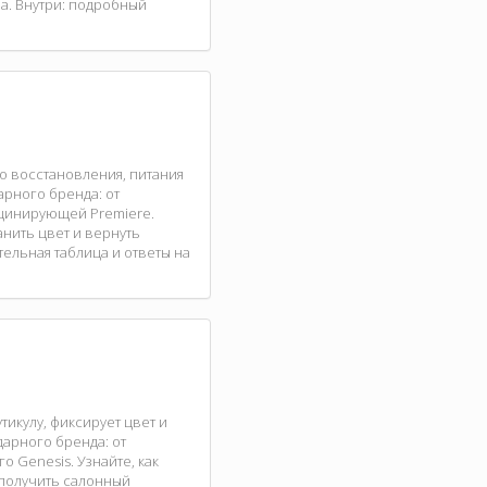
а. Внутри: подробный
о восстановления, питания
арного бренда: от
ьцинирующей Premiere.
анить цвет и вернуть
тельная таблица и ответы на
икулу, фиксирует цвет и
дарного бренда: от
 Genesis. Узнайте, как
 получить салонный