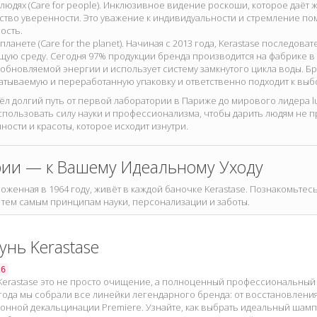
 людях (Care for people). Инклюзивное видение роскоши, которое даё
ство уверенности. Это уважение к индивидуальности и стремление п
ость.
 планете (Care for the planet). Начиная с 2013 года, Kerastase последов
ую среду. Сегодня 97% продукции бренда производится на фабрике в 
обновляемой энергии и использует систему замкнутого цикла воды. Б
тываемую и переработанную упаковку и ответственно подходит к выб
ёл долгий путь от первой лаборатории в Париже до мирового лидера lux
пользовать силу науки и профессионализма, чтобы дарить людям не п
ности и красоты, которое исходит изнутри.
рии — к Вашему Идеальному Уходу
оженная в 1964 году, живёт в каждой баночке Kerastase. Познакомьте
тем самым принципам науки, персонализации и заботы.
нь Kerastase
26
erastase это не просто очищение, а полноценный профессиональный 
 года мы собрали все линейки легендарного бренда: от восстановления
нной декальцинации Premiere. Узнайте, как выбрать идеальный шампу