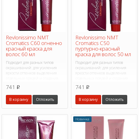
Revlonissimo NMT
Revlonissimo NMT
Cromatics C60 огненно
Cromatics C50
красный краска для
пурпурно-красный
волос 60 мл
краска для волос 50 мл
Подходит для разных типов
Подходит для разных типов
окрашиваний: для усиления
окрашиваний: для усиления
яркости оттенков выделения
яркости оттенков выделения
отдельных прядей и создания
отдельных прядей и создания
дополнительного эффекта
дополнительного эффекта
741
741
p
p
В корзину
Отложить
В корзину
Отложить
Новинка