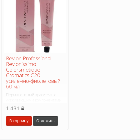
Revlon Professional
Revlonissimo
Colorsmetique
Cromatics C20
усиленно-фиолетовый
60 мл
Перманентный краситель с
ухаживающими компонентами,
как у маски для волос. Подходит
1 431
p
для разных техник
окрашиваний: для усиления
В корзину
Отложить
яркости оттенков, выделения
отдельных прядей и создания
дополнительного эффекта.