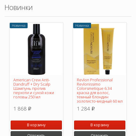
Новинки
Новинка
Новинка
American Crew Anti-
Revlon Professional
Dandruff + Dry Scalp
Revlonissimo
Шампунь против
Colorsmetique 6.34
перхоти и сухой кожи
краска для волос,
головы 250 мл
темный блондин
золотисто-медный 60 мл
1 868
1 284
p
p
В корзину
В корзину
Отложить
Отложить