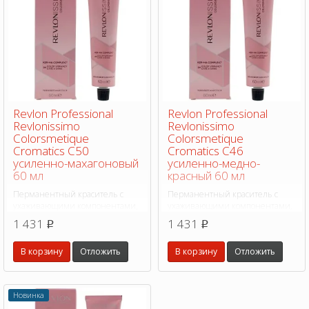
Revlon Professional
Revlon Professional
Revlonissimo
Revlonissimo
Colorsmetique
Colorsmetique
Cromatics C50
Cromatics C46
усиленно-махагоновый
усиленно-медно-
60 мл
красный 60 мл
Перманентный краситель с
Перманентный краситель с
ухаживающими компонентами,
ухаживающими компонентами,
как у маски для волос. Подходит
как у маски для волос. Подходит
1 431
1 431
p
p
для разных техник
для разных техник
окрашиваний: для усиления
окрашиваний: для усиления
В корзину
Отложить
В корзину
Отложить
яркости оттенков, выделения
яркости оттенков, выделения
отдельных прядей и создания
отдельных прядей и создания
дополнительного эффекта.
дополнительного эффекта.
Новинка