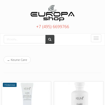
+7 (495) 6699766
Toggle
naviga
←
Keune Care
Новинка