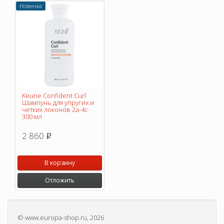
Новинка
Keune Confident Curl
Шампунь для упругих и
четких локонов 2a-4c
300 мл
2 860
p
В корзину
Отложить
©
www.europa-shop.ru
, 2026