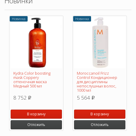
Новинки
Новинка
Новинка
Kydra Color boosting
Moroccanoil Frizz
mask Coppery
Control Кондиционер
оттеночная маска
для дисциплины
Медный 500 мл
непослушных волос,
1000 мл
8 752
5 564
p
p
В корзину
В корзину
Отложить
Отложить