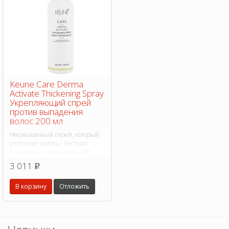
Keune Care Derma
Activate Thickening Spray
Укрепляющий спрей
против выпадения
волос 200 мл
Несмываемый спрей, который
уплотняет волосы. Экстракт
пшеницы и провитамин В5
укрепляют волосы, дарят им
3 011
p
объем и плотность.
Предотвращает выпадение
В корзину
Отложить
волос из-за ломкости.