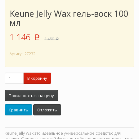
Keune Jelly Wax гель-воск 100
мл
1 146
p
1 450
p
Артикул
27232
В корзину
Пожаловаться на цену
Сравнить
Отложить
Keune Jelly Wax это идеальное универсальное средство для
укладки. Формула средней фиксации обеспечивает контроль геля