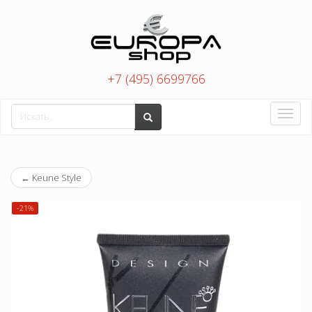
+7 (495) 6699766
Toggle
naviga
←
Keune Style
-21%