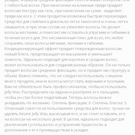
с гибкостью воска. При нанесении на влажные пряди придает
волосам текстуру как гель, при нанесении на сухие - выделяет
пряди как воск. С этим продуктом возможна быстрая переукладка.
Средство для стайлинга довольно легко наносится и очень легко
смывается, и при этом состав не утяжеляет волосы. Не делает
волосы жесткими, а помогает им оставаться упругими и гибкими в
течение всего дня. Это несомненный плюс для всех, кто любит
сохранять свои волосы мягкими, легкими и гибкими.
Кондиционирующий эффект придает поврежденным волосам
новый блеск, предотвращает их высыхание и уменьшает
ломкость. Идеально подходит для коротких и средних волос,
может использоваться для создания разных образов. Он не только
придает волосам среднюю фиксацию, но и придает им структуру и
объем. Важно помнить, что не следует использовать слишком
много продукта, иначе волосы могут стать жирными и тусклыми.
Вам не обязательно быть профессионалом, чтобы использовать
Jelly Wax. Распределите на ладони и разотрите его пальцами,
чтобы он стал более податливым. Теперь волосы можно
укладывать по желанию. Степень фиксации: 6. Степень блеска: 5.
Отличный совет по использованию средства для волос: лучше не
удалять Keune Jelly Wax, вычесывая его, и не стоит оставлять его
на волосах на несколько дней. В целом, идеально подходит для
увеличения густоты волос и устранения пушистости, в
дополнение к его преимуществам в укладке.