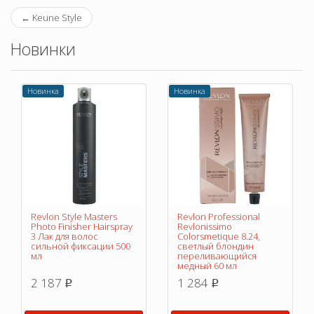
←
Keune Style
Новинки
Новинка
Новинка
Revlon Style Masters
Revlon Professional
Photo Finisher Hairspray
Revlonissimo
3 Лак для волос
Colorsmetique 8.24,
сильной фиксации 500
светлый блондин
мл
переливающийся
медный 60 мл
2 187
1 284
p
p