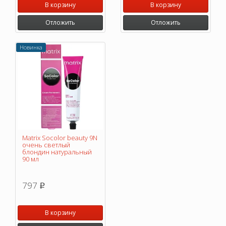
В корзину
В корзину
Отложить
Отложить
Новинка
Matrix Socolor beauty 9N
очень светлый
блондин натуральный
90 мл
797
p
В корзину