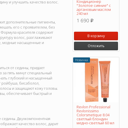
Кондиционер
дину и улучшить качество волос.
"Золотое сияние" с
аргановым маслом
240 мл
1 690
p
ржит дополнительные пигменты,
мешать его с проявителем, без
. Формула красителя содержит
В корзину
руктуру волос, разглаживают
ые, модные насыщенные и
Отложить
Новинка
ться от седины, придает
о за пять минут специальный
лучать глубокий и насыщенный
т ройбуша, бисаболол,
волосы и защищают кожу головы.
вы, обеспечивает быстрый и
Revlon Professional
Revlonissimo
Colorsmetique 8.04
 седины. Двухкомпонентная
светлый блондин
медно-светлый 60 мл
реображает качество волос, дарит