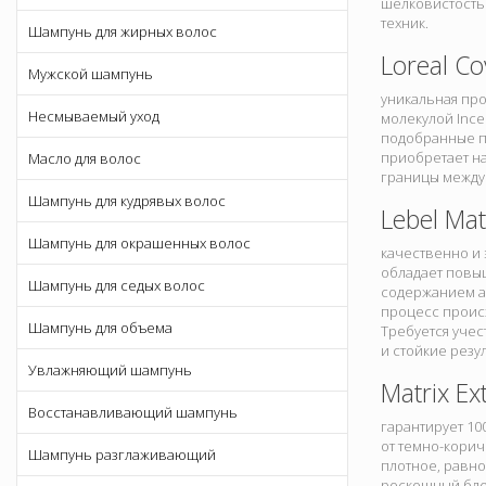
шелковистость 
техник.
Шампунь для жирных волос
Loreal Co
Мужской шампунь
уникальная про
Несмываемый уход
молекулой Ince
подобранные пи
приобретает на
Масло для волос
границы между
Шампунь для кудрявых волос
Lebel Mat
Шампунь для окрашенных волос
качественно и 
обладает повы
Шампунь для седых волос
содержанием ам
процесс происх
Шампунь для объема
Требуется учес
и стойкие резу
Увлажняющий шампунь
Matrix Ex
Восстанавливающий шампунь
гарантирует 1
от темно-кори
Шампунь разглаживающий
плотное, равно
роскошный бле