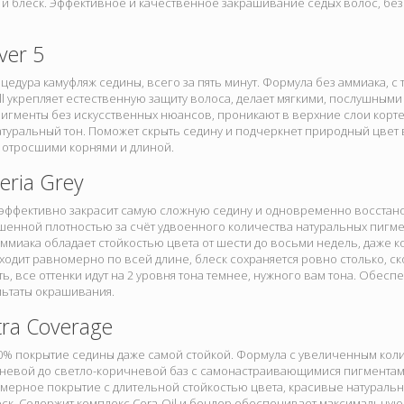
и блеск. Эффективное и качественное закрашивание седых волос, без
ver 5
цедура камуфляж седины, всего за пять минут. Формула без аммиака, с
ll укрепляет естественную защиту волоса, делает мягкими, послушным
гменты без искусственных нюансов, проникают в верхние слои кортек
туральный тон. Поможет скрыть седину и подчеркнет природный цвет в
 отросшими корнями и длиной.
eria Grey
эффективно закрасит самую сложную седину и одновременно восстанов
шенной плотностью за счёт удвоенного количества натуральных пигм
миака обладает стойкостью цвета от шести до восьми недель, даже ко
одит равномерно по всей длине, блеск сохраняется ровно столько, ск
ть, все оттенки идут на 2 уровня тона темнее, нужного вам тона. Обес
льтаты окрашивания.
tra Coverage
00% покрытие седины даже самой стойкой. Формула с увеличенным кол
чневой до светло-коричневой баз с самонастраивающимися пигментам
мерное покрытие с длительной стойкостью цвета, красивые натуральн
ск. Содержит комплекс Cera-Oil и бондер обеспечивает максимальную