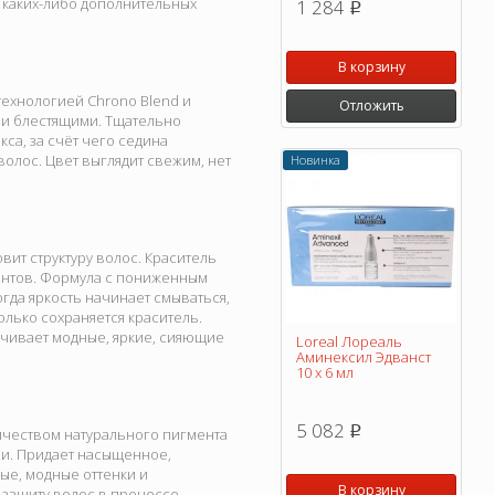
 каких-либо дополнительных
1 284
p
В корзину
 технологией Chrono Blend и
Отложить
и и блестящими. Тщательно
са, за счёт чего седина
олос. Цвет выглядит свежим, нет
Новинка
ит структуру волос. Краситель
ентов. Формула с пониженным
гда яркость начинает смываться,
олько сохраняется краситель.
печивает модные, яркие, сияющие
Loreal Лореаль
Аминексил Эдванст
10 х 6 мл
5 082
p
ичеством натурального пигмента
и. Придает насыщенное,
ые, модные оттенки и
В корзину
 защиту волос в процессе