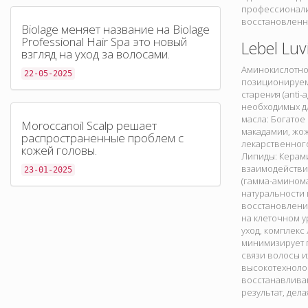
профессионали
восстановленно
Biolage меняет название на Biolage
Professional Hair Spa это новый
Lebel Luv
взгляд на уход за волосами.
Аминокислотное
22-05-2025
позиционируем
старения (anti
необходимых дл
масла: Богатое
Moroccanoil Scalp решает
макадамии, жож
распространенные проблем с
лекарственного
кожей головы.
Липиды: Керам
взаимодействи
23-01-2025
(гамма-аминома
натуральности 
восстановление
на клеточном у
уход, комплек
минимизирует 
связи волосы 
высокотехноло
восстанавлива
результат, дел