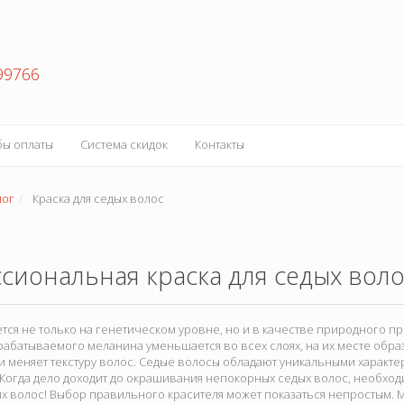
99766
бы оплаты
Система скидок
Контакты
лог
Краска для седых волос
сиональная краска для седых воло
тся не только на генетическом уровне, но и в качестве природного пр
абатываемого меланина уменьшается во всех слоях, на их месте образ
и меняет текстуру волос. Седые волосы обладают уникальными характе
. Когда дело доходит до окрашивания непокорных седых волос, необх
ых волос! Выбор правильного красителя может показаться непростым.