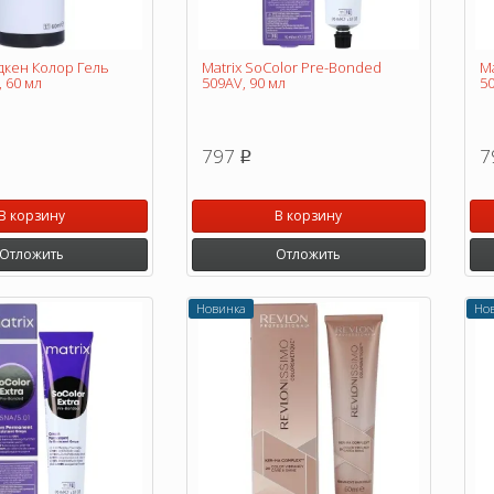
дкен Колор Гель
Matrix SoColor Pre-Bonded
Ma
 60 мл
509AV, 90 мл
50
797
7
p
В корзину
В корзину
Отложить
Отложить
Новинка
Но