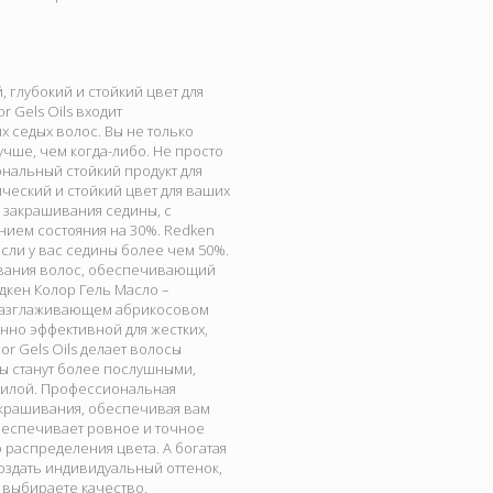
 глубокий и стойкий цвет для
 Gels Oils входит
 седых волос. Вы не только
учше, чем когда-либо. Не просто
ональный стойкий продукт для
ический и стойкий цвет для ваших
% закрашивания седины, с
нием состояния на 30%. Redken
сли у вас седины более чем 50%.
шивания волос, обеспечивающий
дкен Колор Гель Масло –
и разглаживающем абрикосовом
нно эффективной для жестких,
r Gels Oils делает волосы
сы станут более послушными,
 силой. Профессиональная
окрашивания, обеспечивая вам
беспечивает ровное и точное
 распределения цвета. А богатая
оздать индивидуальный оттенок,
ы выбираете качество,