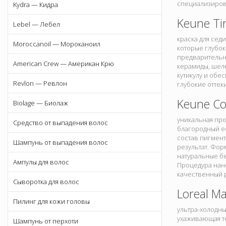
специализирова
Kydra — Кидра
Keune Tin
Lebel — Лебел
краска для сед
Moroccanoil — Мороканоил
которые глубок
предварительно
American Crew — Американ Крю
керамиды, шелк
кутикулу и обе
Revlon — Ревлон
глубокие оттек
Keune Co
Biolage — Биолаж
уникальная про
Средство от выпадения волос
благородный ес
состав пигмент
Шампунь от выпадения волос
результат. Фор
натуральные б
Ампулы для волос
Процедура нан
качественный р
Сыворотка для волос
Loreal Ma
Пилинг для кожи головы
ультра-холодн
ухаживающая те
Шампунь от перхоти