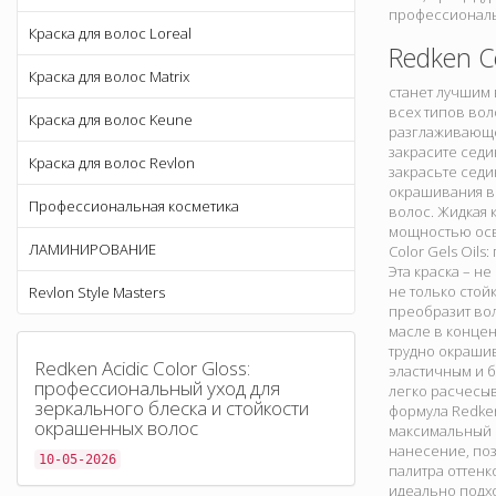
профессиональ
Краска для волос Loreal
Redken Co
Краска для волос Matrix
станет лучшим 
всех типов вол
Краска для волос Keune
разглаживающее
закрасите седи
Краска для волос Revlon
закрасьте седи
окрашивания во
Профессиональная косметика
волос. Жидкая 
мощностью осве
ЛАМИНИРОВАНИЕ
Color Gels Oil
Эта краска – н
не только стой
Revlon Style Masters
преобразит во
масле в концен
трудно окрашив
Redken Acidic Color Gloss:
эластичным и б
профессиональный уход для
легко расчесыв
зеркального блеска и стойкости
формула Redken
окрашенных волос
максимальный 
нанесение, поз
10-05-2026
палитра оттенк
идеально подхо