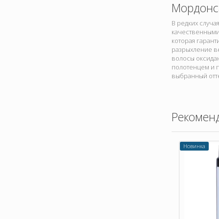
Мордонс
В редких случа
качественными
которая гаран
разрыхление ве
волосы оксидан
полотенцем и 
выбранный отт
Рекомен
Новинка