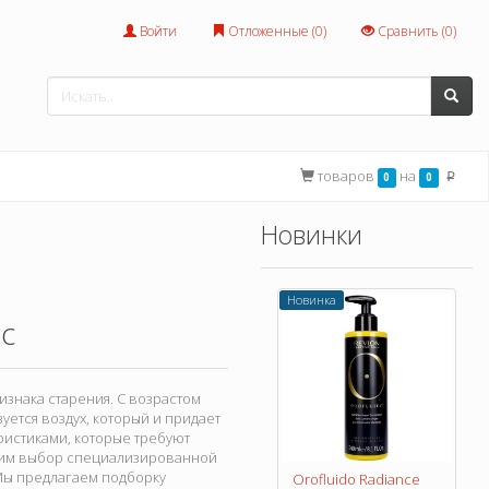
Войти
Отложенные (
0
)
Сравнить (
0
)
товаров
на
0
0
p
Новинки
Новинка
с
изнака старения. С возрастом
уется воздух, который и придает
ристиками, которые требуют
одим выбор специализированной
 Мы предлагаем подборку
Orofluido Radiance