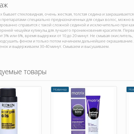
аж
ях бывает стекловидная, очень жесткая, толстая седина и закрашиваетс
 препаратами специально предназначенных для седых волос, можно в
тированно справится с такой сложной сединой и исключительно при 
рхней чешуйки кутикулы для лучшего проникновения красителя. Первы
т 3% или 6%, время выдержки от 10 до 20 минут. Не смывая окислитель,
подсушить феном и только потом начинаем дальнейшее окрашивание. 
енок и выдерживаем 30-40 минут. Смываем и высушиваем.
дуемые товары
Новинка
Но