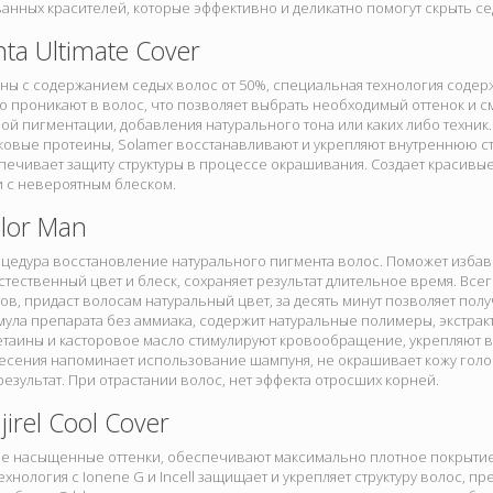
нных красителей, которые эффективно и деликатно помогут скрыть се
ta Ultimate Cover
ины с содержанием седых волос от 50%, специальная технология соде
о проникают в волос, что позволяет выбрать необходимый оттенок и с
й пигментации, добавления натурального тона или каких либо техник
овые протеины, Solamer восстанавливают и укрепляют внутреннюю ст
спечивает защиту структуры в процессе окрашивания. Создает красив
и с невероятным блеском.
lor Man
цедура восстановление натурального пигмента волос. Поможет избави
тественный цвет и блеск, сохраняет результат длительное время. Всег
ов, придаст волосам натуральный цвет, за десять минут позволяет по
мула препарата без аммиака, содержит натуральные полимеры, экстрак
етаины и касторовое масло стимулируют кровообращение, укрепляют 
есения напоминает использование шампуня, не окрашивает кожу голо
езультат. При отрастании волос, нет эффекта отросших корней.
jirel Cool Cover
ые насыщенные оттенки, обеспечивают максимально плотное покрытие
хнология с Ionene G и Incell защищает и укрепляет структуру волос, п