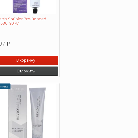
trix SoColor Pre-Bonded
6BC, 90 мл
97
p
В корзину
Отложить
винка