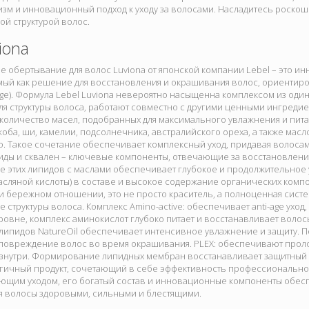
зм и инновационный подход к уходу за волосами. Насладитесь роско
й структурой волос.
iona
 обертывание для волос Luviona от японской компании Lebel – это и
ый как решение для восстановления и окрашивания волос, ориентиро
-age). Формула Lebel Luviona невероятно насыщенна комплексом из од
я структуры волоса, работают совместно с другими ценными ингредиен
 количество масел, подобранных для максимального увлажнения и питан
оба, ши, камелии, подсолнечника, австралийского ореха, а также масл
. Такое сочетание обеспечивает комплексный уход, придавая волосам 
иды и сквален – ключевые компоненты, отвечающие за восстановлени
е этих липидов с маслами обеспечивает глубокое и продолжительное
сляной кислоты) в составе и высокое содержание органических компо
и бережном отношении, это не просто краситель, а полноценная систе
 структуры волоса. Комплекс Amino-active: обеспечивает anti-age уход,
ровне, комплекс аминокислот глубоко питает и восстанавливает воло
с липидов NatureOil обеспечивает интенсивное увлажнение и защиту
повреждение волос во время окрашивания. PLEX: обеспечивают проло
изнутри. Формирование липидных мембран восстанавливает защитный 
гичный продукт, сочетающий в себе эффективность профессиональн
ющим уходом, его богатый состав и инновационные компоненты обе
ая волосы здоровыми, сильными и блестящими.