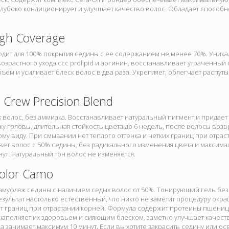
лубоко кондиционирует и улучшает качество волос. Обладает способн
igh Coverage
дит для 100% покрытия седины с ее содержанием не менее 70%. Уника
озрастного ухода ccc prolipid и аргинин, восстанавливает утраченный
ъем и усиливает блеск волос в два раза. Укрепляет, облегчает распу
 Crew Precision Blend
 волос, без аммиака. Восстанавливает натуральный пигмент и придает
у головы, длительная стойкость цвета до 6 недель, после волосы воз
у виду. При смывании нет теплого оттенка и четких границ при отрас
вет волос с 50% седины, без радикального изменения цвета и максим
нут. Натуральный тон волос не изменяется.
olor Camo
муфляж седины с наличием седых волос от 50%. Тонирующий гель без
езультат настолько естественный, что никто не заметит процедуру окр
ет границ при отрастании корней. Формула содержит протеины пшениц
 наполняет их здоровьем и сияющим блеском, заметно улучшает качеств
а занимает максимум 10 минут. Если вы хотите закрасить седину или ос