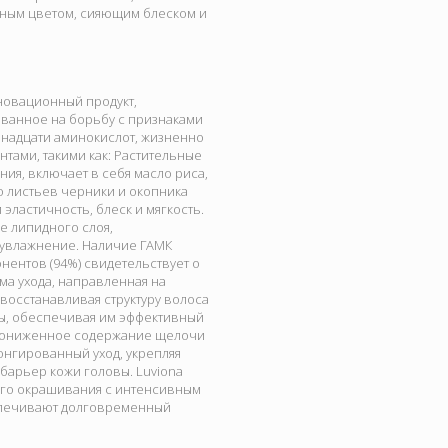
шным цветом, сияющим блеском и
нновационный продукт,
ванное на борьбу с признаками
иннадцати аминокислот, жизненно
тами, такими как: Растительные
ия, включает в себя масло риса,
о листьев черники и окопника
эластичность, блеск и мягкость.
е липидного слоя,
 увлажнение. Наличие ГАМК
нентов (94%) свидетельствует о
ма ухода, направленная на
 восстанавливая структуру волоса
сы, обеспечивая им эффективный
. Пониженное содержание щелочи
нгированный уход, укрепляя
барьер кожи головы. Luviona
ого окрашивания с интенсивным
спечивают долговременный