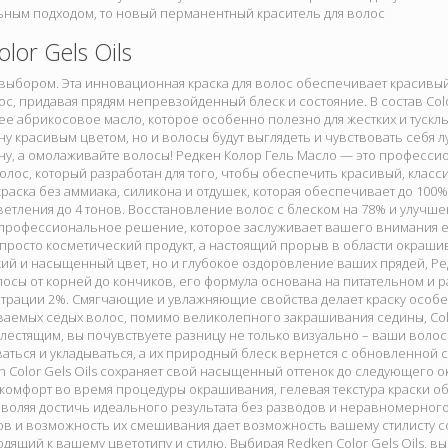
ным подходом, то новый перманентный краситель для волос
lor Gels Oils
выбором. Эта инновационная краска для волос обеспечивает красивый,
ос, придавая прядям непревзойденный блеск и состояние. В состав Color
 абрикосовое масло, которое особенно полезно для жестких и тусклых
ну красивым цветом, но и волосы будут выглядеть и чувствовать себя л
ну, а омолаживайте волосы! Редкен Колор Гель Масло — это професси
лос, который разработан для того, чтобы обеспечить красивый, класс
краска без аммиака, силикона и отдушек, которая обеспечивает до 100
тления до 4 тонов. Восстановление волос с блеском на 78% и улучше
s: профессиональное решение, которое заслуживает вашего внимания е
е просто косметический продукт, а настоящий прорыв в области окра
кий и насыщенный цвет, но и глубокое оздоровление ваших прядей, Ре
лосы от корней до кончиков, его формула основана на питательном 
трации 2%. Смягчающие и увлажняющие свойства делает краску особе
аемых седых волос, помимо великолепного закрашивания седины, Colo
лестящим, вы почувствуете разницу не только визуально – ваши воло
аться и укладываться, а их природный блеск вернется с обновленной
 Color Gels Oils сохраняет свой насыщенный оттенок до следующего 
комфорт во время процедуры окрашивания, гелевая текстура краски о
воляя достичь идеального результата без разводов и неравномерного
ов и возможность их смешивания дает возможность вашему стилисту с
дящий к вашему цветотипу и стилю. Выбирая Redken Color Gels Oils, в