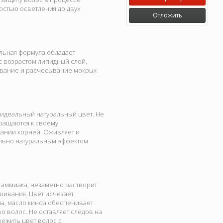
остью осветления до двух
Отложить
льная формула обладает
 с возрастом липидный слой,
тывание и расчесывание мокрых
 идеальный натуральный цвет. Не
вращаются к своему
тании корней. Оживляет и
ально натуральным эффектом
 аммиака, незаметно растворит
ашивания. Цвет исчезает
ы, масло киноа обеспечивает
о волос. Не оставляет следов на
вежить цвет волос с