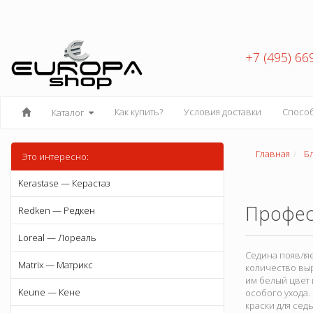
+7 (495) 66
Как купить?
Условия доставки
Спосо
Каталог
Главная
Б
Это интересно:
Kerastase — Керастаз
Профес
Redken — Редкен
Loreal — Лореаль
Седина появляе
Matrix — Матрикс
количество выр
им белый цвет 
Keune — Кене
особого ухода
краски для сед