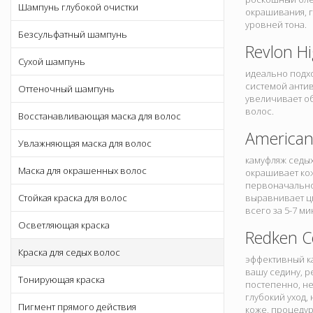
Шампунь глубокой очистки
окрашивания, г
уровней тона.
Безсульфатный шампунь
Revlon H
Сухой шампунь
идеально подхо
системой антив
Оттеночный шампунь
увеличивает об
волос.
Восстанавливающая маска для волос
American
Увлажняющая маска для волос
камуфляж седых
Маска для окрашенных волос
окрашивает кож
первоначальном
Стойкая краска для волос
выравнивает ц
всего за 5-7 ми
Осветляющая краска
Redken C
Краска для седых волос
эффективный ка
вашу седину, р
Тонирующая краска
постепенно, н
глубокий уход,
Пигмент прямого действия
коже, процедур