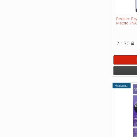
Redken Ре
Масло 7NA,
2 130
p
Новинка