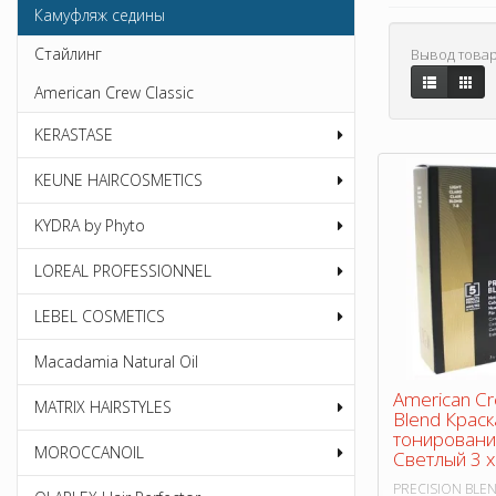
Камуфляж седины
Стайлинг
Вывод товар
American Crew Classic
KERASTASE
KEUNE HAIRCOSMETICS
KYDRA by Phyto
LOREAL PROFESSIONNEL
LEBEL COSMETICS
Macadamia Natural Oil
American Cr
MATRIX HAIRSTYLES
Blend Краск
тонирования
MOROCCANOIL
Светлый 3 х
PRECISION BLEN