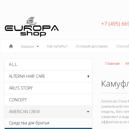
+7 (495) 66
Как купить?
Условия доставки
Спосо
Каталог
Главная
A
A.L.L.
ALTERNA HAIR CARE
Камуф
ARLI'S STORY
CONCEPT
American Crew 
уникальной тех
AMERICAN CREW
недель, без че
оживляет и выр
эффектом всего
Средства для бритья