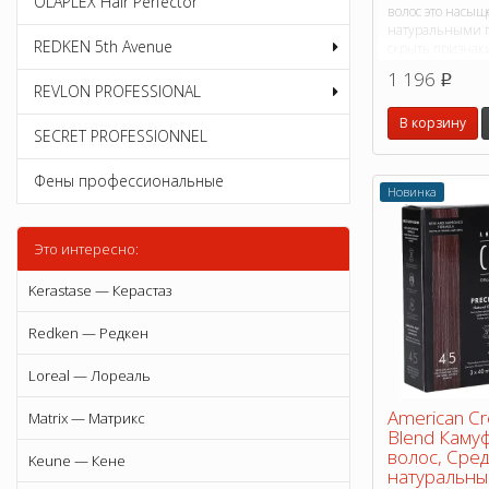
OLAPLEX Hair Perfector
волос это насыщ
натуральными 
REDKEN 5th Avenue
скрыть признаки
контраста тради
1 196
p
REVLON PROFESSIONAL
В корзину
SECRET PROFESSIONNEL
Фены профессиональные
Новинка
Это интересно:
Kerastase — Керастаз
Redken — Редкен
Loreal — Лореаль
American Cr
Matrix — Матрикс
Blend Каму
волос, Сре
Keune — Кене
натуральный