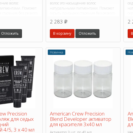
ение волос
волос это насыщение волос
се
пигментами. Поможет
натуральными пигментами. Поможет
на
 старения без резкого
скрыть признаки старения без резкого
скр
ционной окраски.
контраста традиционной окраски.
ко
2 283
2 
p
Отложить
В корзину
Отложить
В
Новинка
Но
ew Precision
American Crew Precision
Am
фляж для седых
Blend Developer активатор
Bl
дний
для красителя 3x40 мл
дл
 4/5, 3 х 40 мл
Активатор 3 шт. по 40 мл
Не