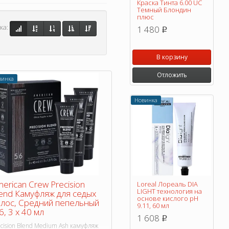
Краска Тинта 6.00 UC
Темный Блондин
плюс
ка:
1 480
p
В корзину
Отложить
винка
Новинка
erican Crew Precision
Loreal Лореаль DIA
LIGHT технология на
end Камуфляж для седых
основе кислого pH
лос, Средний пепельный
9.11, 60 мл
6, 3 х 40 мл
1 608
p
cision Blend Medium Ash камуфляж