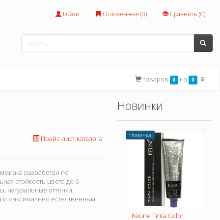
Войти
Отложенные (
0
)
Сравнить (
0
)
товаров
на
0
0
p
Новинки
Новинка
Прайс-лист каталога
 аммиака разработан по
ьная стойкость цвета до 6
ы, натуральные оттенки,
та и максимально естественным
Keune Tinta Color