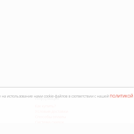
политикой
е на использование нами cookie-файлов в соответствии с нашей
Информация
Как купить?
Условия доставки
Способы оплаты
Система скидок
Контакты