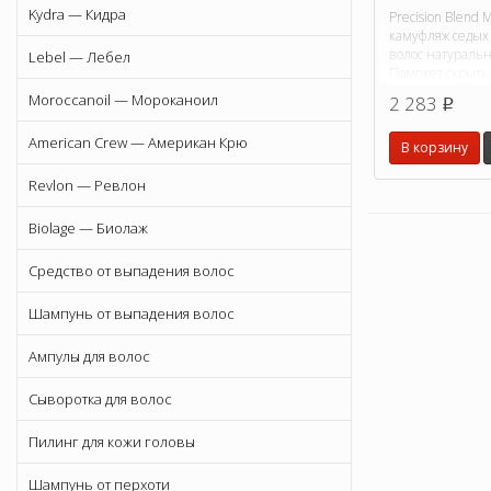
Kydra — Кидра
Precision Blend 
камуфляж седых
волос натураль
Lebel — Лебел
Поможет скрыть
без резкого кон
Moroccanoil — Мороканоил
2 283
p
окраски.
American Crew — Американ Крю
В корзину
Revlon — Ревлон
Biolage — Биолаж
Средство от выпадения волос
Шампунь от выпадения волос
Ампулы для волос
Сыворотка для волос
Пилинг для кожи головы
Шампунь от перхоти