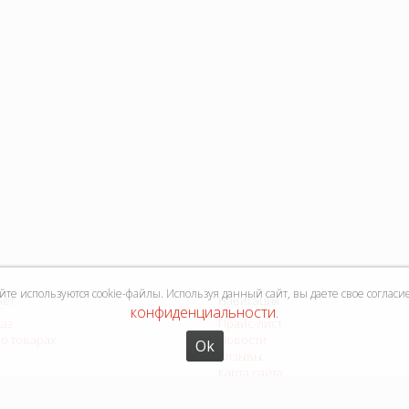
е используются cookie-файлы. Используя данный сайт, вы даете свое согласи
нет
Навигация
конфиденциальности
.
каз
Прайс-лист
о товарах
Новости
Ok
Отзывы
Карта сайта
Форма связи