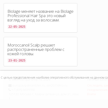
Biolage меняет название на Biolage
Professional Hair Spa это новый
взгляд на уход за волосами.
22-05-2025
Moroccanoil Scalp решает
распространенные проблем с
кожей головы.
23-01-2025
С целью предоставления наиболее оперативного обслуживания на данном сайт
©
www.europa-shop.ru
, 2026
Личный каби
europavip@rambler.ru, am2011@ro.ru
Отследить за
+7 (495) 6699766
Уведомления 
125130, Москва г, Клары Цеткин ул, дом 31, этаж
Войти
1