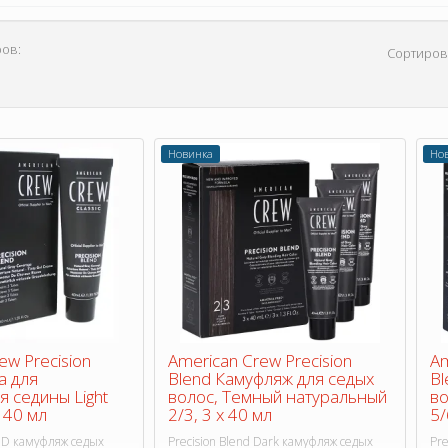
ов:
Сортиров
Новинка
Но
ew Precision
American Crew Precision
Am
а для
Blend Камуфляж для седых
Bl
 седины Light
волос, Темный натуральный
во
 40 мл
2/3, 3 х 40 мл
5/
D камуфляж седых
Precision Blend Dark камуфляж седых
Pre