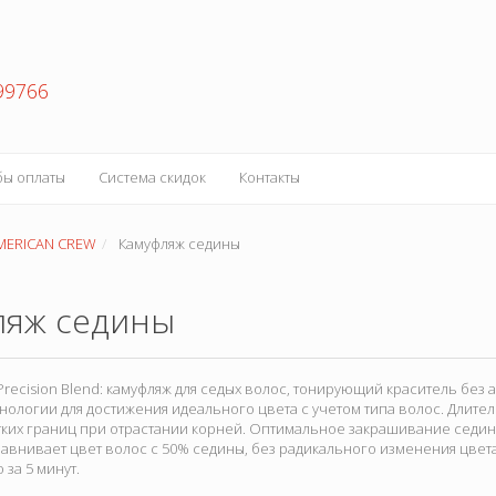
99766
бы оплаты
Система скидок
Контакты
MERICAN CREW
Камуфляж седины
ляж седины
Precision Blend: камуфляж для седых волос, тонирующий краситель без
нологии для достижения идеального цвета с учетом типа волос. Длител
тких границ при отрастании корней. Оптимальное закрашивание седин
авнивает цвет волос с 50% седины, без радикального изменения цве
 за 5 минут.