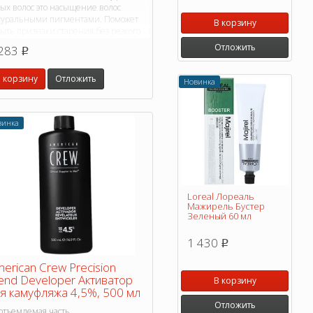
дых волос это насыщение волос
туральными пигментами. Поможет
В корзину
ыть признаки старения без резкого
нтраста традиционной окраски.
Отложить
283
p
 корзину
Отложить
Новинка
винка
Loreal Лореаль
Мажирель Бустер
Зеленый 60 мл
1 430
p
erican Crew Precision
end Developer Активатор
В корзину
я камуфляжа 4,5%, 500 мл
Отложить
отъемлемая часть