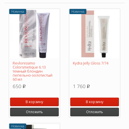
Новинка
Новинка
Revlonissimo
Kydra Jelly Gloss 7/74
Colorsmetique 6.13
темный блондин
пепельно-золотистый
60 мл
650
1 760
p
p
В корзину
В корзину
Отложить
Отложить
Новинка