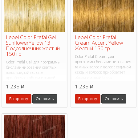
Lebel Color Prefal Gel
Lebel Color Prefal
SunflowerYellow 13
Cream Accent Yellow
Подсолнечник желтый
Желтый 150 гр.
150 гр.
Color Prefal Cream: для
программы биоламинирования
Color Prefal Gel: для программы
темных волос и волос с сединой
биоламинирования светлых
каждый волосок приобретает
волос каждый волосок
объем и живой блеск
приобретает объем и живой
блеск
1 235
1 235
p
p
В корзину
Отложить
В корзину
Отложить