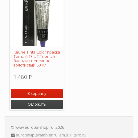
Keune Tinta Color Краска
Тинта 6.13 UC Темный
блондин пепельно-
золотистый 60 мл
1 480
p
В корзину
Отложить
©
www.europa-shop.ru
, 2026
europavip@rambler.ru, am2011@ro.ru