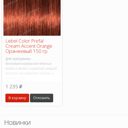
Lebel Color Prefal
Cream Accent Orange
Оранжевый 150 гр.
Для программы
биоламинирования темных
волос и волос с сединой каждый
волосок приобретает объем и
живой блеск
1 235
p
В корзину
Отложить
Новинки