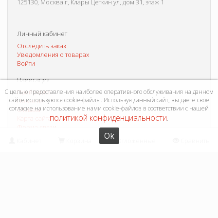
125130, Москва г, Клары Цеткин ул, дом 31, этаж 1
Личный кабинет
Отследить заказ
Уведомления о товарах
Войти
Навигация
С целью предоставления наиболее оперативного обслуживания на данном
Прайс-лист
сайте используются cookie-файлы. Используя данный сайт, вы даете свое
Новости
согласие на использование нами cookie-файлов в соответствии с нашей
Отзывы
политикой конфиденциальности
Карта сайта
.
Форма связи
Ok
Кабинет
Корзина
Отложенные
Сравнить
Информация
Как купить?
Условия доставки
Способы оплаты
Система скидок
Контакты