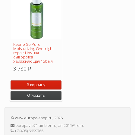
Keune So Pure
Moisturizing Overnight
repair Ночная
сыворотка
Увлажняющая 150 мл
3 780
p
В корзину
Отложить
©
www.europa-shop.ru
, 2026
europavip@rambler.ru, am2011@ro.ru
+7 (495) 6699766