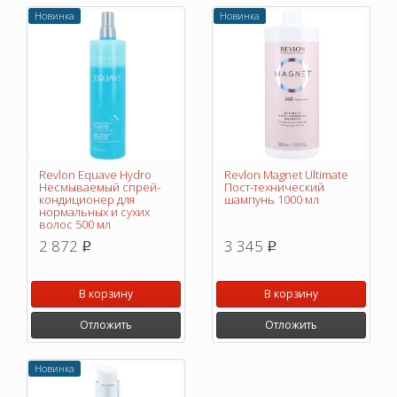
Новинка
Новинка
Revlon Equave Hydro
Revlon Magnet Ultimate
Несмываемый спрей-
Пост-технический
кондиционер для
шампунь 1000 мл
нормальных и сухих
волос 500 мл
2 872
3 345
p
p
В корзину
В корзину
Отложить
Отложить
Новинка