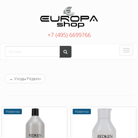
+7 (495) 6699766
Toggle
naviga
←
Уходы Редкен
Новинка
Новинка