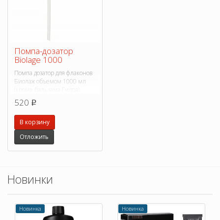
Помпа-дозатор
Biolage 1000
Помпа дозатор для флаконов
Биолаж объемом 1000 мл
(кроме бальзама Гидра)
520
p
В корзину
Отложить
Новинки
Новинка
Новинка