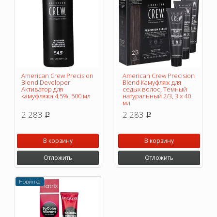
American Crew Precision
American Crew Precision
Blend Developer
Blend Камуфляж для
Активатор для
седых волос, Темный
камуфляжа 4,5%, 500 мл
натуральный 2/3, 3 х 40
мл
2 283
2 283
p
p
В корзину
В корзину
Отложить
Отложить
Новинка