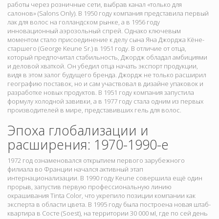
работы через розничные сети, выбрав канал «только для
салонов» (Salons Only). В 1950 году компания представила первый
лак для волос на голландском рынке, а в 1956 году
инновационный аэрозольный спрей. Однако ключевым
моментом стало присоединение к делу сына Яна Джорджа Кёне-
старшего (George Keune Sr.) в 1951 году. В отличие от отца,
который предпочитал стабильность, Джордж обладал амбициями
и деловой хваткой. Он убедил отца начать экспорт продукции,
видя в этом залог будущего бренда. Джордж не только расширил
географию поставок, но и сам участвовал в дизайне упаковок и
разработке новых продуктов. В 1951 году компания запустила
формулу холодной завивки, а в 1977 году стала одним из первых
производителей в мире, представивших гель для волос.
Эпоха глобализации и
расширения: 1970-1990-е
1972 год ознаменовался открытием первого зарубежного
филиала во Франции начался активный этап
интернационализации. В 1990 году Keune совершила ещё один
прорыв, запустив первую профессиональную линию
окрашивания Tinta Color, что укрепило позиции компании как
эксперта в области цвета. В 1995 году была построена новая штаб-
квартира в Состе (Soest), на территории 30 000 мІ, где по сей день