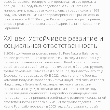
разрабатываются, тестируются и производятся все продукты
бренда. В 1996 году была представлена линия Care Line с
минералами для здоровья кожи головы, а годом позже, в 1998
году, компания вышла на североамериканский рынок, открыв
офис в Атланте. В 2000-х годах Keune продолжила расширение,
открыв представительства в Швейцарии, Бельгии, Хорватии и
Германии.
XXI век: Устойчивое развитие и
социальная ответственность
В 2002 году Keune запустила линию So Pure Natural Balance на
основе растительных экстрактов, а в 2016 году инновационную
систему восстановления связей волос Bond Fusion. Компания
остаётся верна семейным ценностям: сегодня брендом руководит
третье поколение Ээлко Кёне (Eelco Keune) при участии его отца
Джорджа, которому уже за 90. В 2022 году, к столетию бренда,
компания получила королевский титул «Royal Predicate» от короля
Нидерландов Виллема-Александра, что является высшим
признанием заслуг для голландских компаний. В том же году
Keune получила сертификат B Corporation, подтверждающий
приверженность принципам устойчивого развития и социальной
ответственности. Особого внимания заслуживает деятельность
Keune Foundation (основан в 2005 году в Австралии), который