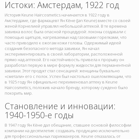
Истоки: Амстердам, 1922 год
История Keune Haircosmetics начинается в 1922 году в
Амстердаме, где фармацевт Ян Кёне (Jan Keune) вместе со своей
женой Корнелией управлял небольшой аптекой. В те времена
завивка волос была опасной процедурой: локоны создавали с
помощью щипцов, нагреваемых над газовыми горелками, что
часто приводило к ожогам кожи головы. Одержимый идеей
создания безопасного метода завивки, Ян начал
экспериментировать в своей лаборатории, расположенной
прямо над аптекой. Его настойчивость привела к прорыву он
разработал первую в мире формулу жидкости для перманентной
завивки. Этот продукт стал сенсацией: женщины буквально
«сметали» его с полок. Успех был настолько ошеломляющим, что
в 1925 году Ян официально переименовал аптеку в Keune
Haircosmetics, положив начало бренду, которому суждено было
покорить мир.
Становление и инновации:
1940-1950-е годы
В 1947 году Ян Кёне дал обещание, ставшее основой философии
компании на десятилетия: создавать продукцию исключительно
для профессиональных парикмахеров. Keune отказалась от