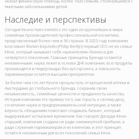
оказал финансовую помощь более 1600 семьям, столкнувшимся с
тяжёлыми заболеваниями детей.
Наследие и перспективы
Сегодня Keune Haircosmetics это один из крупнейших в мире
семейных производителей профессиональной косметики,
представленный более чем в 90 странах. В 2025 году компанию
возглавил Филип Берлейн (Philip Berlijn) первый CEO не из семьи
Кёне, который называет себя «хранителем» бизнеса для
четвёртого поколения. Главные принципы бренда остаются
неизменными: наука лежит в основе ДНК компании, все продукты
производятся в Нидерландах без аутсорсинга, а лояльность
парикмахерам остаётся высшим приоритетом.
За более чем сто лет Keune прошла путь от крошечной аптеки в
Амстердаме до глобального бренда, сохранив свою
независимость, семейные ценности и преданность качеству.
История компании это пример того, как страсть к своему делу,
сочетание науки и предпринимательской интуиции, а также
верность обещаниям помогают создавать бизнес, который
выдерживает испытание временем. Как говорит Джордж Кёне-
старший, компания создана не ради сиюминутной прибыли, а
ради служения парикмахерам и их клиентам, и этот принцип
остаётся неизменным для всех поколений семьи Кёне.