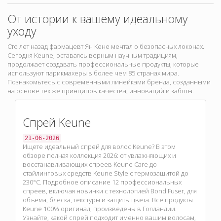
От истории к вашему идеальному
уходу
Сто лет назад фармацевт Ян Кене мечтал о безопасных локонах.
Сегодня Keune, оставаясь верным научным традициям,
продолжает создавать профессиональные продукты, которые
используют парикмахеры в более чем
85 странах мира.
Познакомьтесь с современными линейками бренда, созданными
на основе тех же принципов качества, инноваций и заботы.
Спрей Keune
21-06-2026
Ищете идеальный спрей для волос Keune? В этом
обзоре полная коллекция 2026: от увлажняющих и
восстанавливающих спреев Keune Care до
стайлинговых средств Keune Style с термозащитой до
230°C. Подробное описание 12 профессиональных
спреев, включая новинки с технологией Bond Fuser, для
объема, блеска, текстуры и защиты цвета. Все продукты
Keune 100% оригинал, произведены в Голландии.
Узнайте, какой спрей подходит именно вашим волосам,