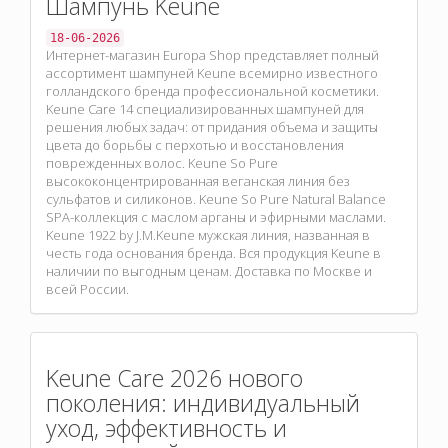
Шампунь Keune
18-06-2026
Интернет-магазин Europa Shop представляет полный
ассортимент шампуней Keune всемирно известного
голландского бренда профессиональной косметики.
Keune Care 14 специализированных шампуней для
решения любых задач: от придания объема и защиты
цвета до борьбы с перхотью и восстановления
поврежденных волос. Keune So Pure
высококонцентрированная веганская линия без
сульфатов и силиконов. Keune So Pure Natural Balance
SPA-коллекция с маслом арганы и эфирными маслами.
Keune 1922 by J.M.Keune мужская линия, названная в
честь года основания бренда. Вся продукция Keune в
наличии по выгодным ценам. Доставка по Москве и
всей России.
Keune Care 2026 нового
поколения: индивидуальный
уход, эффективность и