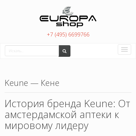
+7 (495) 6699766
Toggle
naviga
Keune — Кене
История бренда Keune: От
амстердамской аптеки к
мировому лидеру