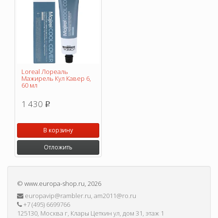
Loreal Лореаль
Мажирель Кул Кавер 6,
60 мл
1 430
p
В корзину
Отложить
©
www.europa-shop.ru
, 2026
europavip@rambler.ru, am2011@ro.ru
+7 (495) 6699766
125130, Москва г, Клары Цеткин ул, дом 31, этаж 1