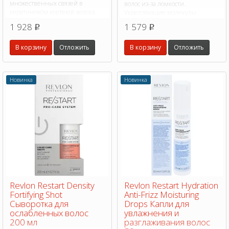
множественных связей в
волос из-за ломкости.
кератиновом кортексе волоса.
Укрепляющие молекулы
Уменьшает ломкость на 44%.
проникают в волокна волос и
1 928
1 579
p
p
Увлажняет и питает волосы.
оптимизирует взаимодействие
множественных связей в
В корзину
Отложить
кератиновом кортексе волоса.
В корзину
Отложить
Новинка
Новинка
Revlon Restart Density
Revlon Restart Hydration
Fortifying Shot
Anti-Frizz Moisturing
Сыворотка для
Drops Капли для
ослабленных волос
увлажнения и
200 мл
разглаживания волос