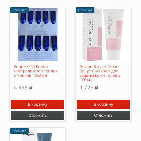
Новинка
Новинка
Keune СПА Колор
Revlon Barrier Cream
нейтрализатор теплых
Защитный крем для
оттенков 10х3 мл
защиты кожи головы
100 мл
4 395
1 725
p
p
В корзину
В корзину
Отложить
Отложить
Новинка