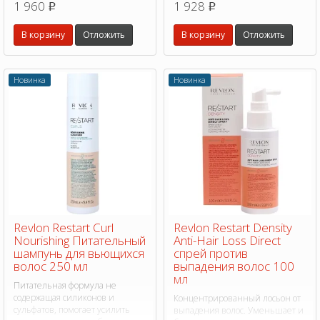
1 960
1 928
p
p
Создает защитный слой
используйте в качестве
предотвращая повреждения,
несмываемого кондиционера
вызванные теплом
В корзину
Отложить
В корзину
Отложить
для интенсивного
инструментов для укладки.
кондиционирования и
придания формы.
Новинка
Новинка
Revlon Restart Curl
Revlon Restart Density
Nourishing Питательный
Anti-Hair Loss Direct
шампунь для вьющихся
спрей против
волос 250 мл
выпадения волос 100
мл
Питательная формула не
содержащая силиконов и
Концентрированный лосьон от
сульфатов, помогает усилить
выпадения волос. Уменьшает и