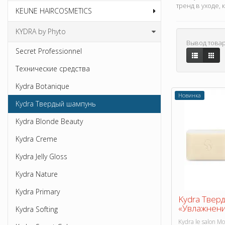
тренд в уходе,
KEUNE HAIRCOSMETICS
KYDRA by Phyto
Вывод товар
Secret Professionnel
Технические средства
Kydra Botanique
Новинка
Kydra Твердый шампунь
Kydra Blonde Beauty
Kydra Creme
Kydra Jelly Gloss
Kydra Nature
Kydra Primary
Kydra Твер
«Увлажнение
Kydra Softing
Kydra le salon Mo