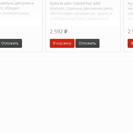
ампунь для сухих и
Kydra le salon Colored hair solid
Kyd
ос, обладает
shampoo, Шампунь для сияния цвета:
Не
и увлажняющими
обеспечивает увлажнение, защиту и
кож
максимальный блеск окрашенных
ус
волос.
св
2 592
2 
p
Отложить
В корзину
Отложить
В