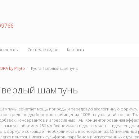
99766
бы оплаты
Система скидок
Контакты
YDRA by Phyto
Kydra Твердый шампунь
 Твердый шампунь
шампунь: сочетает мощь природы и передовую экологичную формулу. Э
ное средство для бережного очищения, 100% натуральный состав. То
добавок, консервантов и агрессивных ПАВ. Концентрированная эффект
о шампуня объемом 250 мл. Экономичен и долговечен — идеален для ч
ы в формуле сокращает необходимость в консервантах. Оптимальный p
легко пенятся. Никаких сульфатов, парабенов и искусственных отдуш