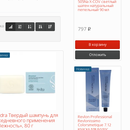
505Na X-COV светлый
шатен натуральный
пепельный 90 мл
ка:
797
p
В корзину
Отложить
винка
Новинка
dra Твердый шампунь для
Revlon Professional
жедневного применения
Revlonissimo
ежность», 80 г
Colorsmetique 7.12
краска для волос,