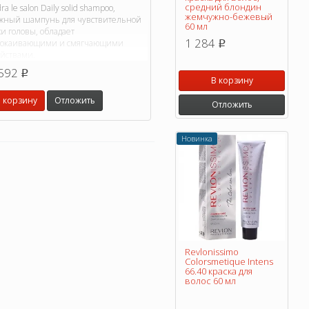
средний блондин
ra le salon Daily solid shampoo,
жемчужно-бежевый
жный шампунь для чувствительной
60 мл
и головы, обладает
1 284
покаивающими и смягчающими
p
ойствами.
592
p
В корзину
 корзину
Отложить
Отложить
Новинка
Revlonissimo
Colorsmetique Intens
66.40 краска для
волос 60 мл