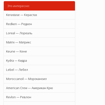
Это интересно:
Kerastase — Керастаз
Redken — Редкен
Loreal — Лореаль
Matrix — Матрикс
Keune — Кене
Kydra — Кидра
Lebel — Лебел
Moroccanoil — Мороканоил
American Crew — Американ Крю
Revlon — Ревлон