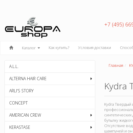
+7 (495) 66
Как купить?
Условия доставки
Спосо
Каталог
Главная
K
A.L.L.
ALTERNA HAIR CARE
Kydra
ARLI'S STORY
CONCEPT
Kydra Твердый 
профессиональ
AMERICAN CREW
синтетических 
бутылку жидког
Отсутствие вод
KERASTASE
шампуней и он 