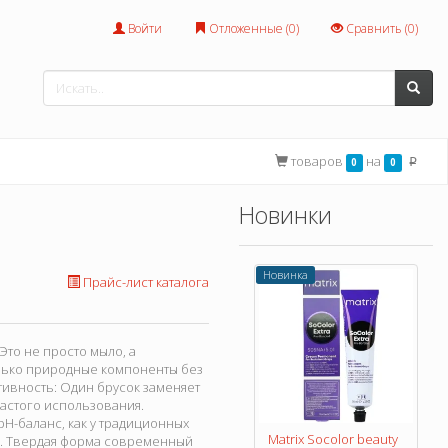
Войти
Отложенные (
0
)
Сравнить (
0
)
товаров
на
0
0
p
Новинки
Новинка
Прайс-лист каталога
то не просто мыло, а
лько природные компоненты без
ивность: Один брусок заменяет
астого использования.
H-баланс, как у традиционных
Matrix Socolor beauty
ек. Твердая форма современный