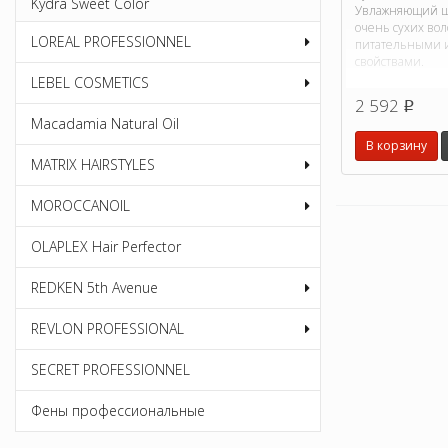
Kydra Sweet Color
Увлажняющий ш
очень сухих вол
LOREAL PROFESSIONNEL
питательными 
свойствами.
LEBEL COSMETICS
2 592
p
Macadamia Natural Oil
В корзину
MATRIX HAIRSTYLES
MOROCCANOIL
OLAPLEX Hair Perfector
REDKEN 5th Avenue
REVLON PROFESSIONAL
SECRET PROFESSIONNEL
Фены профессиональные