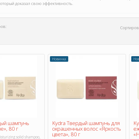
 который доказал свою эффективность.
ов:
Сортиров
Новинка
Но
дый шампунь
Kydra Твердый шампунь для
Ky
», 80 г
окрашенных волос «Яркость
е
цвета», 80 г
«Н
isturizing solid shampoo,