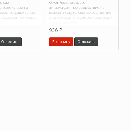
азывает
Cover Fusion оказывает
е воздействие на
антиоксидантное воздействие на
головы, закрашивание
волосы и кожу головы, закрашивание
 с содержанием седых
сложной седины с содержанием седых
.
волос более 50%.
936
p
Отложить
В корзину
Отложить