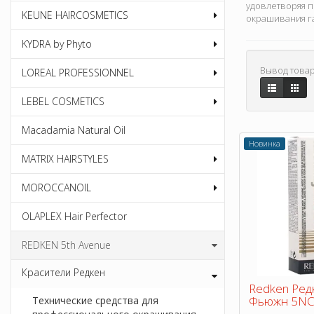
удовлетворяя п
KEUNE HAIRCOSMETICS
окрашивания га
KYDRA by Phyto
Вывод товар
LOREAL PROFESSIONNEL
LEBEL COSMETICS
Macadamia Natural Oil
Новинка
MATRIX HAIRSTYLES
MOROCCANOIL
OLAPLEX Hair Perfector
REDKEN 5th Avenue
Красители Редкен
Redken Ред
Фьюжн 5NC
Технические средства для