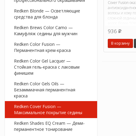
профессионального окрашивания
Cover Fusion ок
антиоксидантно
Redken Blonde — Осветляющие
волосы и кожу 
средства для блонда
сложной седины
волос более 50%
Redken Brews Color Camo —
936
p
Камуфляж седины для мужчин
В корзину
Redken Color Fusion —
Перманентная крем-краска
Redken Color Gel Lacquer —
Стойкая гель-краска с лаковым
финишем
Redken Color Gels Oils —
Безаммиачная перманентная
краска
Redken Cover Fusion —
Максимальное покрытие седины
Redken Shades EQ Cream — Деми-
перманентное тонирование