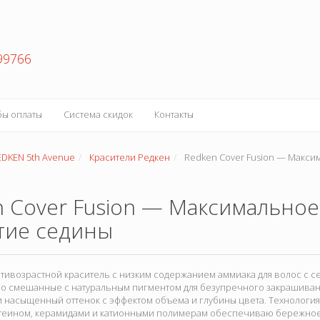
99766
бы оплаты
Система скидок
Контакты
EDKEN 5th Avenue
Красители Редкен
Redken Cover Fusion — Макси
 Cover Fusion — Максимальное
тие седины
антивозрастной краситель с низким содержанием аммиака для волос с се
о смешанные с натуральным пигментом для безупречного закрашивани
 насыщенный оттенок с эффектом объема и глубины цвета. Технология 
теином, керамидами и катионными полимерам обеспечиваю бережное