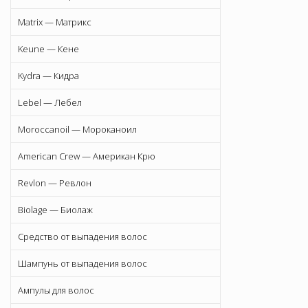
Matrix — Матрикс
Keune — Кене
Kydra — Кидра
Lebel — Лебел
Moroccanoil — Мороканоил
American Crew — Американ Крю
Revlon — Ревлон
Biolage — Биолаж
Средство от выпадения волос
Шампунь от выпадения волос
Ампулы для волос