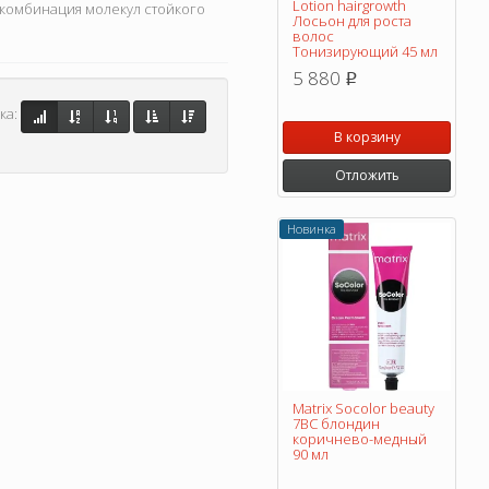
Lotion hairgrowth
 комбинация молекул стойкого
Лосьон для роста
волос
Тонизирующий 45 мл
5 880
p
ка:
В корзину
Отложить
Новинка
Matrix Socolor beauty
7BC блондин
коричнево-медный
90 мл