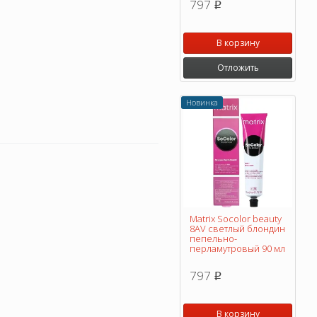
797
p
В корзину
Отложить
Новинка
Matrix Socolor beauty
8AV светлый блондин
пепельно-
перламутровый 90 мл
797
p
В корзину