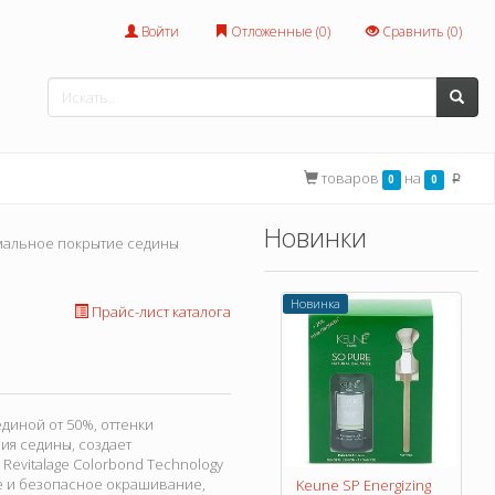
Войти
Отложенные (
0
)
Сравнить (
0
)
товаров
на
0
0
p
Новинки
мальное покрытие седины
Новинка
Прайс-лист каталога
диной от 50%, оттенки
я седины, создает
Revitalage Colorbond Technology
 и безопасное окрашивание,
Keune SP Energizing