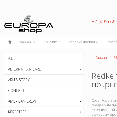
+7 (495) 66
Как купить?
Условия доставки
Спосо
Каталог
Главная
R
A.L.L.
ALTERNA HAIR CARE
Redken
ARLI'S STORY
покры
CONCEPT
Cover Fusion: 
AMERICAN CREW
предварительн
естественный и
KERASTASE
с рисовым про