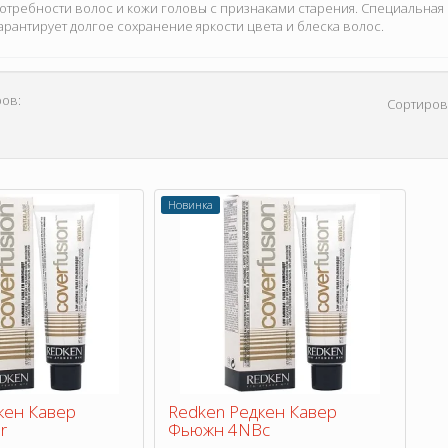
отребности волос и кожи головы с признаками старения. Специальная
рантирует долгое сохранение яркости цвета и блеска волос.
ов:
Сортиров
Новинка
кен Кавер
Redken Редкен Кавер
r
Фьюжн 4NBc