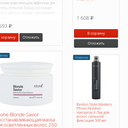
легким осветляющим эффектом для
тоты оттенков блонд, усиливает
кость цвета и придает трехмерное
1 608
яние.
p
593
p
В корзину
 корзину
Отложить
Отложить
винка
Новинка
Revlon Style Masters
Photo Finisher
Hairspray 3 Лак для
une Blonde Savior
волос сильной
сстанавливающая маска
фиксации 500 мл
я осветленных волос 250