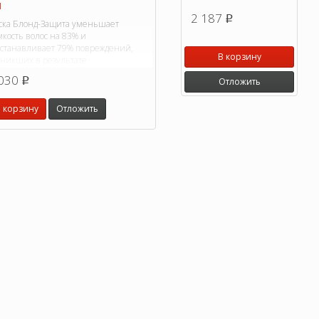
л
2 187
p
ска Блонд-Защита уменьшает
кость волос на 83% и
сстанавливает 79% повреждений,
В корзину
зникших в результате
есцвечивания.
030
p
Отложить
 корзину
Отложить