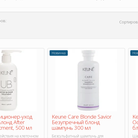
ов:
Сортиров
Новинка
Но
иционер-уход
Keune Care Blonde Savior
Ke
лонд After
Безупречный блонд
О
tment, 500 мл
шампунь 300 мл
бл
действия на клеточном
Безсульфатный шампунь для
Ша