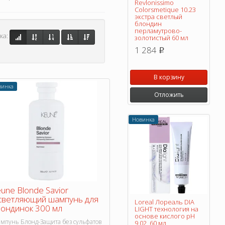
Revlonissimo
Colorsmetique 10.23
экстра светлый
блондин
перламутрово-
ка:
золотистый 60 мл
1 284
p
В корзину
винка
Отложить
Новинка
une Blonde Savior
светляющий шампунь для
Loreal Лореаль DIA
ондинок 300 мл
LIGHT технология на
основе кислого pH
мпунь Блонд-Защита без сульфатов
9.02, 60 мл