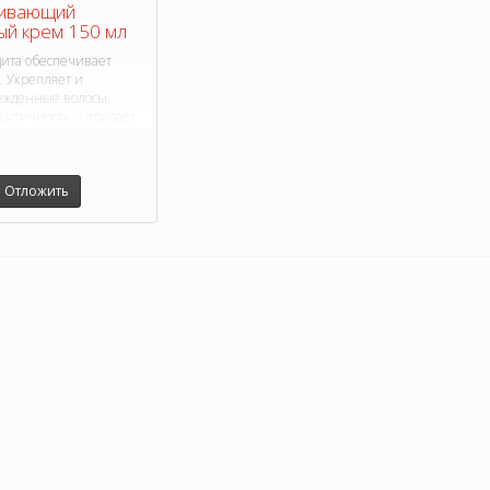
ливающий
й крем 150 мл
ита обеспечивает
. Укрепляет и
ежденные волосы,
астичность и придает
ск.
Отложить