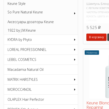
Keune Style
Шампунь Блонд-
с легким освет
So Pure Natural Keune
чистоты оттенко
яркость цвета и
сияние.
Аксессуары дозаторы Keune
5 525
p
1922 by J.M.Keune
В корзину
KYDRA by Phyto
LOREAL PROFESSIONNEL
Новинка
LEBEL COSMETICS
Macadamia Natural Oil
MATRIX HAIRSTYLES
MOROCCANOIL
OLAPLEX Hair Perfector
Keune Blond
Repairing