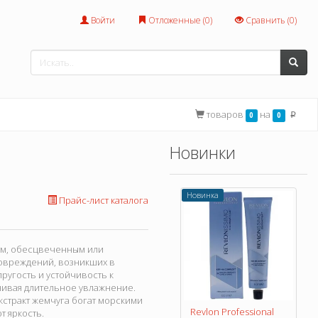
Войти
Отложенные (
0
)
Сравнить (
0
)
товаров
на
0
0
p
Новинки
Новинка
Прайс-лист каталога
ным, обесцвеченным или
овреждений, возникших в
пругость и устойчивость к
ечивая длительное увлажнение.
кстракт жемчуга богат морскими
Revlon Professional
т яркость.