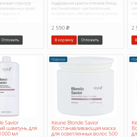
вливает структуру
поддержания красоты оттенков блонд,
с 
поврежденных волос,
восстанавливает чувствительные,
чис
 гладкость и
ослабленные, обесцвеченные волосы,
яр
шний вид.
увлажняет и придает им блеск.
си
2 590
2 
p
Отложить
В корзину
Отложить
В
Новинка
Но
e Savior
Keune Blonde Savior
Ke
ий шампунь для
Восстанавливающая маска
Во
1000 мл
для осветленных волос 500
дл