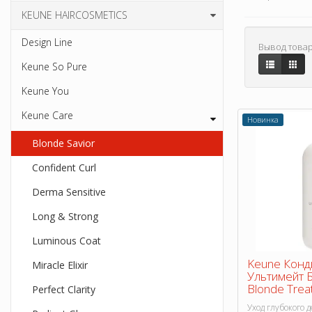
KEUNE HAIRCOSMETICS
Design Line
Вывод товар
Keune So Pure
Keune You
Keune Care
Новинка
Blonde Savior
Confident Curl
Derma Sensitive
Long & Strong
Luminous Coat
Keune Конд
Miracle Elixir
Ультимейт Б
Blonde Trea
Perfect Clarity
Уход глубокого 