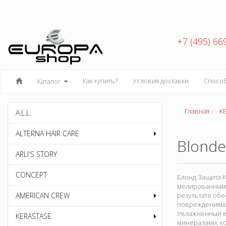
+7 (495) 66
Как купить?
Условия доставки
Спосо
Каталог
Главная
K
A.L.L.
ALTERNA HAIR CARE
Blonde
ARLI'S STORY
CONCEPT
Блонд Защита K
мелированным 
AMERICAN CREW
результате обе
повреждениям. 
Увлажненный во
KERASTASE
минералами, ко