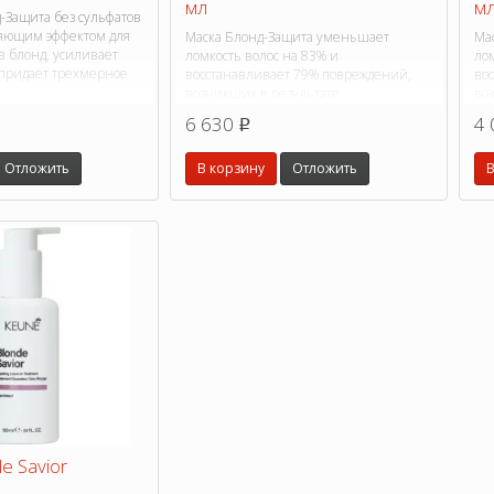
мл
м
Защита без сульфатов
ляющим эффектом для
Маска Блонд-Защита уменьшает
Ма
в блонд, усиливает
ломкость волос на 83% и
лом
 придает трехмерное
восстанавливает 79% повреждений,
во
возникших в результате
во
обесцвечивания.
об
6 630
4 
p
Отложить
В корзину
Отложить
В
e Savior