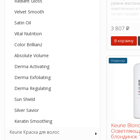
Radiant Gloss
уровне восстана
осветленных и 
Velvet Smooth
питает, придает
ухоженный вне
Satin Oil
3 807
p
Vital Nutrition
В корзину
Color Brillianz
Absolute Volume
Новинка
Derma Activating
Derma Exfoliating
Derma Regulating
Sun Shield
Silver Savior
Keratin Smoothing
Keune Blond
Осветляющ
Keune Краска для волос
блондинок 