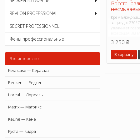
REDKEN 5th Avenue
Восстанав
несмываемы
REVLON PROFESSIONAL
Крем Блонд-Защ
защиту до 230°C
SECRET PROFESSIONNEL
увлажняет повр
возвращая им эл
трехмерный бле
Фены профессиональные
3 250
p
В корзину
Это интересно:
Kerastase — Керастаз
Redken — Редкен
Loreal — Лореаль
Matrix — Матрикс
Keune — Кене
Kydra — Кидра