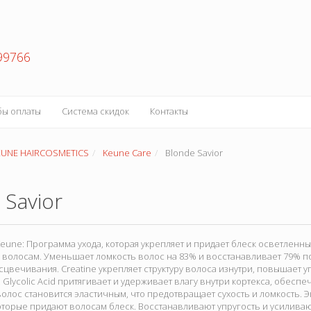
99766
бы оплаты
Система скидок
Контакты
EUNE HAIRCOSMETICS
Keune Care
Blonde Savior
 Savior
eune: Программа ухода, которая укрепляет и придает блеск осветлен
волосам. Уменьшает ломкость волос на 83% и восстанавливает 79% п
сцвечивания. Creatine укрепляет структуру волоса изнутри, повышает у
Glycolic Acid притягивает и удерживает влагу внутри кортекса, обесп
лос становится эластичным, что предотвращает сухость и ломкость. Э
торые придают волосам блеск. Восстанавливают упругость и усиливаю