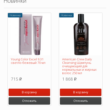
Новинки
Новинка
Новинка
Young Color Excel 9.31
American Crew Daily
светло-бежевый 70 мл
Cleansing Шампунь
очищающий для
нормальных и жирных
волос 250 мл
715
1 868
p
p
В корзину
В корзину
Отложить
Отложить