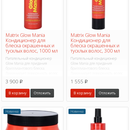
Matrix Glow Mania
Matrix Glow Mania
Кондиционер для
Кондиционер для
блеска окрашенных и
блеска окрашенных и
тусклых волос, 1000 мл
тусклых волос, 300 мл
Питательный кондиционер
Питательный кондиционер
Glow Mania для придания
Glow Mania для придания
бриллиантового блеска.
бриллиантового блеска.
Ламинирует поверхность волос
Ламинирует поверхность волос
и помогает сделать их в 3 раза
и помогает сделать их в 3 раза
3 900
1 555
p
p
более блестящими.
более блестящими.
В корзину
Отложить
В корзину
Отложить
Новинка
Новинка