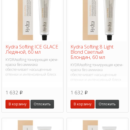
Kydra Softing ICE GLACE
Kydra Softing 8 Light
Ледяной, 60 мл
Blond Светлый
Блондин, 60 мл
KYDRAsofting тонирующая крем-
краска без аммиака
KYDRAsofting тонирующая крем-
обеспечивает насыщенные
краска без аммиака
оттенки и интенсивный блеск
обеспечивает насыщенные
оттенки и интенсивный блеск
1 632
1 632
p
p
В корзину
Отложить
В корзину
Отложить