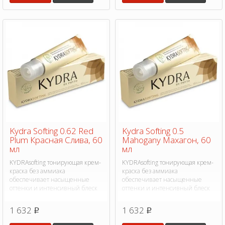
Kydra Softing 0.62 Red
Kydra Softing 0.5
Plum Красная Слива, 60
Mahogany Махагон, 60
мл
мл
KYDRAsofting тонирующая крем-
KYDRAsofting тонирующая крем-
краска без аммиака
краска без аммиака
обеспечивает насыщенные
обеспечивает насыщенные
оттенки и интенсивный блеск
оттенки и интенсивный блеск
1 632
1 632
p
p