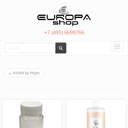
+7 (495) 6699766
Toggle
naviga
←
KYDRA by Phyto