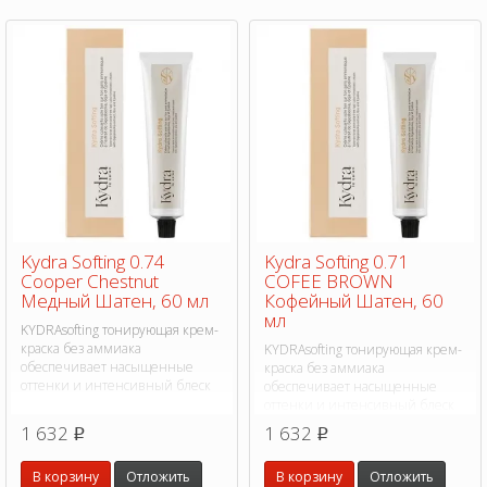
Kydra Softing 0.74
Kydra Softing 0.71
Cooper Chestnut
COFEE BROWN
Медный Шатен, 60 мл
Кофейный Шатен, 60
мл
KYDRAsofting тонирующая крем-
краска без аммиака
KYDRAsofting тонирующая крем-
обеспечивает насыщенные
краска без аммиака
оттенки и интенсивный блеск
обеспечивает насыщенные
оттенки и интенсивный блеск
1 632
1 632
p
p
В корзину
Отложить
В корзину
Отложить