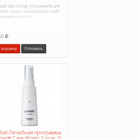
edit Step Charge 3S Сыворотка для
стких, сухих и непослушных слабо
врежденных волос
50
p
 корзину
Отложить
bel Лечебная программа
oedit Care Works 2 (шаг 2),