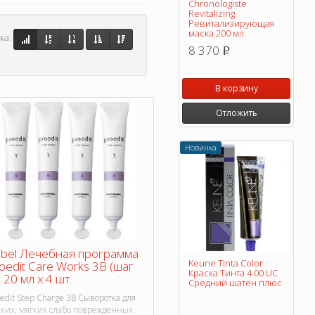
Chronologiste
Revitalizing
Ревитализирующая
маска 200 мл
ка:
8 370
p
В корзину
Отложить
Новинка
bel Лечебная программа
Keune Tinta Color
oedit Care Works 3В (шаг
Краска Тинта 4.00 UC
, 20 мл х 4 шт.
Средний шатен плюс
edit Step Charge 3B Сыворотка для
нких, мягких слабо поврежденных