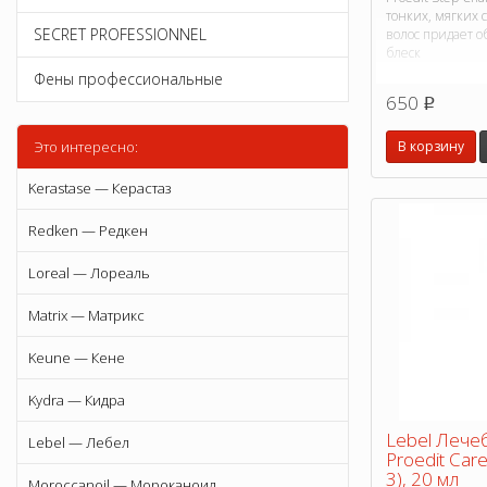
тонких, мягких
SECRET PROFESSIONNEL
волос придает о
блеск
Фены профессиональные
650
p
В корзину
Это интересно:
Kerastase — Керастаз
Redken — Редкен
Loreal — Лореаль
Matrix — Матрикс
Keune — Кене
Kydra — Кидра
Lebel Лече
Lebel — Лебел
Proedit Car
3), 20 мл
Moroccanoil — Мороканоил