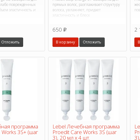
 слабо поврежденных
прямых волос, разглаживает структуру
же
бъем эластичность и
волоса, увлажняет, придает
по
эластичность и блеск
650
2 
p
Отложить
В корзину
Отложить
В
бная программа
Lebel Лечебная программа
Le
e Works 3S+ (шаг
Proedit Care Works 3S (шаг
Pr
3), 20 мл х 4 шт.
3)