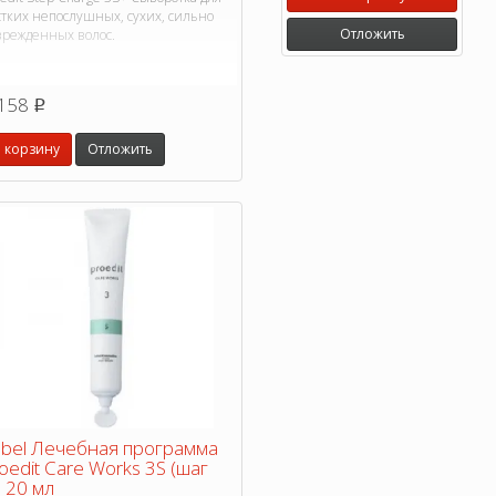
стких непослушных, сухих, сильно
Отложить
врежденных волос.
158
p
 корзину
Отложить
bel Лечебная программа
oedit Care Works 3S (шаг
, 20 мл