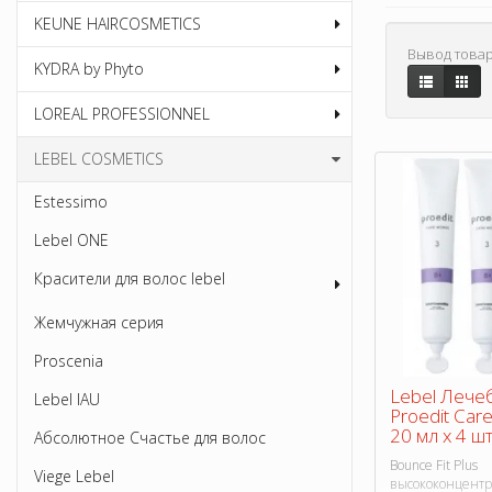
KEUNE HAIRCOSMETICS
Вывод товар
KYDRA by Phyto
LOREAL PROFESSIONNEL
LEBEL COSMETICS
Estessimo
Lebel ONE
Красители для волос lebel
Жемчужная серия
Proscenia
Lebel Лече
Lebel IAU
Proedit Care
20 мл х 4 шт
Абсолютное Счастье для волос
Bounce Fit Plus
Viege Lebel
высококонцентр