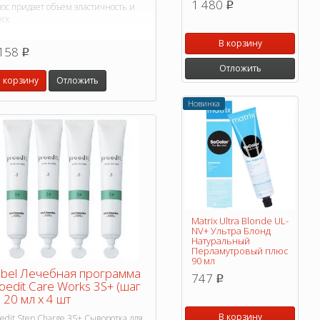
1 480
p
ос придает объем эластичность и
еск
В корзину
158
p
Отложить
 корзину
Отложить
Новинка
Matrix Ultra Blonde UL-
NV+ Ультра Блонд
Натуральный
Перламутровый плюс
90 мл
bel Лечебная программа
747
p
oedit Care Works 3S+ (шаг
, 20 мл х 4 шт
В корзину
edit Step Charge 3S+ Сыворотка для