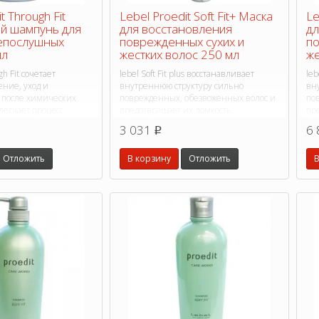
t Through Fit
Lebel Proedit Soft Fit+ Маска
Le
й шампунь для
для восстановления
дл
непослушных
поврежденных сухих и
по
мл
жестких волос 250 мл
же
 Fit сочетает
lebel Soft Fit plus восстанавливает
leb
ние, уход и
внутреннюю структуру сильно
вн
 после химических
поврежденных, обезвоженных волос и
по
легчает процесс
предотвращает их ломкость.
пр
т идеальную гладкость
3 031
6 
p
Отложить
В корзину
Отложить
В