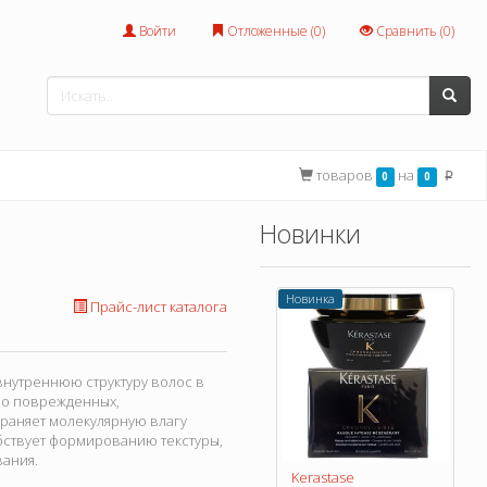
Войти
Отложенные (
0
)
Сравнить (
0
)
товаров
на
0
0
p
Новинки
Новинка
Прайс-лист каталога
нутреннюю структуру волос в
но поврежденных,
храняет молекулярную влагу
обствует формированию текстуры,
вания.
Kerastase