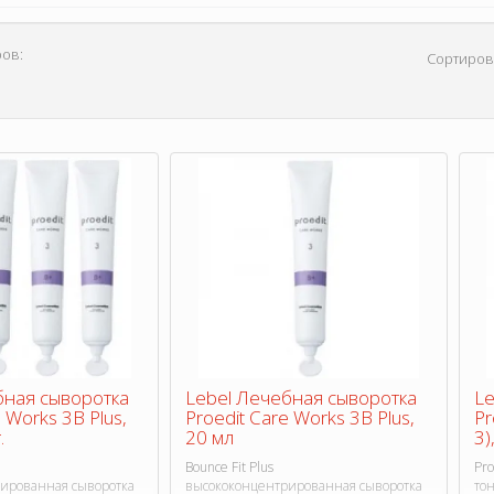
ов:
Сортиров
бная сыворотка
Lebel Лечебная сыворотка
Le
 Works 3В Plus,
Proedit Care Works 3В Plus,
Pr
.
20 мл
3)
Bounce Fit Plus
Pro
ированная сыворотка
высококонцентрированная сыворотка
то