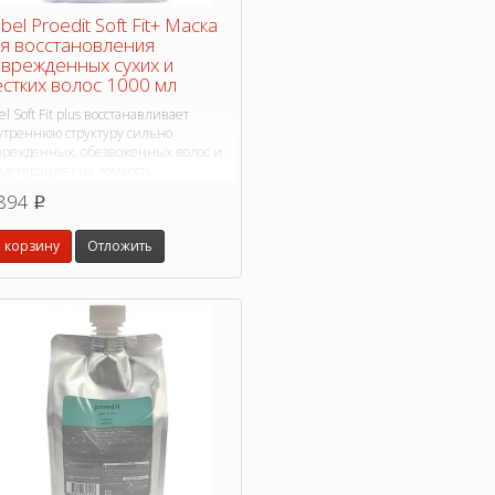
bel Proedit Soft Fit+ Маска
я восстановления
врежденных сухих и
стких волос 1000 мл
el Soft Fit plus восстанавливает
утреннюю структуру сильно
врежденных, обезвоженных волос и
едотвращает их ломкость.
894
p
 корзину
Отложить