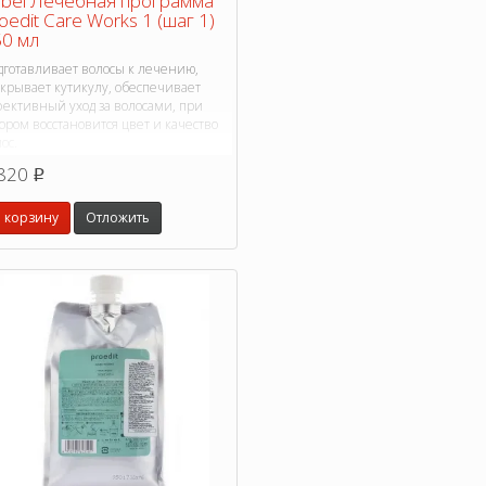
bel Лечебная программа
oedit Care Works 1 (шаг 1)
0 мл
дготавливает волосы к лечению,
скрывает кутикулу, обеспечивает
фективный уход за волосами, при
ором восстановится цвет и качество
ос.
820
p
 корзину
Отложить