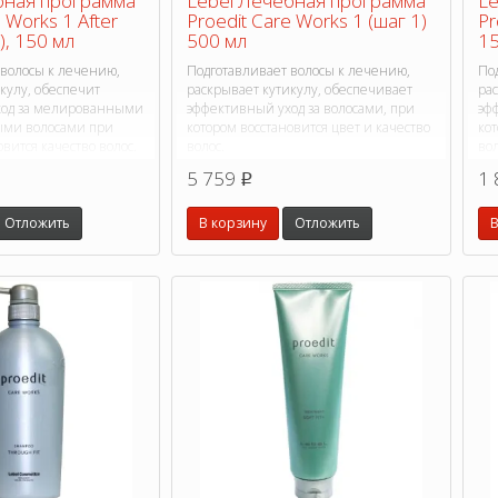
бная программа
Lebel Лечебная программа
Le
 Works 1 After
Proedit Care Works 1 (шаг 1)
Pr
), 150 мл
500 мл
15
 волосы к лечению,
Подготавливает волосы к лечению,
По
кулу, обеспечит
раскрывает кутикулу, обеспечивает
ра
ход за мелированными
эффективный уход за волосами, при
эф
ыми волосами при
котором восстановится цвет и качество
кот
овится качество волос.
волос.
вол
5 759
1 
p
Отложить
В корзину
Отложить
В