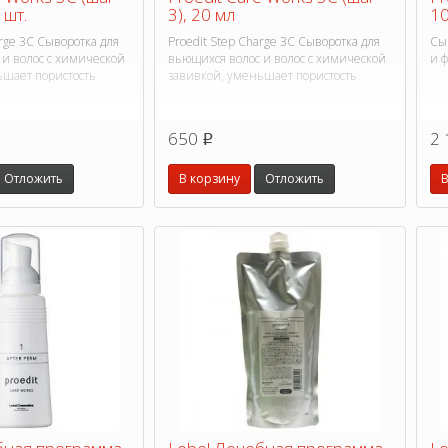
 шт.
3), 20 мл
10
arge 3C Сыворотка для
Proedit Step Charge 3C Сыворотка для
Сы
 и волос с химической
вьющихся волос и волос с химической
и 
ьшает пористость
завивкой, уменьшает пористость
650
2 
p
Отложить
В корзину
Отложить
В