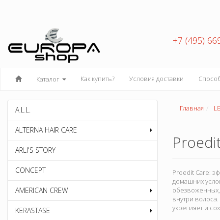
+7 (495) 66
Как купить?
Условия доставки
Спосо
Каталог
Главная
L
A.L.L.
ALTERNA HAIR CARE
Proedi
ARLI'S STORY
CONCEPT
Proedit Care:
домашних усло
AMERICAN CREW
обезвоженных, 
внутри волоса.
укрепляет и со
KERASTASE