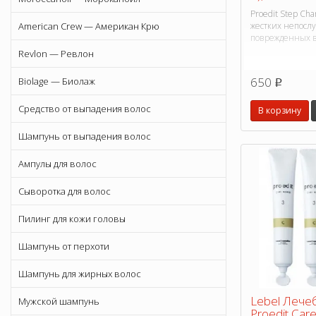
Proedit Step Ch
жестких непосл
American Crew — Американ Крю
поврежденных в
Revlon — Ревлон
650
Biolage — Биолаж
p
Средство от выпадения волос
В корзину
Шампунь от выпадения волос
Ампулы для волос
Сыворотка для волос
Пилинг для кожи головы
Шампунь от перхоти
Шампунь для жирных волос
Lebel Лече
Мужской шампунь
Proedit Car