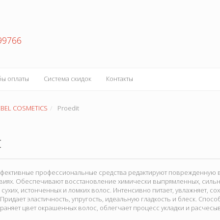
99766
бы оплаты
Система скидок
Контакты
EBEL COSMETICS
Proedit
t
 эффективные профессиональные средства редактируют поврежденную в
виях. Обеспечивают восстановление химически выпрямленных, силь
сухих, истонченных и ломких волос. Интенсивно питает, увлажняет, со
 Придает эластичность, упругость, идеальную гладкость и блеск. Спос
храняет цвет окрашенных волос, облегчает процесс укладки и расчесы