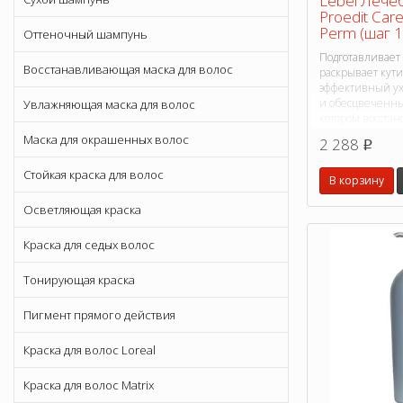
Lebel Лече
Proedit Care
Perm (шаг 1
Оттеночный шампунь
Подготавливает
Восстанавливающая маска для волос
раскрывает кути
эффективный у
и обесцвеченн
Увлажняющая маска для волос
котором восстан
Маска для окрашенных волос
2 288
p
Стойкая краска для волос
В корзину
Осветляющая краска
Краска для седых волос
Тонирующая краска
Пигмент прямого действия
Краска для волос Loreal
Краска для волос Matrix