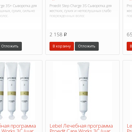
arge 3S+ Сыворотка для
Proedit Step Charge 3S Сыворотка для
Pro
ушных, сухих, сильно
жестких, сухих и непослушных слабо
же
олос.
поврежденных волос
по
2 158
6
p
Отложить
В корзину
Отложить
В
бная программа
Lebel Лечебная программа
Le
e Works 3C (шаг
Proedit Care Works 3C (шаг
Pr