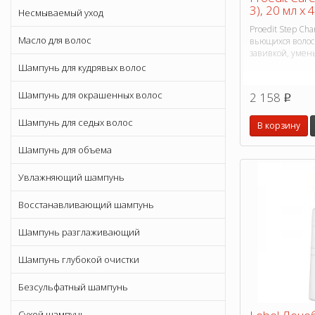
3), 20 мл х 4
Несмываемый уход
Proedit Step Ch
Масло для волос
вьющихся волос
завивкой, умен
Шампунь для кудрявых волос
Шампунь для окрашенных волос
2 158
p
Шампунь для седых волос
В корзину
Шампунь для объема
Увлажняющий шампунь
Восстанавливающий шампунь
Шампунь разглаживающий
Шампунь глубокой очистки
Безсульфатный шампунь
Сухой шампунь