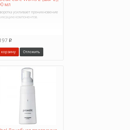
0 мл
воротка усиливает проникновение
фиксацию компонентов.
197
p
 корзину
Отложить