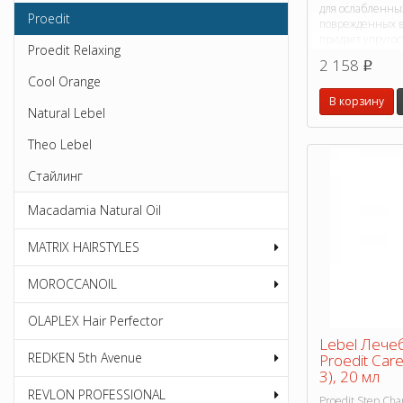
для ослабленны
Proedit
поврежденных в
придает упругос
Proedit Relaxing
Имеет в 7 раз б
2 158
p
концентрирован
Cool Orange
сравнению с мас
В корзину
Natural Lebel
Theo Lebel
Стайлинг
Macadamia Natural Oil
MATRIX HAIRSTYLES
MOROCCANOIL
OLAPLEX Hair Perfector
Lebel Лече
REDKEN 5th Avenue
Proedit Car
3), 20 мл
REVLON PROFESSIONAL
Proedit Step Ch