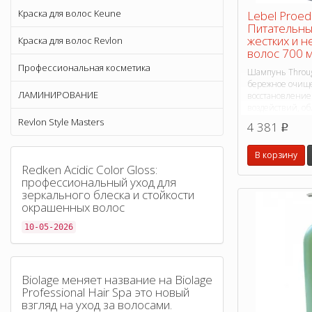
Краска для волос Keune
Lebel Proedi
Питательны
жестких и 
Краска для волос Revlon
волос 700 
Профессиональная косметика
Шампунь Through
бережное очище
ЛАМИНИРОВАНИЕ
восстановление
воздействий, об
укладки, придае
Revlon Style Masters
4 381
p
и блеск.
В корзину
Redken Acidic Color Gloss:
профессиональный уход для
зеркального блеска и стойкости
окрашенных волос
10-05-2026
Biolage меняет название на Biolage
Professional Hair Spa это новый
взгляд на уход за волосами.