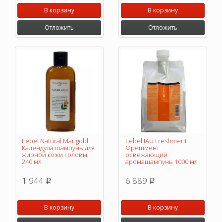
В корзину
В корзину
Отложить
Отложить
Lebel Natural Marigold
Lebel IAU Freshment
Календула шампунь для
Фрешмент
жирной кожи головы
освежающий
240 мл
аромашампунь 1000 мл
1 944
6 889
p
p
В корзину
В корзину