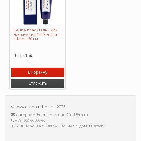
Keune Краситель 1922
для мужчин 5 Светлый
Шатен 60 мл
1 654
p
В корзину
Отложить
©
www.europa-shop.ru
, 2026
europavip@rambler.ru, am2011@ro.ru
+7 (495) 6699766
125130, Москва г, Клары Цеткин ул, дом 31, этаж 1