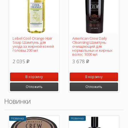
Lebel Cool Orange Hair
American Crew Daily
Soap Шампунь для
Cleansing Шампунь
ухода за жирной кожей
очищающий для
головы 200 мл
нормальных и жирных
волос 1000 мл
2 035
3 678
p
p
В корзину
В корзину
Отложить
Отложить
Новинки
Новинка
Новинка