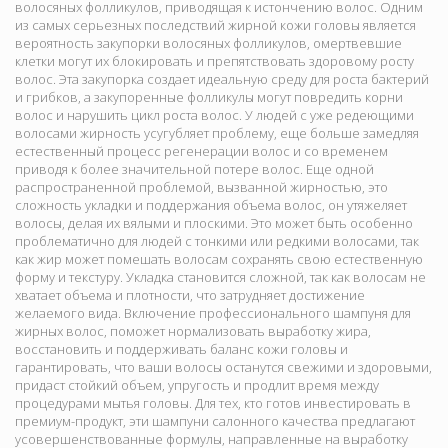
волосяных фолликулов, приводящая к истончению волос. Одним
из самых серьезных последствий жирной кожи головы является
вероятность закупорки волосяных фолликулов, омертвевшие
клетки могут их блокировать и препятствовать здоровому росту
волос. Эта закупорка создает идеальную среду для роста бактерий
и грибков, а закупоренные фолликулы могут повредить корни
волос и нарушить цикл роста волос. У людей с уже редеющими
волосами жирность усугубляет проблему, еще больше замедляя
естественный процесс регенерации волос и со временем
приводя к более значительной потере волос. Еще одной
распространенной проблемой, вызванной жирностью, это
сложность укладки и поддержания объема волос, он утяжеляет
волосы, делая их вялыми и плоскими. Это может быть особенно
проблематично для людей с тонкими или редкими волосами, так
как жир может помешать волосам сохранять свою естественную
форму и текстуру. Укладка становится сложной, так как волосам не
хватает объема и плотности, что затрудняет достижение
желаемого вида. Включение профессионального шампуня для
жирных волос, поможет нормализовать выработку жира,
восстановить и поддерживать баланс кожи головы и
гарантировать, что ваши волосы останутся свежими и здоровыми,
придаст стойкий объем, упругость и продлит время между
процедурами мытья головы. Для тех, кто готов инвестировать в
премиум-продукт, эти шампуни салонного качества предлагают
усовершенствованные формулы, направленные на выработку