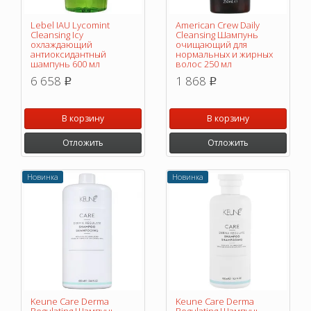
Lebel IAU Lycomint
American Crew Daily
Cleansing Icy
Cleansing Шампунь
охлаждающий
очищающий для
антиоксидантный
нормальных и жирных
шампунь 600 мл
волос 250 мл
6 658
1 868
p
p
В корзину
В корзину
Отложить
Отложить
Новинка
Новинка
Keune Care Derma
Keune Care Derma