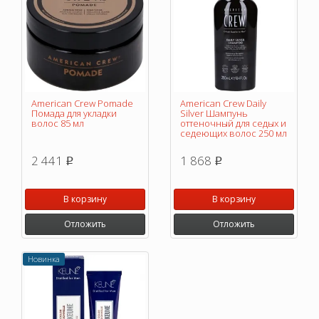
American Crew Pomade
American Crew Daily
Помада для укладки
Silver Шампунь
волос 85 мл
оттеночный для седых и
седеющих волос 250 мл
2 441
1 868
p
p
В корзину
В корзину
Отложить
Отложить
Новинка