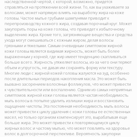
наследственной чертой, с которой, возможно, придется
справляться на протяжении всей жизни. То, как вы ухаживаете за
волосами, может напрямую влиять на выработку жира на коже
головы. Частое мытье грубыми шампунями приводит к
перепроизводству кожного жира, создавая порочный круг. Может
закупорить поры на коже головы, что приведет к избыточному
выделению жира. Кроме того, загрязняющие вещества и средства
ухода могут смешиваться с кожным жиром, делая волосы
грязными и тяжелыми. Самым очевидным симптомом жирной
кожи головы является видимая жирность, может быть более
выраженным у корней, где жир имеет тенденцию скапливаться
больше всего. Жирность утяжеляет волосы, из-за чего они теряют
объем и упругость, не давая им сохранять форму или текстуру.
Многие люди с жирной кожей головы жалуются на зуд, особенно
после длительных периодов накопления масла. Это может быть
вызвано засорением волосяных фолликулов, что может привести
к чувствительности или воспалению. Одним из самых неприятных
симптомов жирной кожи головы является частая необходимость
мыть волосы в попытке удалить излишки жира и восстановить
ощущение чистоты. Эта постоянная необходимость мыть волосы
может привести к циклу удаления с кожи головы ее естественных
масел, но только организм компенсирует это, вырабатывая еще
больше жира. Это может привести к повторяющемуся циклу
жирных волос и частому мытью, что может повлиять на здоровье
волос в долгосрочной перспективе. Вероятность закупорки