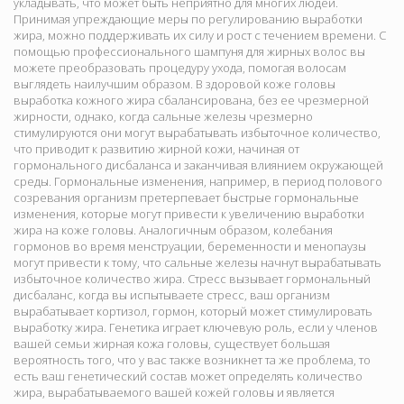
укладывать, что может быть неприятно для многих людей.
Принимая упреждающие меры по регулированию выработки
жира, можно поддерживать их силу и рост с течением времени. С
помощью профессионального шампуня для жирных волос вы
можете преобразовать процедуру ухода, помогая волосам
выглядеть наилучшим образом. В здоровой коже головы
выработка кожного жира сбалансирована, без ее чрезмерной
жирности, однако, когда сальные железы чрезмерно
стимулируются они могут вырабатывать избыточное количество,
что приводит к развитию жирной кожи, начиная от
гормонального дисбаланса и заканчивая влиянием окружающей
среды. Гормональные изменения, например, в период полового
созревания организм претерпевает быстрые гормональные
изменения, которые могут привести к увеличению выработки
жира на коже головы. Аналогичным образом, колебания
гормонов во время менструации, беременности и менопаузы
могут привести к тому, что сальные железы начнут вырабатывать
избыточное количество жира. Стресс вызывает гормональный
дисбаланс, когда вы испытываете стресс, ваш организм
вырабатывает кортизол, гормон, который может стимулировать
выработку жира. Генетика играет ключевую роль, если у членов
вашей семьи жирная кожа головы, существует большая
вероятность того, что у вас также возникнет та же проблема, то
есть ваш генетический состав может определять количество
жира, вырабатываемого вашей кожей головы и является