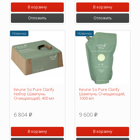
В корзину
В корзину
Отложить
Отложить
Новинка
Новинка
Keune So Pure Clarify
Keune So Pure Clarify
Набор Шампунь
Шампунь Очищающий,
Очищающий, 400 мл
1000 мл
6 804
9 600
p
p
В корзину
В корзину