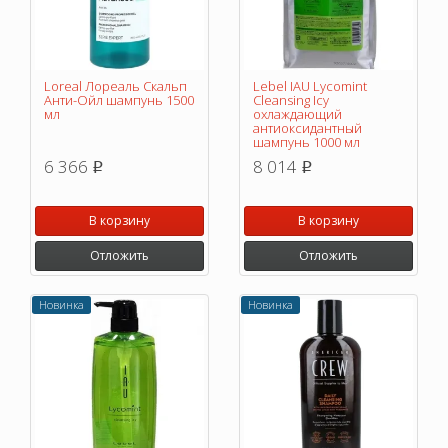
Loreal Лореаль Скальп
Lebel IAU Lycomint
Анти-Ойл шампунь 1500
Cleansing Icy
мл
охлаждающий
антиоксидантный
шампунь 1000 мл
6 366
8 014
p
p
В корзину
В корзину
Отложить
Отложить
Новинка
Новинка