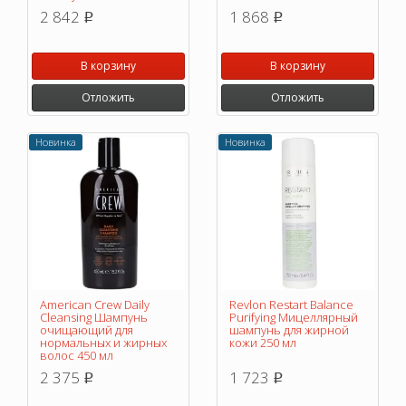
2 842
1 868
p
p
В корзину
В корзину
Отложить
Отложить
Новинка
Новинка
American Crew Daily
Revlon Restart Balance
Cleansing Шампунь
Purifying Мицеллярный
очищающий для
шампунь для жирной
нормальных и жирных
кожи 250 мл
волос 450 мл
2 375
1 723
p
p