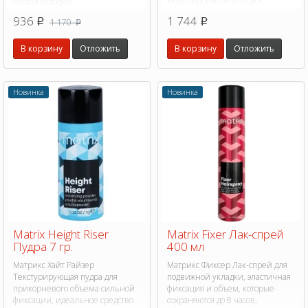
моделирования укладки.
любой укладки
936
1 744
1 170
p
p
p
В корзину
Отложить
В корзину
Отложить
Новинка
Новинка
Matrix Height Riser
Matrix Fixer Лак-спрей
Пудра 7 гр.
400 мл
Матрикс Хайт Райзер
Матрикс Фиксер Лак-спрей для
Текстурирующая пудра для
подвижной укладки, эластичная
прикорневого объема сильной
фиксация и объем, которые
фиксации, идеальное средство
сохраняются до 8 часов,