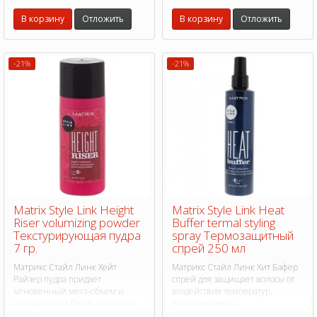
В корзину
Отложить
В корзину
Отложить
-21%
-21%
Matrix Style Link Height
Matrix Style Link Heat
Riser volumizing powder
Buffer termal styling
Текстурирующая пудра
spray Термозащитный
7 гр.
спрей 250 мл
Матрикс Стайл Линк Хейт
Матрикс Стайл Линк Хит Бафер
Райзер пудра придает
спрей для защищает волосы от
мгновенный мега-объем и
воздействия температур,
натуральный блеск, улучшает
разглаживает и
текстуру. Степень фиксации 4.
дисциплинирует волосы.