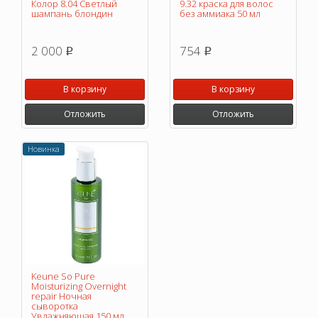
Колор 8.04 Светлый
9.32 краска для волос
шампань блондин
без аммиака 50 мл
2 000
754
p
p
В корзину
В корзину
Отложить
Отложить
Новинка
Keune So Pure
Moisturizing Overnight
repair Ночная
сыворотка
Увлажняющая 150 мл