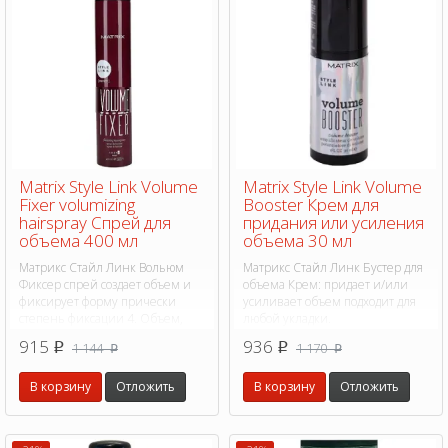
Matrix Style Link Volume
Matrix Style Link Volume
Fixer volumizing
Booster Крем для
hairspray Спрей для
придания или усиления
объема 400 мл
объема 30 мл
Матрикс Стайл Линк Вольюм
Матрикс Стайл Линк Бустер для
Фиксер спрей создает объем и
объема Крем: придает и/или
фиксирует форму прически
усиливает объем подходит для
степень фиксации 4. Объем,
любой укладки.
подвижная текстура и фиксация
915
936
1 144
1 170
p
p
p
p
волос.
В корзину
Отложить
В корзину
Отложить