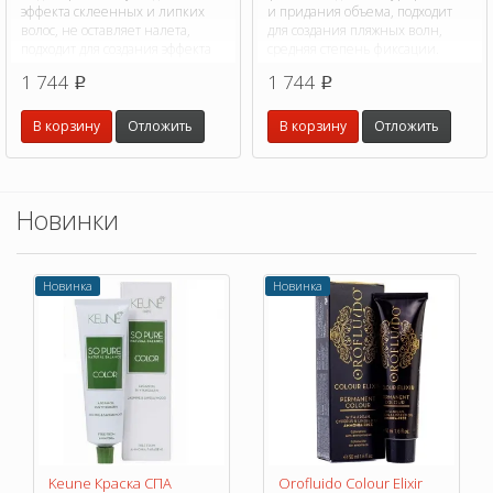
эффекта склеенных и липких
и придания объема, подходит
волос, не оставляет налета,
для создания пляжных волн,
подходит для создания эффекта
средняя степень фиксации.
мокрых волос.
1 744
1 744
p
p
В корзину
Отложить
В корзину
Отложить
Новинки
Новинка
Новинка
Keune Краска СПА
Orofluido Colour Elixir