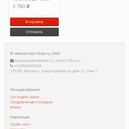
3 780
p
В корзину
Отложить
©
www.europa-shop.ru
, 2026
europavip@rambler.ru, am2011@ro.ru
+7 (495) 6699766
125130, Москва г, Клары Цеткин ул, дом 31, этаж 1
Личный кабинет
Отследить заказ
Уведомления о товарах
Войти
Навигация
Прайс-лист