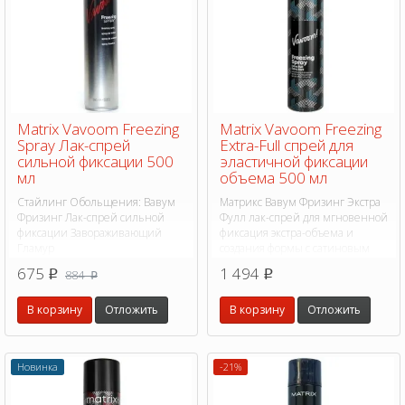
Matrix Vavoom Freezing
Matrix Vavoom Freezing
Spray Лак-спрей
Extra-Full спрей для
сильной фиксации 500
эластичной фиксации
мл
объема 500 мл
Стайлинг Обольщения: Вавум
Матрикс Вавум Фризинг Экстра
Фризинг Лак-спрей сильной
Фулл лак-спрей для мгновенной
фиксации Завораживающий
фиксация экстра-объема и
Гламур
создания формы с сатиновым
блеском.
675
1 494
884
p
p
p
В корзину
Отложить
В корзину
Отложить
Новинка
-21%