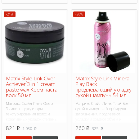
-21%
-20%
Matrix Style Link Over
Matrix Style Link Mineral
Achiever 3 in 1 cream
Play Back
paste wax Крем паста
продлевающий укладку
воск 50 мл
сухой шампунь 54 мл
Матрикс Стайл Линк Овер
Матрикс Стайл Линк Плэй Бэк
Эчивер подходит для
сухой шампунь абсорбируют
текстурирования волос и
загрязнения, продлевают
креативных укладок степень
укладку и создают объем и
фиксации 4
плотность волосам.
821
260
1 030
325
p
p
p
p