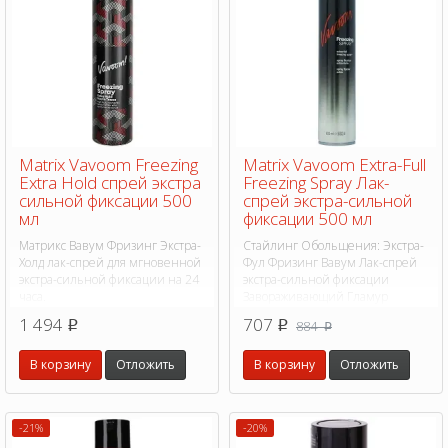
Matrix Vavoom Freezing
Matrix Vavoom Extra-Full
Extra Hold спрей экстра
Freezing Spray Лак-
сильной фиксации 500
спрей экстра-сильной
мл
фиксации 500 мл
Матрикс Вавум Фризинг Экстра-
Стайлинг Обольщения: Экстра-
Холд лак-спрей для мгновенной
Фул Фризинг Вавум Лак-спрей
экстра-сильной фиксации на 24
экстра-сильной фиксации
часа.
Завораживающий Гламур
1 494
707
884
p
p
p
В корзину
Отложить
В корзину
Отложить
-21%
-20%