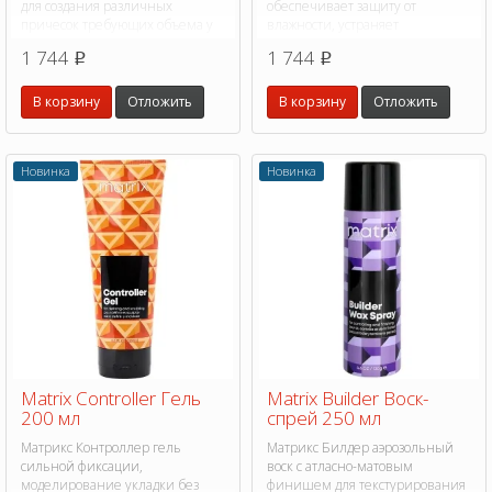
для создания различных
обеспечивает защиту от
причесок требующих объема у
влажности, устраняет
корней.
пушистость.
1 744
1 744
p
p
В корзину
Отложить
В корзину
Отложить
Новинка
Новинка
Matrix Controller Гель
Matrix Builder Воск-
200 мл
спрей 250 мл
Матрикс Контроллер гель
Матрикс Билдер аэрозольный
сильной фиксации,
воск с атласно-матовым
моделирование укладки без
финишем для текстурирования