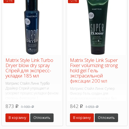
-21%
-21%
Matrix Style Link Turbo
Matrix Style Link Super
Dryer blow dry spray
Fixer volumizing strong
Спрей для экспресс-
hold gel Гель
укладки 185 мл
экстрасильной
фиксации 200 мл
Матрикс Стайл Линк Турбо
Драйер Спрей упрощает и
Матрикс Стайл Линк Супер
ускоряет процесс укладки феном
Фиксер Гель создан для
степень фиксации 1
моделирования укладки без
склеивания и жесткости степень
873
842
1 100
1 053
p
p
p
p
фиксации 5
В корзину
Отложить
В корзину
Отложить