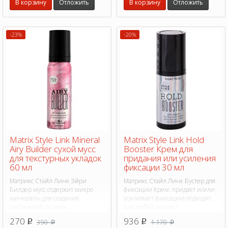
В корзину
Отложить
В корзину
Отложить
-23%
-20%
Matrix Style Link Mineral
Matrix Style Link Hold
Airy Builder сухой мусс
Booster Крем для
для текстурных укладок
придания или усиления
60 мл
фиксации 30 мл
Матрикс Стайл Линк Эйри
Матрикс Стайл Линк Бустер для
Билдер мусс содержит микро
фиксации Крем: придает и/или
минералы для создания
усиливает фиксацию подходит
небрежной укладки,
для любой укладки
структурированных форм или
270
936
350
1 170
p
p
p
p
придания текстурного объема.