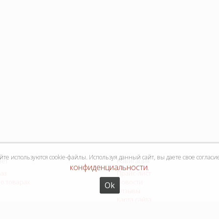
е используются cookie-файлы. Используя данный сайт, вы даете свое согласи
нет
Навигация
конфиденциальности
.
каз
Прайс-лист
о товарах
Новости
Ok
Отзывы
Карта сайта
Форма связи