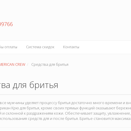
99766
бы оплаты
Система скидок
Контакты
MERICAN CREW
Средства для бритья
ва для бритья
: все мужчины уделяет процессу бритья достаточно много времени и 
рикан Крю для бритья, кроме своих прямых функций оказывают бережн
 и склонной к раздражениям кожи. Обеспечивает защиту, увлажнение, б
спользования средств для и после бритья. Бритье становится максим