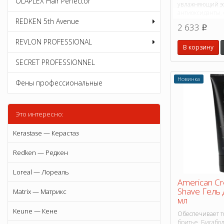
OLAPLEX Hair Perfector
увлажняющий эф
антиоксиданты,
REDKEN 5th Avenue
антивозрастным
2 633
p
противомикроб
антисептически
REVLON PROFESSIONAL
В корзину
SECRET PROFESSIONNEL
Новинка
Фены профессиональные
Это интересно:
Kerastase — Керастаз
Redken — Редкен
Loreal — Лореаль
American Cr
Shave Гель 
Matrix — Матрикс
мл
Keune — Кене
Обеспечивает т
бритье. Бисабол