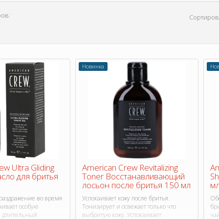
ов:
Сортиров
Новинка
Но
w Ultra Gliding
American Crew Revitalizing
Am
асло для бритья
Toner Восстанавливающий
Sh
лосьон после бритья 150 мл
м
раздражение во время
Успокаивает кожу после бритья.
Об
чивает особую
Тонизирует и освежает только что
бр
 и длительный
выбритую кожу. Успокаивает
чай