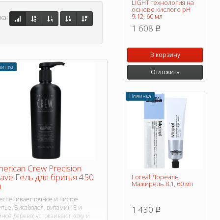
LIGHT технология на
основе кислого pH
9.12, 60 мл
ка:
1 608
p
В корзину
винка
Отложить
Новинка
erican Crew Precision
ave Гель для бритья 450
Loreal Лореаль
Мажирель 8.1, 60 мл
л
еспечивает точное и чистое
итье. Бисаболол, витамин Е и
1 430
p
ное дерево: успокаивают кожу и