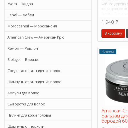
Kydra — Кидра
чайное дерево: 
защищают ее от
бритья. Глицер
Lebel — Лебел
превосходные у
1 940
p
Алоэ Вера: сод
Moroccanoil — Мороканоил
вещества.
В корзину
American Crew — Американ Крю
Revlon — Ревлон
Новинка
Biolage — Биолаж
Средство от выпадения волос
Шампунь от выпадения волос
Ампулы для волос
Сыворотка для волос
American C
Бальзам для
Пилинг для кожи головы
бородой 60
Шампунь от перхоти