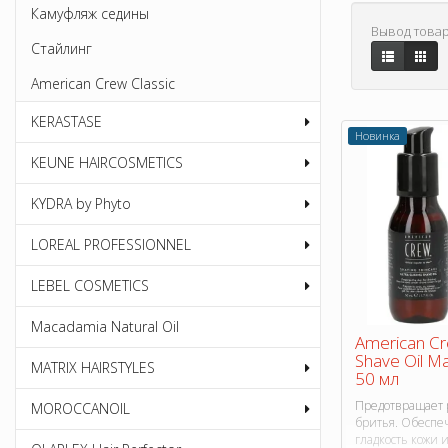
Камуфляж седины
Вывод товар
Стайлинг
American Crew Classic
KERASTASE
Новинка
KEUNE HAIRCOSMETICS
KYDRA by Phyto
LOREAL PROFESSIONNEL
LEBEL COSMETICS
Macadamia Natural Oil
American Cre
Shave Oil М
MATRIX HAIRSTYLES
50 мл
Предотвращает 
MOROCCANOIL
бритья. Обеспе
гладкость кожи