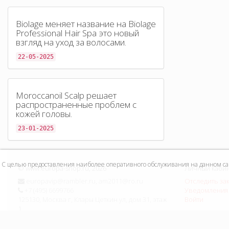
Biolage меняет название на Biolage
Professional Hair Spa это новый
взгляд на уход за волосами.
22-05-2025
Moroccanoil Scalp решает
распространенные проблем с
кожей головы.
23-01-2025
С целью предоставления наиболее оперативного обслуживания на данном сайт
©
www.europa-shop.ru
, 2026
Личный каби
europavip@rambler.ru, am2011@ro.ru
Отследить за
+7 (495) 6699766
Уведомления 
125130, Москва г, Клары Цеткин ул, дом 31, этаж
Войти
1