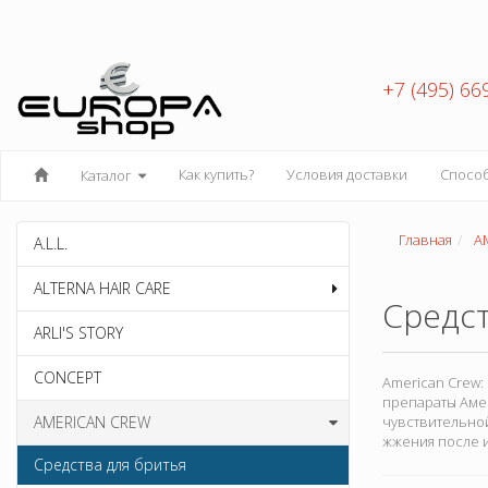
+7 (495) 66
Как купить?
Условия доставки
Спосо
Каталог
Главная
A
A.L.L.
ALTERNA HAIR CARE
Средст
ARLI'S STORY
CONCEPT
American Crew
препараты Аме
AMERICAN CREW
чувствительной
жжения после и
Средства для бритья