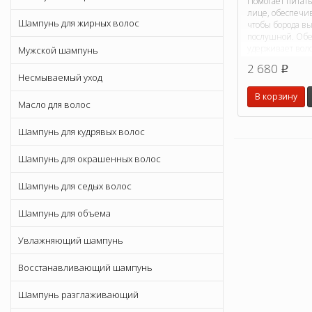
Помогает питать
лице, обеспечив
Шампунь для жирных волос
чтобы борода в
послушной. Обе
удерживает воло
Мужской шампунь
Увлажняет и ко
2 680
p
Несмываемый уход
В корзину
Масло для волос
Шампунь для кудрявых волос
Шампунь для окрашенных волос
Шампунь для седых волос
Шампунь для объема
Увлажняющий шампунь
Восстанавливающий шампунь
Шампунь разглаживающий