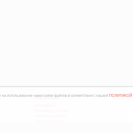
политикой
е на использование нами cookie-файлов в соответствии с нашей
Информация
Как купить?
Условия доставки
Способы оплаты
Система скидок
Контакты