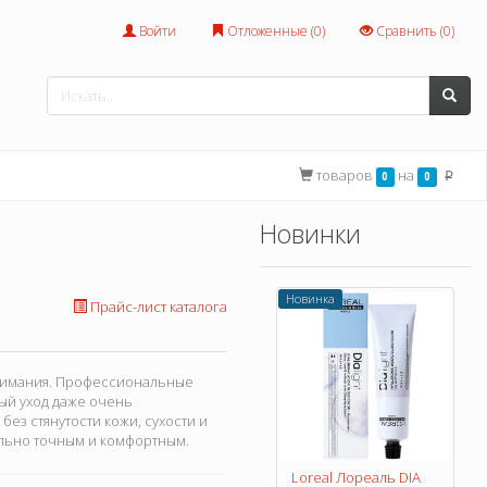
Войти
Отложенные (
0
)
Сравнить (
0
)
товаров
на
0
0
p
Новинки
Новинка
Прайс-лист каталога
внимания. Профессиональные
ый уход даже очень
ез стянутости кожи, сухости и
ально точным и комфортным.
Loreal Лореаль DIA