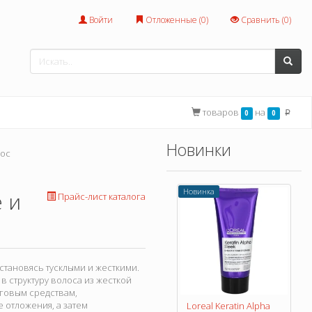
Войти
Отложенные (
0
)
Сравнить (
0
)
товаров
на
0
0
p
Новинки
лос
Новинка
 и
Прайс-лист каталога
становясь тусклыми и жесткими.
в структуру волоса из жесткой
нговым средствам,
отложения, а затем
Loreal Keratin Alpha