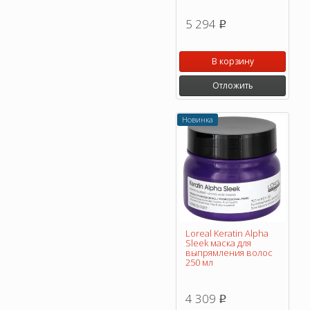
5 294
p
В корзину
Отложить
Новинка
Loreal Keratin Alpha
Sleek маска для
выпрямления волос
250 мл
4 309
p