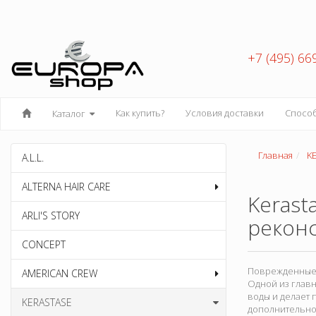
+7 (495) 66
Как купить?
Условия доставки
Спосо
Каталог
Главная
K
A.L.L.
ALTERNA HAIR CARE
Kerast
ARLI'S STORY
реконс
CONCEPT
Поврежденные в
AMERICAN CREW
Одной из главн
воды и делает 
KERASTASE
дополнительно