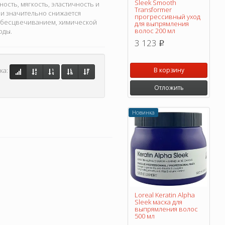
Sleek Smooth
сть, мягкость, эластичность и
Transformer
и и значительно снижается
прогрессивный уход
 обесцвечиванием, химической
для выпрямления
волос 200 мл
оды.
3 123
p
В корзину
ка:
Отложить
Новинка
Loreal Keratin Alpha
Sleek маска для
выпрямления волос
500 мл