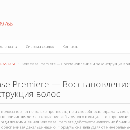
99766
бы оплаты
Система скидок
Контакты
ERASTASE
Kerastase Premiere — Восстановление и реконструкция во
ase Premiere — Восстановление
трукция волос
олосы теряют не только прочность, но и способность отражать свет, 
ых, причин является накопление избыточного кальция — он проникает 
пряди ломкими. Линия Kerastase Premiere действует аналогично бонди
 обеспечивая декальцинацию. Формулы сначала удаляют минеральные 