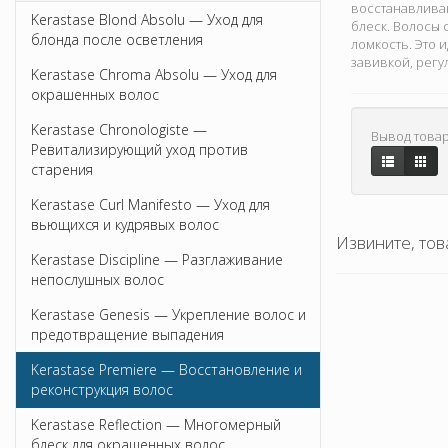
восстанавливаю
Kerastase Blond Absolu — Уход для
блеск. Волосы 
блонда после осветления
ломкость. Это
завивкой, рег
Kerastase Chroma Absolu — Уход для
окрашенных волос
Kerastase Chronologiste —
Вывод товар
Ревитализирующий уход против
старения
Kerastase Curl Manifesto — Уход для
вьющихся и кудрявых волос
Извините, тов
Kerastase Discipline — Разглаживание
непослушных волос
Kerastase Genesis — Укрепление волос и
предотвращение выпадения
Kerastase Premiere — Восстановление и
реконструкция волос
Kerastase Reflection — Многомерный
блеск для окрашенных волос