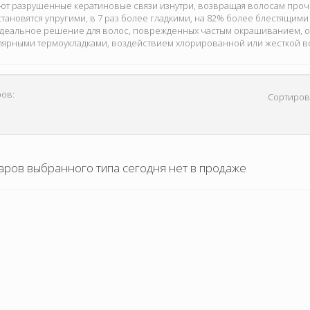
т разрушенные кератиновые связи изнутри, возвращая волосам прочно
становятся упругими, в 7 раз более гладкими, на 82% более блестящим
 идеальное решение для волос, поврежденных частым окрашиванием,
улярными термоукладками, воздействием хлорированной или жесткой в
ов:
Сортиров
аров выбранного типа сегодня нет в продаже