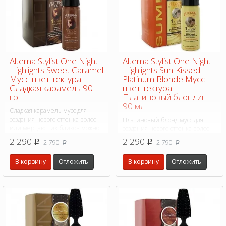
Alterna Stylist One Night
Alterna Stylist One Night
Highlights Sweet Caramel
Highlights Sun-Kissed
Мусс-цвет-тектура
Platinum Blonde Мусс-
Сладкая карамель 90
цвет-тектура
гр.
Платиновый блондин
90 мл
Сладкая карамель мусс для
создания нового оттенка волос
Платиновый блонд мусс для
или мерцающих бликов можно
создания нового оттенка волос
изменить цвет волос всего на
или мерцающих бликов можно
2 290
2 290
2 790
2 790
p
p
p
p
один вечер
изменить цвет волос всего на
один вечер
В корзину
Отложить
В корзину
Отложить