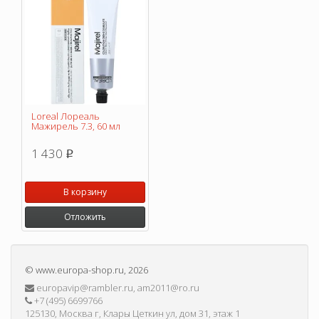
Loreal Лореаль
Мажирель 7.3, 60 мл
1 430
p
В корзину
Отложить
©
www.europa-shop.ru
, 2026
europavip@rambler.ru, am2011@ro.ru
+7 (495) 6699766
125130, Москва г, Клары Цеткин ул, дом 31, этаж 1