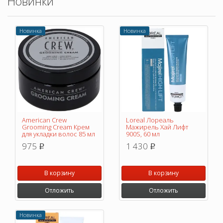
Новинки
Новинка
Новинка
American Crew
Loreal Лореаль
Grooming Cream Крем
Мажирель Хай Лифт
для укладки волос 85 мл
900S, 60 мл
975
1 430
p
p
В корзину
В корзину
Отложить
Отложить
Новинка