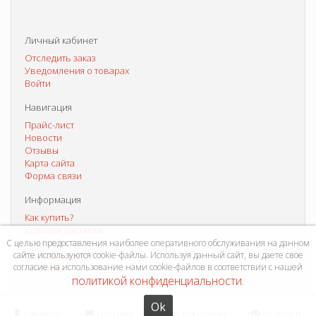
Личный кабинет
Отследить заказ
Уведомления о товарах
Войти
Навигация
Прайс-лист
Новости
Отзывы
Карта сайта
Форма связи
Информация
Как купить?
Условия доставки
Способы оплаты
С целью предоставления наиболее оперативного обслуживания на данном
сайте используются cookie-файлы. Используя данный сайт, вы даете свое
Система скидок
согласие на использование нами cookie-файлов в соответствии с нашей
Контакты
политикой конфиденциальности
.
Ok
Кабинет
Корзина
Отложенные
Сравнить