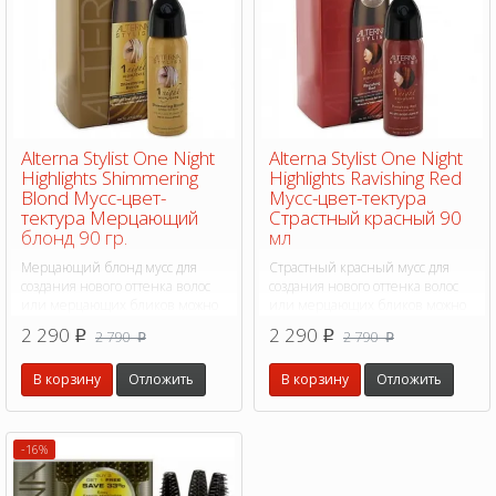
Alterna Stylist One Night
Alterna Stylist One Night
Highlights Shimmering
Highlights Ravishing Red
Blond Мусс-цвет-
Мусс-цвет-тектура
тектура Мерцающий
Страстный красный 90
блонд 90 гр.
мл
Мерцающий блонд мусс для
Страстный красный мусс для
создания нового оттенка волос
создания нового оттенка волос
или мерцающих бликов можно
или мерцающих бликов можно
изменить цвет волос всего на
изменить цвет волос всего на
2 290
2 290
2 790
2 790
p
p
p
p
один вечер
один вечер
В корзину
Отложить
В корзину
Отложить
-16%